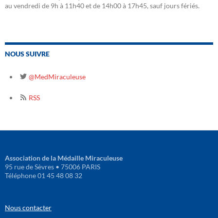
au vendredi de 9h à 11h40 et de 14h00 à 17h45, sauf jours fériés.
NOUS SUIVRE
@MedMiraculeuse
RSS
Association de la Médaille Miraculeuse
95 rue de Sèvres • 75006 PARIS
Téléphone 01 45 48 08 32
Nous contacter