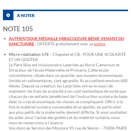
À NOTER
NOTE 105
AUTHENTIQUE MÉDAILLE MIRACULEUSE BÉNIE VENANT DU
SANCTUAIRE
: OFFERTE gratuitement avec sa
notice
Micro-réalisation 176
– Chapelet et CB : POUR UNE SCOLARITÉ
ET UN GOÛTER
Le Père Silas est missionnaire Lazariste au Nord-Cameroun et
Directeur de l’école Maternelle et Primaire. Cette école
vincentienne, située dans un quartier aux moyens économiques
limités et rudimentaires, s’est agrandie. Ils accueillent environ 600
élèves. Depuis sa création, les Lazaristes ont eu le souci de
maintenir les frais de scolarité à un coût symbolique de sorte que
chacun de ces enfants bénéficient de l’instruction scolaire de base.
Avec la crise économique, les choses se compliquent. Offrir à la
fois le matériel scolaire convenable et un goûter, en particulier
aux plus petits de la maternelle, devient difficile. Si vous souhaitez
les aider pour l’achat des goûters et du matériel scolaire, nous
vous en remercions à l’avance.
Vos dons au Service des Missions 95 rue de Sèvres – 75006 PARIS