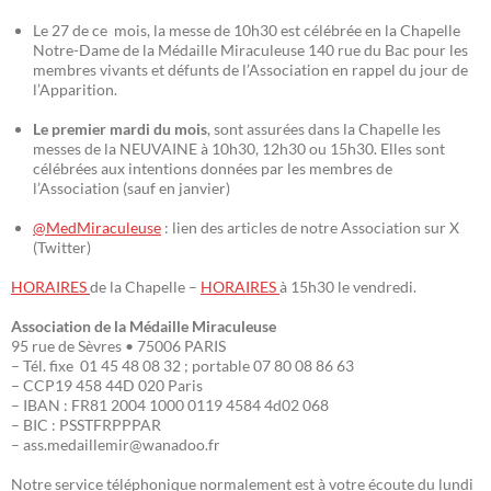
Le 27 de ce mois, la messe de 10h30 est célébrée en la Chapelle
Notre-Dame de la Médaille Miraculeuse 140 rue du Bac pour les
membres vivants et défunts de l’Association en rappel du jour de
l’Apparition.
Le premier mardi du mois
, sont assurées dans la Chapelle les
messes de la NEUVAINE à 10h30, 12h30 ou 15h30. Elles sont
célébrées aux intentions données par les membres de
l’Association (sauf en janvier)
@MedMiraculeuse
: lien des articles de notre Association sur X
(Twitter)
HORAIRES
de la Chapelle –
HORAIRES
à 15h30 le vendredi.
Association de la Médaille Miraculeuse
95 rue de Sèvres • 75006 PARIS
– Tél. fixe 01 45 48 08 32 ; portable 07 80 08 86 63
– CCP19 458 44D 020 Paris
– IBAN : FR81 2004 1000 0119 4584 4d02 068
– BIC : PSSTFRPPPAR
– ass.medaillemir@wanadoo.fr
Notre service téléphonique normalement est à votre écoute du lundi