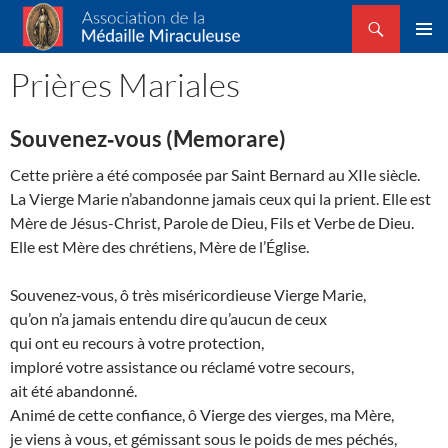
Recherche
Association de la Médaille Miraculeuse
ALLER
MENU
AU
Prières Mariales
PRINCI
CONTENU
Souvenez‑vous (Memorare)
Cette prière a été composée par Saint Bernard au XIIe siècle.
La Vierge Marie n’abandonne jamais ceux qui la prient. Elle est
Mère de Jésus-Christ, Parole de Dieu, Fils et Verbe de Dieu.
Elle est Mère des chrétiens, Mère de l’Église.
Souvenez‑vous, ô très miséricordieuse Vierge Marie,
qu’on n’a jamais entendu dire qu’aucun de ceux
qui ont eu recours à votre protection,
imploré votre assistance ou réclamé votre secours,
ait été abandonné.
Animé de cette confiance, ô Vierge des vierges, ma Mère,
je viens à vous, et gémissant sous le poids de mes péchés,