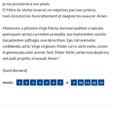
je me prosterne à vos pieds.
Ô Mère du Verbe incarné, ne méprisez pas mes prières,
mais écoutez‑les favorablement et daignez les exaucer. Amen
Memorare, o piissima Virgo Maria, non esse auditum a saeculo,
quemquam ad tua currentem praesidia, tua implorantem auxilia,
tua petentem suffragia, esse dereclitum. Ego, tali animatus
confidentia, ad te, Virgo virginum, Mater curro, ad te venio, coram
te gemens peccator assisto. Noli, Mater Verbi, verba mea despicere,
sed audi, propitia, et exaudi. Amen !
(Saint Bernard)
PAGES :
1
2
3
4
5
6
7
8
9
10
11
12
13