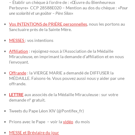
– Établir un chèque à l’ordre de : «Œuvre du Bienheureux
Perboyre» CCP 28588E020 – Mention au dos du chèque : »
Pour
une scolarité et un goûter – Père Silas
«
Vos INTENTIONS de PRIÈRE personnelles
, nous les portons au
Sanctuaire près de la Sainte Mère.
MESSES
: vos intentions
Affiliation
: rejoignez-nous à l’Association de la Médaille
Miraculeuse, en imprimant la demande d’affiliation et en nous
l’envoyant.
Offrande
: la VIERGE MARIE a demandé de DIFFUSER la
MÉDAILLE. Faisons-le. Vous pouvez aussi nous y aider par une
offrande.
LETTRE
aux associés de la Médaille Miraculeuse : sur votre
demande n° gratuit.
Tweets du Pape Léon XIV (@Pontifex_fr)
Prions avec le Pape – voir la
vidéo
du mois
MESSE et Bréviaire du jour