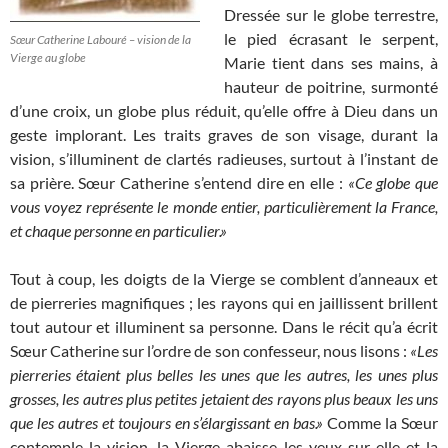
Dressée sur le globe terrestre,
le pied écrasant le serpent,
Sœur Catherine Labouré – vision de la
Vierge au globe
Marie tient dans ses mains, à
hauteur de poitrine, surmonté
d’une croix, un globe plus réduit, qu’elle offre à Dieu dans un
geste implorant. Les traits graves de son visage, durant la
vision, s’illuminent de clartés radieuses, surtout à l’instant de
sa prière. Sœur Catherine s’entend dire en elle :
«Ce globe que
vous voyez représente le monde entier, particulièrement la France,
et chaque personne en particulier.»
Tout à coup, les doigts de la Vierge se comblent d’anneaux et
de pierreries magnifiques ; les rayons qui en jaillissent brillent
tout autour et illuminent sa personne. Dans le récit qu’a écrit
Sœur Catherine sur l’ordre de son confesseur, nous lisons :
«Les
pierreries étaient plus belles les unes que les autres, les unes plus
grosses, les autres plus petites jetaient des rayons plus beaux les uns
que les autres et toujours en s’élargissant en bas.»
Comme la Sœur
contemple la vision, la Vierge abaisse les yeux sur elle et la