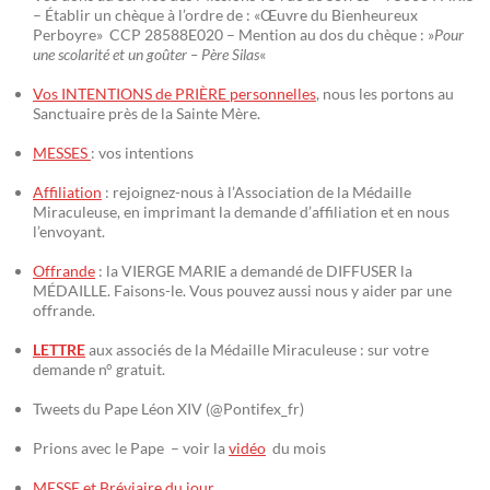
– Établir un chèque à l’ordre de : «Œuvre du Bienheureux
Perboyre» CCP 28588E020 – Mention au dos du chèque : »
Pour
une scolarité et un goûter – Père Silas
«
Vos INTENTIONS de PRIÈRE personnelles
, nous les portons au
Sanctuaire près de la Sainte Mère.
MESSES
: vos intentions
Affiliation
: rejoignez-nous à l’Association de la Médaille
Miraculeuse, en imprimant la demande d’affiliation et en nous
l’envoyant.
Offrande
: la VIERGE MARIE a demandé de DIFFUSER la
MÉDAILLE. Faisons-le. Vous pouvez aussi nous y aider par une
offrande.
LETTRE
aux associés de la Médaille Miraculeuse : sur votre
demande n° gratuit.
Tweets du Pape Léon XIV (@Pontifex_fr)
Prions avec le Pape – voir la
vidéo
du mois
MESSE et Bréviaire du jour