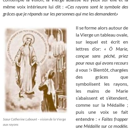
même voix intérieure lui dit :
«Ces rayons sont le symbole des
grâces que je répands sur les personnes qui me les demandent.»
Il se forme alors autour de
la Vierge un tableau ovale,
sur lequel est écrit en
lettres d’or:
« Ô Marie,
conçue sans péché, priez
pour nous qui avons recours
à vous !»
Bientôt, chargées
des grâces que
symbolisent les rayons,
les mains de Marie
s’abaissent et s’étendent,
comme sur la Médaille ;
puis une voix se fait
entendre :
« Faites frapper
Sœur Catherine Labouré – vision de la Vierge
aux rayons
une Médaille sur ce modèle.