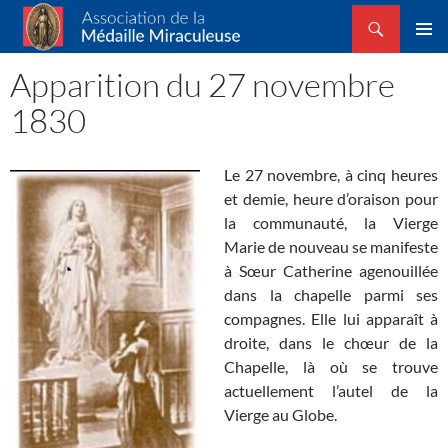
Recherche
Association de la Médaille Miraculeuse
ALLER
MENU
AU
Apparition du 27 novembre
PRINCI
CONTENU
1830
Le 27 novembre, à cinq heures
et demie, heure d’oraison pour
la communauté, la Vierge
Marie de nouveau se manifeste
à Sœur Catherine agenouillée
dans la chapelle parmi ses
compagnes. Elle lui apparaît à
droite, dans le chœur de la
Chapelle, là où se trouve
actuellement l’autel de la
Vierge au Globe.