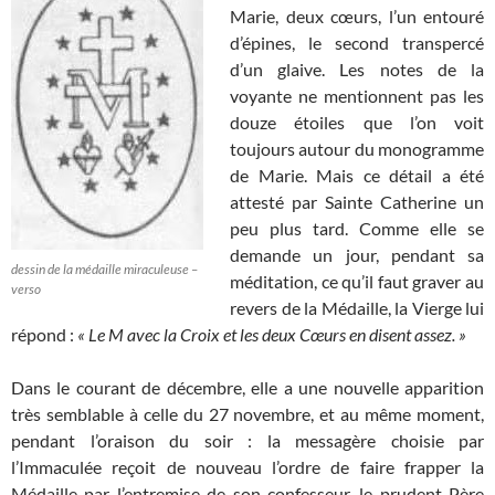
Marie, deux cœurs, l’un entouré
d’épines, le second transpercé
d’un glaive. Les notes de la
voyante ne mentionnent pas les
douze étoiles que l’on voit
toujours autour du monogramme
de Marie. Mais ce détail a été
attesté par Sainte Catherine un
peu plus tard. Comme elle se
demande un jour, pendant sa
dessin de la médaille miraculeuse –
méditation, ce qu’il faut graver au
verso
revers de la Médaille, la Vierge lui
répond :
« Le M avec la Croix et les deux Cœurs en disent assez. »
Dans le courant de décembre, elle a une nouvelle apparition
très semblable à celle du 27 novembre, et au même moment,
pendant l’oraison du soir : la messagère choisie par
l’Immaculée reçoit de nouveau l’ordre de faire frapper la
Médaille par l’entremise de son confesseur, le prudent Père