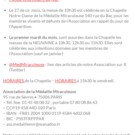
Le 27 de ce mois, la messe de 10h30 est célébrée en la Chapelle
Notre-Dame de la Médaille Miraculeuse 140 rue du Bac pour les
membres vivants et défunts de l’Association en rappel du jour de
l’Apparition.
Le premier mardi du mois
, sont assurées dans la Chapelle les
messes de la NEUVAINE à 10h30, 12h30 ou 15h30. Elles sont
célébrées aux intentions données par les membres de
l’Association (sauf en janvier)
@MedMiraculeuse
: lien des articles de notre Association sur X
(Twitter)
HORAIRES
de la Chapelle –
HORAIRES
à 15h30 le vendredi.
Association de la Médaille Miraculeuse
95 rue de Sèvres • 75006 PARIS
– Tél. fixe 01 45 48 08 32 ; portable 07 80 08 86 63
– CCP19 458 44D 020 Paris
– IBAN : FR81 2004 1000 0119 4584 4d02 068
– BIC : PSSTFRPPPAR
– ass.medaillemir@wanadoo.fr
Notre service téléphonique normalement est à votre écoute du lundi