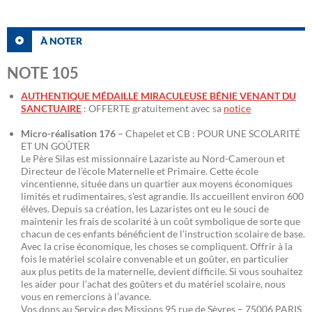
À NOTER
NOTE 105
AUTHENTIQUE MÉDAILLE MIRACULEUSE BÉNIE VENANT DU
SANCTUAIRE
: OFFERTE gratuitement avec sa
notice
Micro-réalisation 176
– Chapelet et CB : POUR UNE SCOLARITÉ
ET UN GOÛTER
Le Père Silas est missionnaire Lazariste au Nord-Cameroun et
Directeur de l’école Maternelle et Primaire. Cette école
vincentienne, située dans un quartier aux moyens économiques
limités et rudimentaires, s’est agrandie. Ils accueillent environ 600
élèves. Depuis sa création, les Lazaristes ont eu le souci de
maintenir les frais de scolarité à un coût symbolique de sorte que
chacun de ces enfants bénéficient de l’instruction scolaire de base.
Avec la crise économique, les choses se compliquent. Offrir à la
fois le matériel scolaire convenable et un goûter, en particulier
aux plus petits de la maternelle, devient difficile. Si vous souhaitez
les aider pour l’achat des goûters et du matériel scolaire, nous
vous en remercions à l’avance.
Vos dons au Service des Missions 95 rue de Sèvres – 75006 PARIS