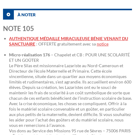
À NOTER
NOTE 105
AUTHENTIQUE MÉDAILLE MIRACULEUSE BÉNIE VENANT DU
SANCTUAIRE
: OFFERTE gratuitement avec sa
notice
Micro-réalisation 176
– Chapelet et CB : POUR UNE SCOLARITÉ
ET UN GOÛTER
Le Père Silas est missionnaire Lazariste au Nord-Cameroun et
Directeur de l’école Maternelle et Primaire. Cette école
vincentienne, située dans un quartier aux moyens économiques
limités et rudimentaires, s’est agrandie. Ils accueillent environ 600
élèves. Depuis sa création, les Lazaristes ont eu le souci de
maintenir les frais de scolarité à un coût symbolique de sorte que
chacun de ces enfants bénéficient de l’instruction scolaire de base.
Avec la crise économique, les choses se compliquent. Offrir à la
fois le matériel scolaire convenable et un goûter, en particulier
aux plus petits de la maternelle, devient difficile. Si vous souhaitez
les aider pour l’achat des goûters et du matériel scolaire, nous
vous en remercions à l’avance.
Vos dons au Service des Missions 95 rue de Sèvres – 75006 PARIS