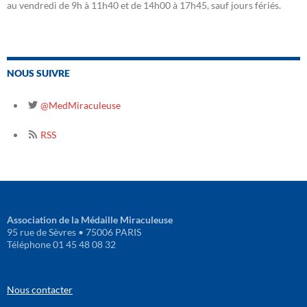
au vendredi de 9h à 11h40 et de 14h00 à 17h45, sauf jours fériés.
NOUS SUIVRE
@MedMiraculeuse
RSS
Association de la Médaille Miraculeuse
95 rue de Sèvres • 75006 PARIS
Téléphone 01 45 48 08 32
Nous contacter