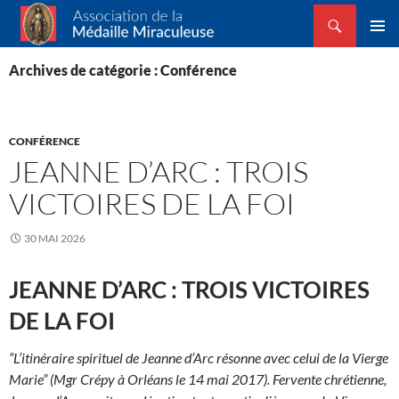
Recherche
Association de la Médaille Miraculeuse
ALLER
MENU
AU
PRINCI
Archives de catégorie : Conférence
CONTENU
CONFÉRENCE
JEANNE D’ARC : TROIS
VICTOIRES DE LA FOI
30 MAI 2026
JEANNE D’ARC : TROIS VICTOIRES
DE LA FOI
“L’itinéraire spirituel de Jeanne d’Arc résonne avec celui de la Vierge
Marie” (Mgr Crépy à Orléans le 14 mai 2017).
Fervente chrétienne,