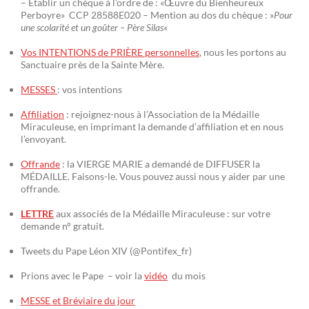
– Établir un chèque à l’ordre de : «Œuvre du Bienheureux
Perboyre» CCP 28588E020 – Mention au dos du chèque : »
Pour
une scolarité et un goûter – Père Silas
«
Vos INTENTIONS de PRIÈRE personnelles
, nous les portons au
Sanctuaire près de la Sainte Mère.
MESSES
: vos intentions
Affiliation
: rejoignez-nous à l’Association de la Médaille
Miraculeuse, en imprimant la demande d’affiliation et en nous
l’envoyant.
Offrande
: la VIERGE MARIE a demandé de DIFFUSER la
MÉDAILLE. Faisons-le. Vous pouvez aussi nous y aider par une
offrande.
LETTRE
aux associés de la Médaille Miraculeuse : sur votre
demande n° gratuit.
Tweets du Pape Léon XIV (@Pontifex_fr)
Prions avec le Pape – voir la
vidéo
du mois
MESSE et Bréviaire du jour