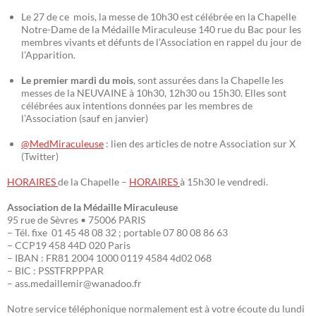
Le 27 de ce mois, la messe de 10h30 est célébrée en la Chapelle
Notre-Dame de la Médaille Miraculeuse 140 rue du Bac pour les
membres vivants et défunts de l’Association en rappel du jour de
l’Apparition.
Le premier mardi du mois
, sont assurées dans la Chapelle les
messes de la NEUVAINE à 10h30, 12h30 ou 15h30. Elles sont
célébrées aux intentions données par les membres de
l’Association (sauf en janvier)
@MedMiraculeuse
: lien des articles de notre Association sur X
(Twitter)
HORAIRES
de la Chapelle –
HORAIRES
à 15h30 le vendredi.
Association de la Médaille Miraculeuse
95 rue de Sèvres • 75006 PARIS
– Tél. fixe 01 45 48 08 32 ; portable 07 80 08 86 63
– CCP19 458 44D 020 Paris
– IBAN : FR81 2004 1000 0119 4584 4d02 068
– BIC : PSSTFRPPPAR
– ass.medaillemir@wanadoo.fr
Notre service téléphonique normalement est à votre écoute du lundi