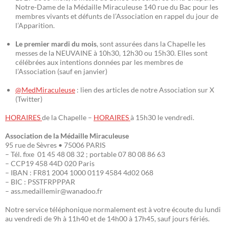
Notre-Dame de la Médaille Miraculeuse 140 rue du Bac pour les
membres vivants et défunts de l’Association en rappel du jour de
l’Apparition.
Le premier mardi du mois
, sont assurées dans la Chapelle les
messes de la NEUVAINE à 10h30, 12h30 ou 15h30. Elles sont
célébrées aux intentions données par les membres de
l’Association (sauf en janvier)
@MedMiraculeuse
: lien des articles de notre Association sur X
(Twitter)
HORAIRES
de la Chapelle –
HORAIRES
à 15h30 le vendredi.
Association de la Médaille Miraculeuse
95 rue de Sèvres • 75006 PARIS
– Tél. fixe 01 45 48 08 32 ; portable 07 80 08 86 63
– CCP19 458 44D 020 Paris
– IBAN : FR81 2004 1000 0119 4584 4d02 068
– BIC : PSSTFRPPPAR
– ass.medaillemir@wanadoo.fr
Notre service téléphonique normalement est à votre écoute du lundi
au vendredi de 9h à 11h40 et de 14h00 à 17h45, sauf jours fériés.