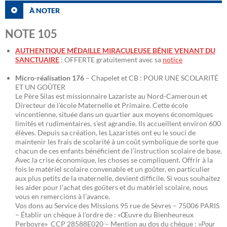
À NOTER
NOTE 105
AUTHENTIQUE MÉDAILLE MIRACULEUSE BÉNIE VENANT DU
SANCTUAIRE
: OFFERTE gratuitement avec sa
notice
Micro-réalisation 176
– Chapelet et CB : POUR UNE SCOLARITÉ
ET UN GOÛTER
Le Père Silas est missionnaire Lazariste au Nord-Cameroun et
Directeur de l’école Maternelle et Primaire. Cette école
vincentienne, située dans un quartier aux moyens économiques
limités et rudimentaires, s’est agrandie. Ils accueillent environ 600
élèves. Depuis sa création, les Lazaristes ont eu le souci de
maintenir les frais de scolarité à un coût symbolique de sorte que
chacun de ces enfants bénéficient de l’instruction scolaire de base.
Avec la crise économique, les choses se compliquent. Offrir à la
fois le matériel scolaire convenable et un goûter, en particulier
aux plus petits de la maternelle, devient difficile. Si vous souhaitez
les aider pour l’achat des goûters et du matériel scolaire, nous
vous en remercions à l’avance.
Vos dons au Service des Missions 95 rue de Sèvres – 75006 PARIS
– Établir un chèque à l’ordre de : «Œuvre du Bienheureux
Perboyre» CCP 28588E020 – Mention au dos du chèque : »
Pour