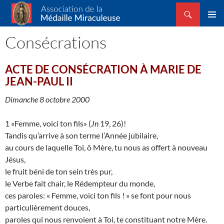
Recherche
Association de la Médaille Miraculeuse
ALLER
MENU
AU
Consécrations
PRINCI
CONTENU
ACTE DE CONSÉCRATION À MARIE DE
JEAN-PAUL II
Dimanche 8 octobre 2000
1 «Femme, voici ton fils» (
Jn
19, 26)!
Tandis qu’arrive à son terme l’Année jubilaire,
au cours de laquelle Toi, ô Mère, tu nous as offert à nouveau
Jésus,
le fruit béni de ton sein très pur,
le Verbe fait chair, le Rédempteur du monde,
ces paroles: « Femme, voici ton fils ! » se font pour nous
particulièrement douces,
paroles qui nous renvoient à Toi, te constituant notre Mère.