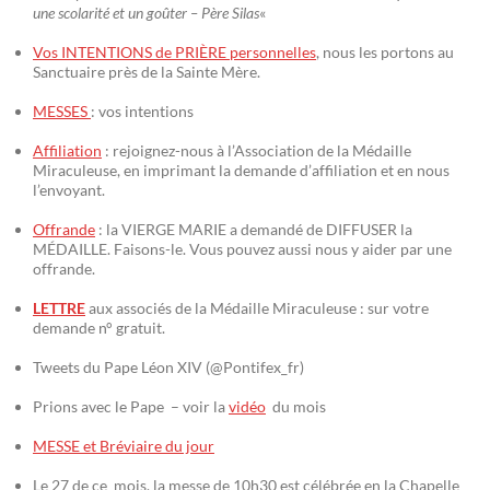
une scolarité et un goûter – Père Silas
«
Vos INTENTIONS de PRIÈRE personnelles
, nous les portons au
Sanctuaire près de la Sainte Mère.
MESSES
: vos intentions
Affiliation
: rejoignez-nous à l’Association de la Médaille
Miraculeuse, en imprimant la demande d’affiliation et en nous
l’envoyant.
Offrande
: la VIERGE MARIE a demandé de DIFFUSER la
MÉDAILLE. Faisons-le. Vous pouvez aussi nous y aider par une
offrande.
LETTRE
aux associés de la Médaille Miraculeuse : sur votre
demande n° gratuit.
Tweets du Pape Léon XIV (@Pontifex_fr)
Prions avec le Pape – voir la
vidéo
du mois
MESSE et Bréviaire du jour
Le 27 de ce mois, la messe de 10h30 est célébrée en la Chapelle