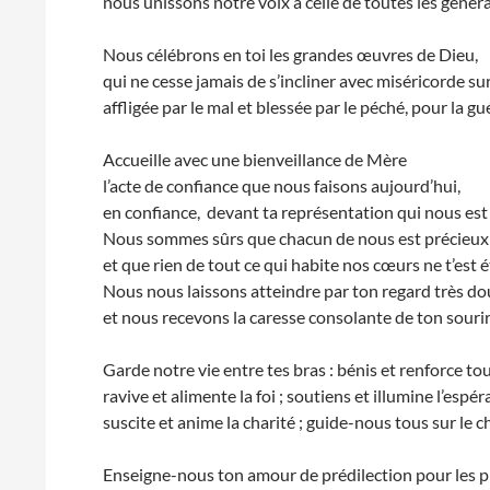
nous unissons notre voix à celle de toutes les génér
Nous célébrons en toi les grandes œuvres de Dieu,
qui ne cesse jamais de s’incliner avec miséricorde su
affligée par le mal et blessée par le péché, pour la gué
Accueille avec une bienveillance de Mère
l’acte de confiance que nous faisons aujourd’hui,
en confiance, devant ta représentation qui nous est 
Nous sommes sûrs que chacun de nous est précieux 
et que rien de tout ce qui habite nos cœurs ne t’est é
Nous nous laissons atteindre par ton regard très d
et nous recevons la caresse consolante de ton sourir
Garde notre vie entre tes bras : bénis et renforce tou
ravive et alimente la foi ; soutiens et illumine l’espér
suscite et anime la charité ; guide-nous tous sur le c
Enseigne-nous ton amour de prédilection pour les plu