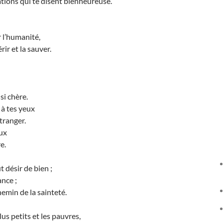
ations qui te disent bienheureuse.
r l’humanité,
rir et la sauver.
si chère.
à tes yeux
tranger.
oux
e.
t désir de bien ;
ance ;
hemin de la sainteté.
s petits et les pauvres,