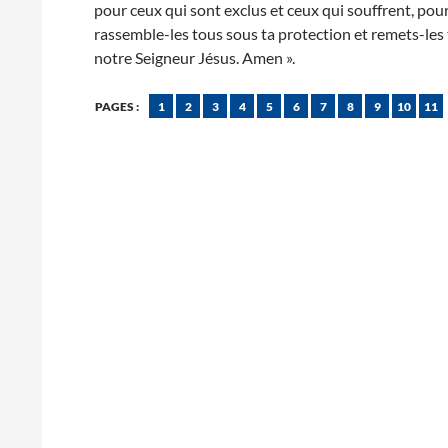
pour ceux qui sont exclus et ceux qui souffrent, pour
rassemble-les tous sous ta protection et remets-les 
notre Seigneur Jésus. Amen ».
PAGES :
1
2
3
4
5
6
7
8
9
10
11