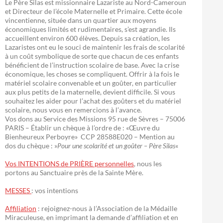
Le Père Silas est missionnaire Lazariste au Nord-Cameroun
et Directeur de l’école Maternelle et Primaire. Cette école
vincentienne, située dans un quartier aux moyens
économiques limités et rudimentaires, s’est agrandie. Ils
accueillent environ 600 élèves. Depuis sa création, les
Lazaristes ont eu le souci de maintenir les frais de scolarité
à un coût symbolique de sorte que chacun de ces enfants
bénéficient de l’instruction scolaire de base. Avec la crise
économique, les choses se compliquent. Offrir à la fois le
matériel scolaire convenable et un goûter, en particulier
aux plus petits de la maternelle, devient difficile. Si vous
souhaitez les aider pour l’achat des goûters et du matériel
scolaire, nous vous en remercions à l’avance.
Vos dons au Service des Missions 95 rue de Sèvres – 75006
PARIS – Établir un chèque à l’ordre de : «Œuvre du
Bienheureux Perboyre» CCP 28588E020 – Mention au
dos du chèque : »
Pour une scolarité et un goûter – Père Silas
«
Vos INTENTIONS de PRIÈRE personnelles
, nous les
portons au Sanctuaire près de la Sainte Mère.
MESSES
: vos intentions
Affiliation
: rejoignez-nous à l’Association de la Médaille
Miraculeuse, en imprimant la demande d’affiliation et en