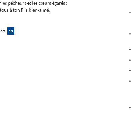
 les pécheurs et les cœurs égarés :
tous à ton Fils bien-aimé,
12
13