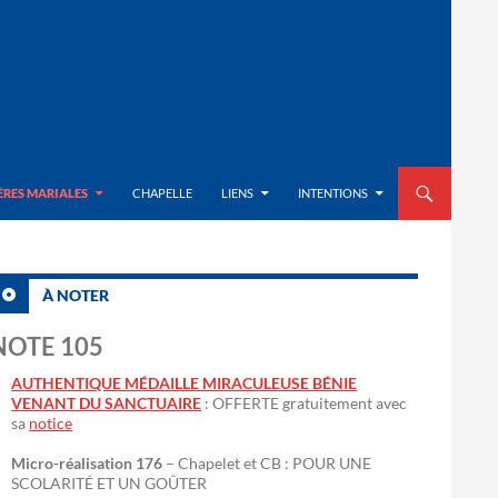
ALLER AU CON
ÈRES MARIALES
CHAPELLE
LIENS
INTENTIONS
À NOTER
NOTE 105
AUTHENTIQUE MÉDAILLE MIRACULEUSE BÉNIE
VENANT DU SANCTUAIRE
: OFFERTE gratuitement avec
sa
notice
Micro-réalisation 176
– Chapelet et CB : POUR UNE
SCOLARITÉ ET UN GOÛTER