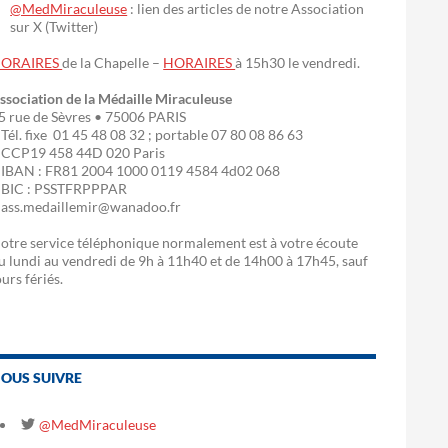
@MedMiraculeuse
: lien des articles de notre Association
sur X (Twitter)
ORAIRES
de la Chapelle –
HORAIRES
à 15h30 le vendredi.
ssociation de la Médaille Miraculeuse
5 rue de Sèvres • 75006 PARIS
 Tél. fixe 01 45 48 08 32 ; portable 07 80 08 86 63
 CCP19 458 44D 020 Paris
 IBAN : FR81 2004 1000 0119 4584 4d02 068
 BIC : PSSTFRPPPAR
 ass.medaillemir@wanadoo.fr
otre service téléphonique normalement est à votre écoute
u lundi au vendredi de 9h à 11h40 et de 14h00 à 17h45, sauf
ours fériés.
OUS SUIVRE
@MedMiraculeuse