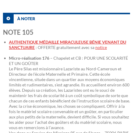
À NOTER
NOTE 105
AUTHENTIQUE MÉDAILLE MIRACULEUSE BÉNIE VENANT DU
SANCTUAIRE
: OFFERTE gratuitement avec sa
notice
Micro-réalisation 176
– Chapelet et CB : POUR UNE SCOLARITÉ
ET UN GOÛTER
Le Père Silas est missionnaire Lazariste au Nord-Cameroun et
Directeur de l’école Maternelle et Primaire. Cette école
vincentienne, située dans un quartier aux moyens économiques
limités et rudimentaires, s’est agrandie. Ils accueillent environ 600
élèves. Depuis sa création, les Lazaristes ont eu le souci de
maintenir les frais de scolarité à un coût symbolique de sorte que
chacun de ces enfants bénéficient de l’instruction scolaire de base.
Avec la crise économique, les choses se compliquent. Offrir à la
fois le matériel scolaire convenable et un goûter, en particulier
aux plus petits de la maternelle, devient difficile. Si vous souhaitez
les aider pour l’achat des goûters et du matériel scolaire, nous
vous en remercions à l’avance.
Vos dons au Service des Missions 95 rue de Sèvres – 75006 PARIS