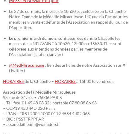
MESSE et Bréviaire du jour
Le 27 de ce mois, la messe de 10h30 est célébrée en la Chapelle
Notre-Dame de la Médaille Miraculeuse 140 rue du Bac pour les
membres vivants et défunts de l’Association en rappel du jour de
l’Apparition.
Le premier mardi du mois
, sont assurées dans la Chapelle les
messes de la NEUVAINE à 10h30, 12h30 ou 15h30. Elles sont
célébrées aux intentions données par les membres de
l’Association (sauf en janvier)
@MedMiraculeuse
: lien des articles de notre Association sur X
(Twitter)
HORAIRES
de la Chapelle –
HORAIRES
à 15h30 le vendredi.
Association de la Médaille Miraculeuse
95 rue de Sèvres • 75006 PARIS
– Tél. fixe 01 45 48 08 32 ; portable 07 80 08 86 63
– CCP19 458 44D 020 Paris
– IBAN : FR81 2004 1000 0119 4584 4d02 068
– BIC : PSSTFRPPPAR
– ass.medaillemir@wanadoo.fr