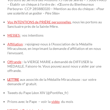
– Établir un chèque à l’ordre de : «Œuvre du Bienheureux
Perboyre» CCP 28588E020 – Mention au dos du chèque : »
Pour
une scolarité et un goûter – Père Silas
«
Vos INTENTIONS de PRIÈRE personnelles
, nous les portons au
Sanctuaire près de la Sainte Mère.
MESSES
: vos intentions
Affiliation
: rejoignez-nous à l’Association de la Médaille
Miraculeuse, en imprimant la demande d’affiliation et en nous
l’envoyant.
Offrande
: la VIERGE MARIE a demandé de DIFFUSER la
MÉDAILLE. Faisons-le. Vous pouvez aussi nous y aider par une
offrande.
LETTRE
aux associés de la Médaille Miraculeuse : sur votre
demande n° gratuit.
Tweets du Pape Léon XIV (@Pontifex_fr)
Prions avec le Pape – voir la
vidéo
du mois