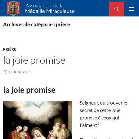
Recherche
Association de la Médaille Miraculeuse
ALLER
MENU
AU
PRINCI
Archives de catégorie : prière
CONTENU
PRIÈRE
la joie promise
11 JUIN 2011
la joie promise
Seigneur, où trouver le
secret de cette Joie
promise à ceux qui
t’aiment?