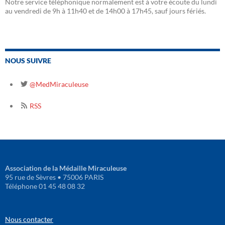
Notre service téléphonique normalement est à votre écoute du lundi
au vendredi de 9h à 11h40 et de 14h00 à 17h45, sauf jours fériés.
NOUS SUIVRE
@MedMiraculeuse
RSS
Association de la Médaille Miraculeuse
95 rue de Sèvres • 75006 PARIS
Téléphone 01 45 48 08 32
Nous contacter