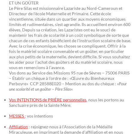
ET UN GOÛTER
Le Père Silas est missionnaire Lazariste au Nord-Cameroun et
Directeur de l’école Maternelle et Primaire. Cette école
vincentienne, située dans un quartier aux moyens économiques
limités et rudimentaires, s’est agrandie. Ils accueillent environ 600
élèves. Depuis sa création, les Lazaristes ont eu le souci de
maintenir les frais de scolarité à un coût symbolique de sorte que
chacun de ces enfants bénéficient de l’instruction scolaire de base.
Avec la crise économique, les choses se compliquent. Offrir à la
fois le matériel scolaire convenable et un goûter, en particulier
aux plus petits de la maternelle, devient difficile. Si vous souhaitez
les aider pour l’achat des goûters et du matériel scolaire, nous
vous en remercions à l’avance.
Vos dons au Service des Missions 95 rue de Sèvres – 75006 PARIS
– Établir un chèque à l’ordre de : «Œuvre du Bienheureux
Perboyre» CCP 28588E020 – Mention au dos du chèque : »
Pour
une scolarité et un goûter – Père Silas
«
Vos INTENTIONS de PRIÈRE personnelles
, nous les portons au
Sanctuaire près de la Sainte Mère.
MESSES
: vos intentions
Affiliation
: rejoignez-nous à l’Association de la Médaille
Miraculeuse, en imprimant la demande d’affiliation et en nous