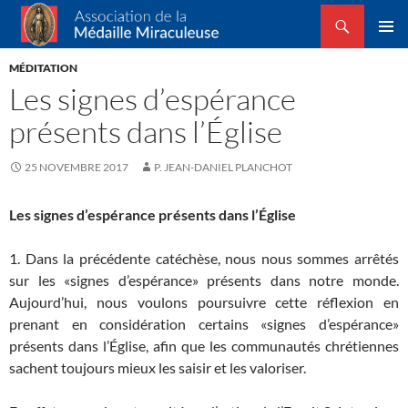
Recherche
Association de la Médaille Miraculeuse
ALLER
MENU
AU
MÉDITATION
PRINCI
CONTENU
Les signes d’espérance
présents dans l’Église
25 NOVEMBRE 2017
P. JEAN-DANIEL PLANCHOT
Les signes d’espérance présents dans l’Église
1. Dans la précédente catéchèse, nous nous sommes arrêtés
sur les «signes d’espérance» présents dans notre monde.
Aujourd’hui, nous voulons poursuivre cette réflexion en
prenant en considération certains «signes d’espérance»
présents dans l’Église, afin que les communautés chrétiennes
sachent toujours mieux les saisir et les valoriser.