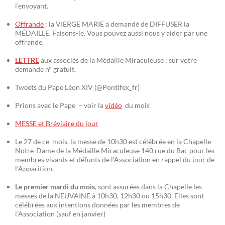
l’envoyant.
Offrande
: la VIERGE MARIE a demandé de DIFFUSER la
MÉDAILLE. Faisons-le. Vous pouvez aussi nous y aider par une
offrande.
LETTRE
aux associés de la Médaille Miraculeuse : sur votre
demande n° gratuit.
Tweets du Pape Léon XIV (@Pontifex_fr)
Prions avec le Pape – voir la
vidéo
du mois
MESSE et Bréviaire du jour
Le 27 de ce mois, la messe de 10h30 est célébrée en la Chapelle
Notre-Dame de la Médaille Miraculeuse 140 rue du Bac pour les
membres vivants et défunts de l’Association en rappel du jour de
l’Apparition.
Le premier mardi du mois
, sont assurées dans la Chapelle les
messes de la NEUVAINE à 10h30, 12h30 ou 15h30. Elles sont
célébrées aux intentions données par les membres de
l’Association (sauf en janvier)