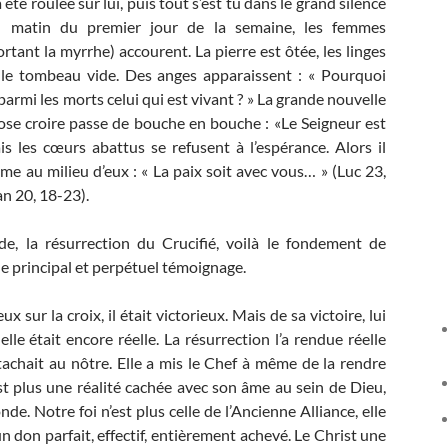
a été roulée sur lui, puis tout s’est tu dans le grand silence
 matin du premier jour de la semaine, les femmes
tant la myrrhe) accourent. La pierre est ôtée, les linges
t le tombeau vide. Des anges apparaissent : « Pourquoi
armi les morts celui qui est vivant ? » La grande nouvelle
’ose croire passe de bouche en bouche : «Le Seigneur est
is les cœurs abattus se refusent à l’espérance. Alors il
me au milieu d’eux : « La paix soit avec vous… » (Luc 23,
an 20, 18-23).
e, la résurrection du Crucifié, voilà le fondement de
 le principal et perpétuel témoignage.
sur la croix, il était victorieux. Mais de sa victoire, lui
le était encore réelle. La résurrection l’a rendue réelle
tachait au nôtre. Elle a mis le Chef à même de la rendre
’est plus une réalité cachée avec son âme au sein de Dieu,
de. Notre foi n’est plus celle de l’Ancienne Alliance, elle
 don parfait, effectif, entièrement achevé. Le Christ une