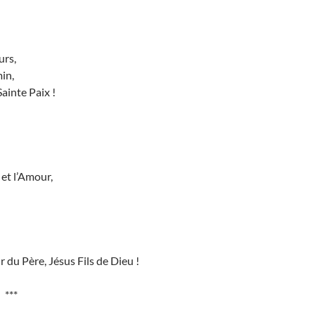
urs,
in,
ainte Paix !
 et l’Amour,
 du Père, Jésus Fils de Dieu !
***