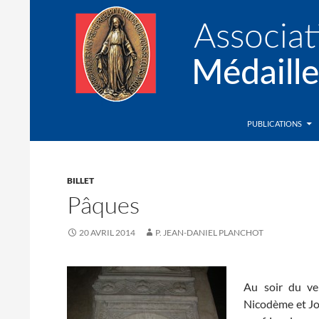
Recherche
Association de la Médaille Miraculeuse
PUBLICATIONS
BILLET
Pâques
20 AVRIL 2014
P. JEAN-DANIEL PLANCHOT
Au soir du ven
Nicodème et Jos