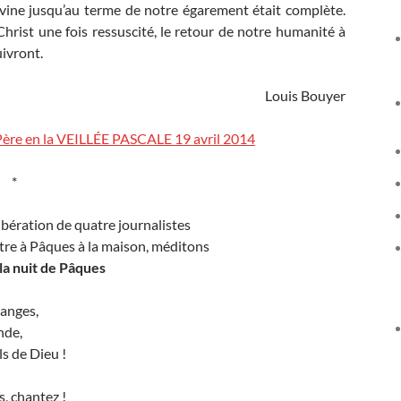
ivine jusqu’au terme de notre égarement était complète.
rist une fois ressuscité, le retour de notre humanité à
uivront.
Louis Bouyer
-Père en la VEILLÉE PASCALE 19 avril 2014
*
ibération de quatre journalistes
être à Pâques à la maison, méditons
 la nuit de Pâques
 anges,
nde,
ils de Dieu !
s, chantez !