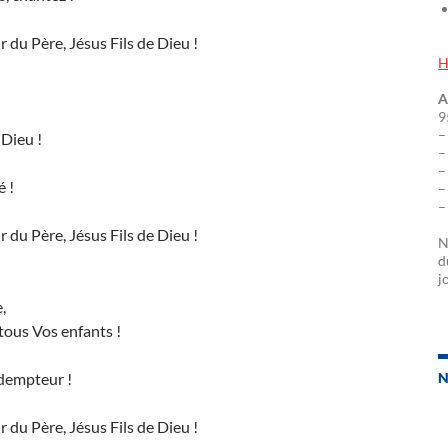
 du Père, Jésus Fils de Dieu !
H
A
9
–
 Dieu !
–
–
é !
–
–
 du Père, Jésus Fils de Dieu !
N
d
j
,
 tous Vos enfants !
dempteur !
N
 du Père, Jésus Fils de Dieu !