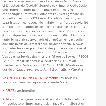
Le Père Silas est missionnaire Lazariste au Nord-Cameroun
et Directeur de l’école Maternelle et Primaire. Cette école
vincentienne, située dans un quartier aux moyens
économiques limités et rudimentaires, s’est agrandie. Ils
accueillent environ 600 élèves. Depuis sa création, les
Lazaristes ont eu le souci de maintenir les frais de scolarité
à un coût symbolique de sorte que chacun de ces enfants
bénéficient de l’instruction scolaire de base. Avec la crise
économique, les choses se compliquent. Offrir à la fois le
matériel scolaire convenable et un goûter, en particulier
aux plus petits de la maternelle, devient difficile. Si vous
souhaitez les aider pour l’achat des goûters et du matériel
scolaire, nous vous en remercions à l’avance.
Vos dons au Service des Missions 95 rue de Sèvres – 75006
PARIS – Établir un chèque à l’ordre de : «Œuvre du
Bienheureux Perboyre» CCP 28588E020 – Mention au
dos du chèque : »
Pour une scolarité et un goûter – Père Silas
«
Vos INTENTIONS de PRIÈRE personnelles
, nous les
portons au Sanctuaire près de la Sainte Mère.
MESSES
: vos intentions
Affiliation
: rejoignez-nous à l’Association de la Médaille
Miraculeuse, en imprimant la demande d’affiliation et en