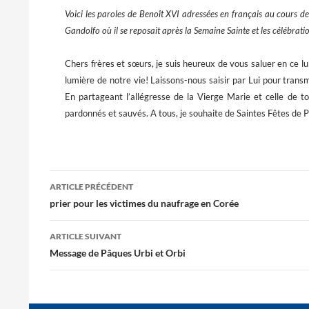
Voici les paroles de Benoît XVI adressées en français au cours de
Gandolfo où il se reposait après la Semaine Sainte et les célébrati
Chers frères et sœurs, je suis heureux de vous saluer en ce lu
lumière de notre vie! Laissons-nous saisir par Lui pour trans
En partageant l’allégresse de la Vierge Marie et celle de to
pardonnés et sauvés. A tous, je souhaite de Saintes Fêtes de 
Navigation
ARTICLE PRÉCÉDENT
des
prier pour les victimes du naufrage en Corée
articles
ARTICLE SUIVANT
Message de Pâques Urbi et Orbi