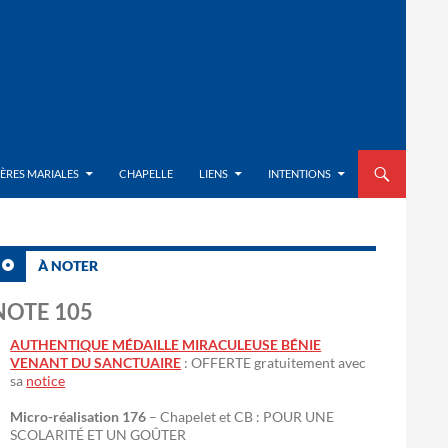
ALLER AU CON
IÈRES MARIALES
CHAPELLE
LIENS
INTENTIONS
À NOTER
NOTE 105
AUTHENTIQUE MÉDAILLE MIRACULEUSE BÉNIE
VENANT DU SANCTUAIRE
: OFFERTE gratuitement avec
sa
notice
Micro-réalisation 176
– Chapelet et CB : POUR UNE
SCOLARITÉ ET UN GOÛTER