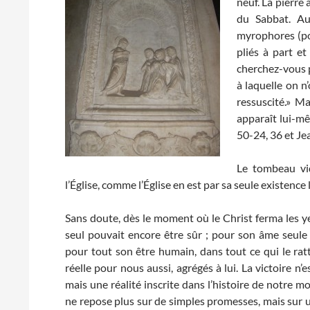
neuf. La pierre 
du Sabbat. Au
myrophores (por
pliés à part e
cherchez-vous p
à laquelle on n
ressuscité.» Ma
apparaît lui-mê
50-24, 36 et Je
Le tombeau vid
l’Église, comme l’Église en est par sa seule existence
Sans doute, dès le moment où le Christ ferma les yeux 
seul pouvait encore être sûr ; pour son âme seule el
pour tout son être humain, dans tout ce qui le rat
réelle pour nous aussi, agrégés à lui. La victoire n
mais une réalité inscrite dans l’histoire de notre mon
ne repose plus sur de simples promesses, mais sur un