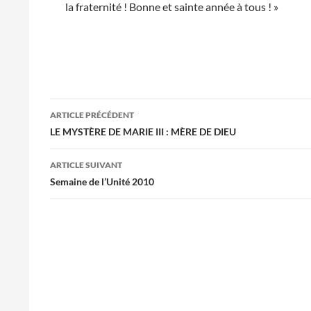
la fraternité ! Bonne et sainte année à tous ! »
Navigation
ARTICLE PRÉCÉDENT
des
LE MYSTÈRE DE MARIE III : MÈRE DE DIEU
articles
ARTICLE SUIVANT
Semaine de l’Unité 2010