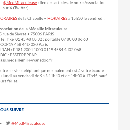
@MedMiraculeuse
: lien des articles de notre Association
sur X (Twitter)
ORAIRES
de la Chapelle –
HORAIRES
à 15h30 le vendredi.
ssociation de la Médaille Miraculeuse
5 rue de Sèvres • 75006 PARIS
 Tél. fixe 01 45 48 08 32 ; portable 07 80 08 86 63
 CCP19 458 44D 020 Paris
 IBAN : FR81 2004 1000 0119 4584 4d02 068
 BIC : PSSTFRPPPAR
 ass.medaillemir@wanadoo.fr
otre service téléphonique normalement est à votre écoute
u lundi au vendredi de 9h à 11h40 et de 14h00 à 17h45, sauf
ours fériés.
OUS SUIVRE
@MedMiraculeuse