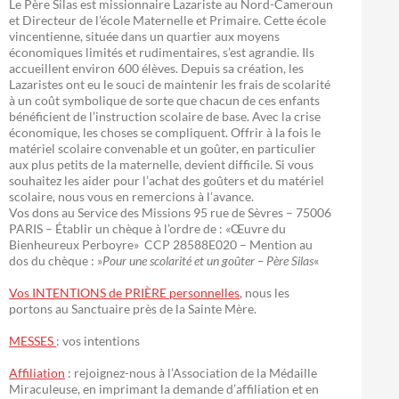
Le Père Silas est missionnaire Lazariste au Nord-Cameroun
et Directeur de l’école Maternelle et Primaire. Cette école
vincentienne, située dans un quartier aux moyens
économiques limités et rudimentaires, s’est agrandie. Ils
accueillent environ 600 élèves. Depuis sa création, les
Lazaristes ont eu le souci de maintenir les frais de scolarité
à un coût symbolique de sorte que chacun de ces enfants
bénéficient de l’instruction scolaire de base. Avec la crise
économique, les choses se compliquent. Offrir à la fois le
matériel scolaire convenable et un goûter, en particulier
aux plus petits de la maternelle, devient difficile. Si vous
souhaitez les aider pour l’achat des goûters et du matériel
scolaire, nous vous en remercions à l’avance.
Vos dons au Service des Missions 95 rue de Sèvres – 75006
PARIS – Établir un chèque à l’ordre de : «Œuvre du
Bienheureux Perboyre» CCP 28588E020 – Mention au
dos du chèque : »
Pour une scolarité et un goûter – Père Silas
«
Vos INTENTIONS de PRIÈRE personnelles
, nous les
portons au Sanctuaire près de la Sainte Mère.
MESSES
: vos intentions
Affiliation
: rejoignez-nous à l’Association de la Médaille
Miraculeuse, en imprimant la demande d’affiliation et en