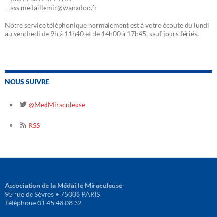
– ass.medaillemir@wanadoo.fr
Notre service téléphonique normalement est à votre écoute du lundi
au vendredi de 9h à 11h40 et de 14h00 à 17h45, sauf jours fériés.
NOUS SUIVRE
@MedMiraculeuse
RSS
Association de la Médaille Miraculeuse
95 rue de Sèvres • 75006 PARIS
Téléphone 01 45 48 08 32