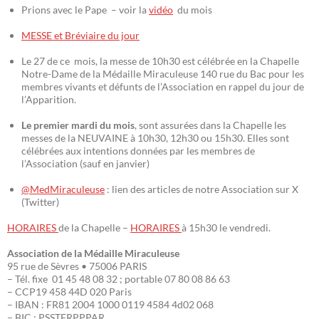
Prions avec le Pape – voir la
vidéo
du mois
MESSE et Bréviaire du jour
Le 27 de ce mois, la messe de 10h30 est célébrée en la Chapelle
Notre-Dame de la Médaille Miraculeuse 140 rue du Bac pour les
membres vivants et défunts de l’Association en rappel du jour de
l’Apparition.
Le premier mardi du mois
, sont assurées dans la Chapelle les
messes de la NEUVAINE à 10h30, 12h30 ou 15h30. Elles sont
célébrées aux intentions données par les membres de
l’Association (sauf en janvier)
@MedMiraculeuse
: lien des articles de notre Association sur X
(Twitter)
HORAIRES
de la Chapelle –
HORAIRES
à 15h30 le vendredi.
Association de la Médaille Miraculeuse
95 rue de Sèvres • 75006 PARIS
– Tél. fixe 01 45 48 08 32 ; portable 07 80 08 86 63
– CCP19 458 44D 020 Paris
– IBAN : FR81 2004 1000 0119 4584 4d02 068
– BIC : PSSTFRPPPAR