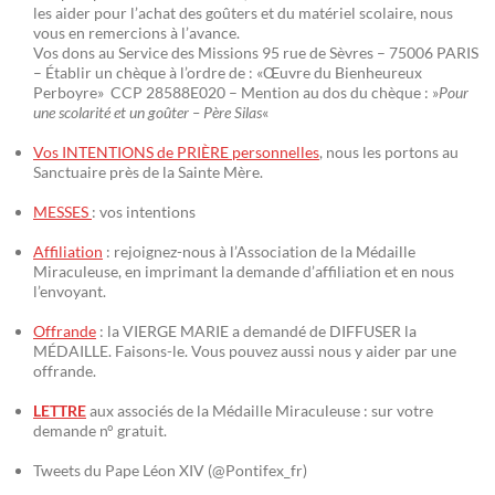
les aider pour l’achat des goûters et du matériel scolaire, nous
vous en remercions à l’avance.
Vos dons au Service des Missions 95 rue de Sèvres – 75006 PARIS
– Établir un chèque à l’ordre de : «Œuvre du Bienheureux
Perboyre» CCP 28588E020 – Mention au dos du chèque : »
Pour
une scolarité et un goûter – Père Silas
«
Vos INTENTIONS de PRIÈRE personnelles
, nous les portons au
Sanctuaire près de la Sainte Mère.
MESSES
: vos intentions
Affiliation
: rejoignez-nous à l’Association de la Médaille
Miraculeuse, en imprimant la demande d’affiliation et en nous
l’envoyant.
Offrande
: la VIERGE MARIE a demandé de DIFFUSER la
MÉDAILLE. Faisons-le. Vous pouvez aussi nous y aider par une
offrande.
LETTRE
aux associés de la Médaille Miraculeuse : sur votre
demande n° gratuit.
Tweets du Pape Léon XIV (@Pontifex_fr)