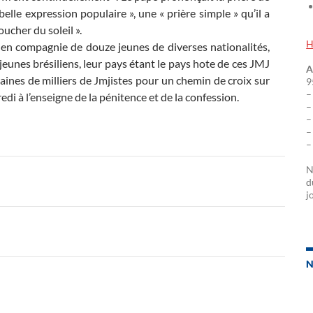
belle expression populaire », une « prière simple » qu’il a
oucher du soleil ».
H
, en compagnie de douze jeunes de diverses nationalités,
jeunes brésiliens, leur pays étant le pays hote de ces JMJ
A
aines de milliers de Jmjistes pour un chemin de croix sur
9
–
di à l’enseigne de la pénitence et de la confession.
–
–
–
–
N
d
j
N