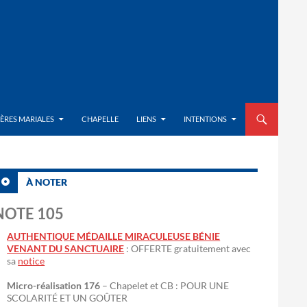
ALLER AU CON
IÈRES MARIALES
CHAPELLE
LIENS
INTENTIONS
À NOTER
NOTE 105
AUTHENTIQUE MÉDAILLE MIRACULEUSE BÉNIE
VENANT DU SANCTUAIRE
: OFFERTE gratuitement avec
sa
notice
Micro-réalisation 176
– Chapelet et CB : POUR UNE
SCOLARITÉ ET UN GOÛTER