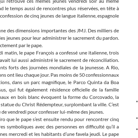
 qui retrouve ces mêmes jeunes vendredi soir au même
d le temps aussi de rencontres plus réservées, en tête à
confession de cinq jeunes de langue italienne, espagnole
l’une des dimensions importantes des JMJ. Des milliers de
 des jeunes pour leur administrer le sacrement du pardon.
ectement par le pape.
 matin, le pape François a confessé une italienne, trois
vait lui aussi administré le sacrement de réconciliation.
ints forts des journées mondiales de la jeunesse. A Rio,
ions ont lieu chaque jour. Pas moins de 50 confessionnaux
cations, dans un parc magnifique, le Parco Quinta da Boa
s, qui fut également résidence officielle de la famille
onnaux en bois blanc évoquent la forme du Corcovado, la
 statue du Christ Rédempteur, surplombant la ville. C’est
ée de vendredi pour confesser lui-même des jeunes.
iro que le pape s’est ensuite rendu pour rencontrer cinq
es symboliques avec des personnes en difficulté qu’il a
es mercredi et les habitants d’une favela jeudi. Le pape