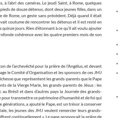
s, à l’abri des caméras. Le jeudi Saint, à Rome, quelques
s pieds de douze détenus, dont deux jeunes filles, dans un
e de Rome, un geste sans précédent. Déjà quand il était
vait coutume de rencontrer les détenus et il est resté en
s quinze jours. Rien d’étonnant à ce qu’il ait voulu ajouter
profonde cohérence avec les quatre premiers mois de son
on de l’archevêché pour la prière de l’Angélus, et devant
age le Comité d’Organisation et les sponsors de ces JMJ
la richesse que représentent les grands-parents que le Pape
rents de la Vierge Marie, les grands-parents de Jésus : les
c au Brésil et dans d’autres pays la Journée des grands-
lle pour transmettre ce patrimoine d’humanité et de foi qui
re générations, a ajouté le Pape, est un trésor à conserver
iale, les jeunes des JMJ veulent remercier leurs grands-
ffrent continuellement ». Le pape prononçait la prière de