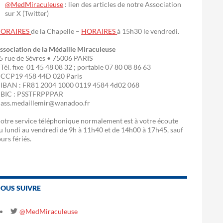
@MedMiraculeuse
: lien des articles de notre Association
sur X (Twitter)
ORAIRES
de la Chapelle –
HORAIRES
à 15h30 le vendredi.
ssociation de la Médaille Miraculeuse
5 rue de Sèvres • 75006 PARIS
 Tél. fixe 01 45 48 08 32 ; portable 07 80 08 86 63
 CCP19 458 44D 020 Paris
 IBAN : FR81 2004 1000 0119 4584 4d02 068
 BIC : PSSTFRPPPAR
 ass.medaillemir@wanadoo.fr
otre service téléphonique normalement est à votre écoute
u lundi au vendredi de 9h à 11h40 et de 14h00 à 17h45, sauf
ours fériés.
OUS SUIVRE
@MedMiraculeuse