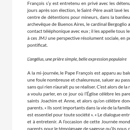
François s’y est entretenu en privé avec les détenu
jours après son élection, le Saint-Père avait lavé le
centre de détentions pour mineurs, dans la banlieu
archevêque de Buenos Aires, le cardinal Bergoglio a
contact téléphonique avec eux ; il les appelle tous le
à ces JMJ une perspective résolument sociale, en 
pontificat.
L’angélus, une prière simple, belle expression populaire
A la mi-journée, le Pape François est apparu au balc
une foule nombreuse et chaleureuse, saluer au pass
sans qui rien n’aurait pu se réaliser. C’est alors de 
a voulu parler, en ce jour où l’Église célèbre les pa
saints Joachim et Anne, et alors qu’on célèbre don
parents. « Ils sont importants dans la vie de la fami
est essentiel pour toute société ». « Le dialogue ent
et à entretenir. A l’occasion de cette Journée mond
parents pour le témoignage de sagesse qu’ils nous o