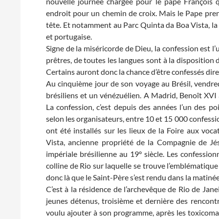
nouvelle journée chargée pour le pape François
endroit pour un chemin de croix. Mais le Pape pren
tête. Et notamment au Parc Quinta da Boa Vista, la 
et portugaise.
Signe de la miséricorde de Dieu, la confession est 
prêtres, de toutes les langues sont à la disposition
Certains auront donc la chance d’être confessés dir
Au cinquième jour de son voyage au Brésil, vendredi
brésiliens et un vénézuélien. A Madrid, Benoît XVI a
La confession, c’est depuis des années l’un des po
selon les organisateurs, entre 10 et 15 000 confess
ont été installés sur les lieux de la Foire aux vo
Vista, ancienne propriété de la Compagnie de Jésu
impériale brésilienne au 19° siècle. Les confessi
colline de Rio sur laquelle se trouve l’emblématique
donc là que le Saint-Père s’est rendu dans la matin
C’est à la résidence de l’archevêque de Rio de Jane
jeunes détenus, troisième et dernière des rencontr
voulu ajouter à son programme, après les toxicoman