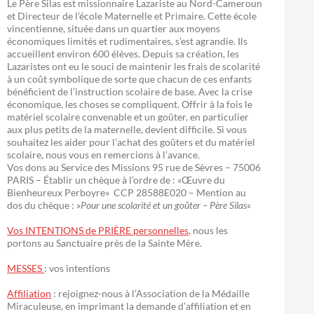
Le Père Silas est missionnaire Lazariste au Nord-Cameroun
et Directeur de l’école Maternelle et Primaire. Cette école
vincentienne, située dans un quartier aux moyens
économiques limités et rudimentaires, s’est agrandie. Ils
accueillent environ 600 élèves. Depuis sa création, les
Lazaristes ont eu le souci de maintenir les frais de scolarité
à un coût symbolique de sorte que chacun de ces enfants
bénéficient de l’instruction scolaire de base. Avec la crise
économique, les choses se compliquent. Offrir à la fois le
matériel scolaire convenable et un goûter, en particulier
aux plus petits de la maternelle, devient difficile. Si vous
souhaitez les aider pour l’achat des goûters et du matériel
scolaire, nous vous en remercions à l’avance.
Vos dons au Service des Missions 95 rue de Sèvres – 75006
PARIS – Établir un chèque à l’ordre de : «Œuvre du
Bienheureux Perboyre» CCP 28588E020 – Mention au
dos du chèque : »
Pour une scolarité et un goûter – Père Silas
«
Vos INTENTIONS de PRIÈRE personnelles
, nous les
portons au Sanctuaire près de la Sainte Mère.
MESSES
: vos intentions
Affiliation
: rejoignez-nous à l’Association de la Médaille
Miraculeuse, en imprimant la demande d’affiliation et en