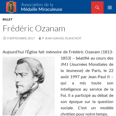
Recherche
Association de la Médaille Miraculeuse
ALLER
MENU
AU
BILLET
PRINCI
CONTENU
Frédéric Ozanam
9 SEPTEMBRE 2017
P. JEAN-DANIEL PLANCHOT
Aujourd’hui l’Église fait mémoire de
Frédéric Ozanam (1813-
1853) – béatifié au cours des
JMJ (Journées Mondiales de
la Jeunesse) de Paris, le 22
août 1997 par Jean-Paul II –
qui a mis toute son
intelligence au service de la
Foi. Il a participé au débat de
son époque sur la question
sociale. C’est un modèle
chrétien pour notre temps.