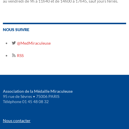
au vendredi de 9h à 11h40 et de 14h00 à 17h45, sauf jours fériés.
NOUS SUIVRE
@MedMiraculeuse
RSS
Association de la Médaille Miraculeuse
95 rue de Sèvres • 75006 PARIS
Téléphone 01 45 48 08 32
Nous contacter