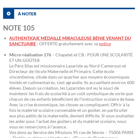
À NOTER
NOTE 105
AUTHENTIQUE MÉDAILLE MIRACULEUSE BÉNIE VENANT DU
SANCTUAIRE
: OFFERTE gratuitement avec sa
notice
Micro-réalisation 176
– Chapelet et CB : POUR UNE SCOLARITÉ
ET UN GOÛTER
Le Père Silas est missionnaire Lazariste au Nord-Cameroun et
Directeur de l’école Maternelle et Primaire. Cette école
vincentienne, située dans un quartier aux moyens économiques
limités et rudimentaires, s’est agrandie. Ils accueillent environ 600
élèves. Depuis sa création, les Lazaristes ont eu le souci de
maintenir les frais de scolarité à un coût symbolique de sorte que
chacun de ces enfants bénéficient de l’instruction scolaire de base.
Avec la crise économique, les choses se compliquent. Offrir à la
fois le matériel scolaire convenable et un goûter, en particulier
aux plus petits de la maternelle, devient difficile. Si vous souhaitez
les aider pour l’achat des goûters et du matériel scolaire, nous
vous en remercions à l’avance.
Vos dons au Service des Missions 95 rue de Sèvres – 75006 PARIS
– Établir un chèque à l’ordre de : «Œuvre du Bienheureux