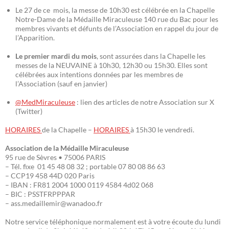
Le 27 de ce mois, la messe de 10h30 est célébrée en la Chapelle
Notre-Dame de la Médaille Miraculeuse 140 rue du Bac pour les
membres vivants et défunts de l’Association en rappel du jour de
l’Apparition.
Le premier mardi du mois
, sont assurées dans la Chapelle les
messes de la NEUVAINE à 10h30, 12h30 ou 15h30. Elles sont
célébrées aux intentions données par les membres de
l’Association (sauf en janvier)
@MedMiraculeuse
: lien des articles de notre Association sur X
(Twitter)
HORAIRES
de la Chapelle –
HORAIRES
à 15h30 le vendredi.
Association de la Médaille Miraculeuse
95 rue de Sèvres • 75006 PARIS
– Tél. fixe 01 45 48 08 32 ; portable 07 80 08 86 63
– CCP19 458 44D 020 Paris
– IBAN : FR81 2004 1000 0119 4584 4d02 068
– BIC : PSSTFRPPPAR
– ass.medaillemir@wanadoo.fr
Notre service téléphonique normalement est à votre écoute du lundi