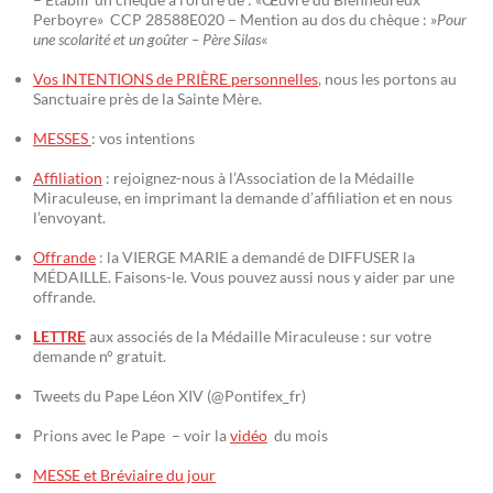
Perboyre» CCP 28588E020 – Mention au dos du chèque : »
Pour
une scolarité et un goûter – Père Silas
«
Vos INTENTIONS de PRIÈRE personnelles
, nous les portons au
Sanctuaire près de la Sainte Mère.
MESSES
: vos intentions
Affiliation
: rejoignez-nous à l’Association de la Médaille
Miraculeuse, en imprimant la demande d’affiliation et en nous
l’envoyant.
Offrande
: la VIERGE MARIE a demandé de DIFFUSER la
MÉDAILLE. Faisons-le. Vous pouvez aussi nous y aider par une
offrande.
LETTRE
aux associés de la Médaille Miraculeuse : sur votre
demande n° gratuit.
Tweets du Pape Léon XIV (@Pontifex_fr)
Prions avec le Pape – voir la
vidéo
du mois
MESSE et Bréviaire du jour