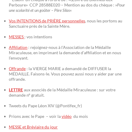
Perboyre» CCP 28588E020 – Mention au dos du chèque : »
Pour
une scolarité et un goûter – Père Silas
«
Vos INTENTIONS de PRIÈRE personnelles
, nous les portons au
Sanctuaire près de la Sainte Mère.
MESSES
: vos intentions
Affiliation
: rejoignez-nous à l’Association de la Médaille
Miraculeuse, en imprimant la demande d’affiliation et en nous
l’envoyant.
Offrande
: la VIERGE MARIE a demandé de DIFFUSER la
MÉDAILLE. Faisons-le. Vous pouvez aussi nous y aider par une
offrande.
LETTRE
aux associés de la Médaille Miraculeuse : sur votre
demande n° gratuit.
Tweets du Pape Léon XIV (@Pontifex_fr)
Prions avec le Pape – voir la
vidéo
du mois
MESSE et Bréviaire du jour