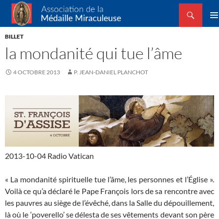
Recherche
Association de la Médaille Miraculeuse
ALLER
MEN
AU
BILLET
PRIN
CONTENU
la mondanité qui tue l’âme
4 OCTOBRE 2013
P. JEAN-DANIEL PLANCHOT
2013-10-04 Radio Vatican
« La mondanité spirituelle tue l’âme, les personnes et l’Église ».
Voilà ce qu’a déclaré le Pape François lors de sa rencontre avec
les pauvres au siège de l’évêché, dans la Salle du dépouillement,
là où le ‘poverello’ se délesta de ses vêtements devant son père