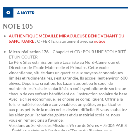
À NOTER
NOTE 105
AUTHENTIQUE MÉDAILLE MIRACULEUSE BÉNIE VENANT DU
SANCTUAIRE
: OFFERTE gratuitement avec sa
notice
Micro-réalisation 176
– Chapelet et CB : POUR UNE SCOLARITÉ
ET UN GOÛTER
Le Père Silas est missionnaire Lazariste au Nord-Cameroun et
Directeur de l’école Maternelle et Primaire. Cette école
vincentienne, située dans un quartier aux moyens économiques
limités et rudimentaires, s’est agrandie. Ils accueillent environ 600
élèves. Depuis sa création, les Lazaristes ont eu le souci de
maintenir les frais de scolarité à un coût symbolique de sorte que
chacun de ces enfants bénéficient de l’instruction scolaire de base.
Avec la crise économique, les choses se compliquent. Offrir à la
fois le matériel scolaire convenable et un goûter, en particulier
aux plus petits de la maternelle, devient difficile. Si vous souhaitez
les aider pour l’achat des goûters et du matériel scolaire, nous
vous en remercions à l’avance.
Vos dons au Service des Missions 95 rue de Sèvres – 75006 PARIS
– Établir un chèque à l’ordre de : «Œuvre du Bienheureux