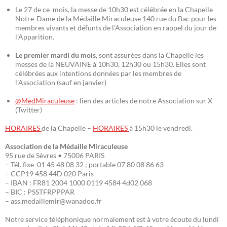
Le 27 de ce mois, la messe de 10h30 est célébrée en la Chapelle
Notre-Dame de la Médaille Miraculeuse 140 rue du Bac pour les
membres vivants et défunts de l’Association en rappel du jour de
l’Apparition.
Le premier mardi du mois
, sont assurées dans la Chapelle les
messes de la NEUVAINE à 10h30, 12h30 ou 15h30. Elles sont
célébrées aux intentions données par les membres de
l’Association (sauf en janvier)
@MedMiraculeuse
: lien des articles de notre Association sur X
(Twitter)
HORAIRES
de la Chapelle –
HORAIRES
à 15h30 le vendredi.
Association de la Médaille Miraculeuse
95 rue de Sèvres • 75006 PARIS
– Tél. fixe 01 45 48 08 32 ; portable 07 80 08 86 63
– CCP19 458 44D 020 Paris
– IBAN : FR81 2004 1000 0119 4584 4d02 068
– BIC : PSSTFRPPPAR
– ass.medaillemir@wanadoo.fr
Notre service téléphonique normalement est à votre écoute du lundi