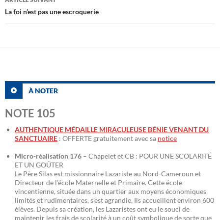
La foi n’est pas une escroquerie
À NOTER
NOTE 105
AUTHENTIQUE MÉDAILLE MIRACULEUSE BÉNIE VENANT DU
SANCTUAIRE
: OFFERTE gratuitement avec sa
notice
Micro-réalisation 176
– Chapelet et CB : POUR UNE SCOLARITÉ
ET UN GOÛTER
Le Père Silas est missionnaire Lazariste au Nord-Cameroun et
Directeur de l’école Maternelle et Primaire. Cette école
vincentienne, située dans un quartier aux moyens économiques
limités et rudimentaires, s’est agrandie. Ils accueillent environ 600
élèves. Depuis sa création, les Lazaristes ont eu le souci de
maintenir les frais de scolarité à un coût symbolique de sorte que