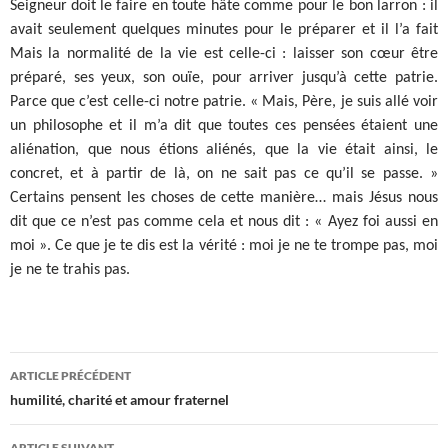
Seigneur doit
le faire en toute hâte comme
pour le bon larron : il
avait seulement quelques minutes pour le préparer et il l’a fait
Mais la normalité de la vie est celle-ci : laisser son cœur être
préparé, ses yeux, son ouïe, pour arriver jusqu’à cette patrie.
Parce que c’est celle-ci notre patrie. « Mais, Père, je suis allé voir
un philosophe et il m’a dit que toutes ces pensées étaient une
aliénation, que nous étions aliénés, que la vie était ainsi, le
concret, et à partir de là, on ne sait pas ce qu’il se passe. »
Certains pensent les choses de cette manière… mais Jésus nous
dit que ce n’est pas comme cela et nous dit : « Ayez foi aussi en
moi ». Ce que je te dis est la vérité : moi je ne te trompe pas, moi
je ne te trahis pas.
Navigation
ARTICLE PRÉCÉDENT
des
humilité, charité et amour fraternel
articles
ARTICLE SUIVANT