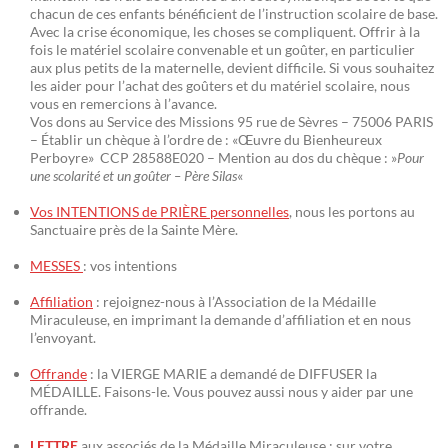
chacun de ces enfants bénéficient de l’instruction scolaire de base.
Avec la crise économique, les choses se compliquent. Offrir à la
fois le matériel scolaire convenable et un goûter, en particulier
aux plus petits de la maternelle, devient difficile. Si vous souhaitez
les aider pour l’achat des goûters et du matériel scolaire, nous
vous en remercions à l’avance.
Vos dons au Service des Missions 95 rue de Sèvres – 75006 PARIS
– Établir un chèque à l’ordre de : «Œuvre du Bienheureux
Perboyre» CCP 28588E020 – Mention au dos du chèque : »
Pour
une scolarité et un goûter – Père Silas
«
Vos INTENTIONS de PRIÈRE personnelles
, nous les portons au
Sanctuaire près de la Sainte Mère.
MESSES
: vos intentions
Affiliation
: rejoignez-nous à l’Association de la Médaille
Miraculeuse, en imprimant la demande d’affiliation et en nous
l’envoyant.
Offrande
: la VIERGE MARIE a demandé de DIFFUSER la
MÉDAILLE. Faisons-le. Vous pouvez aussi nous y aider par une
offrande.
LETTRE
aux associés de la Médaille Miraculeuse : sur votre