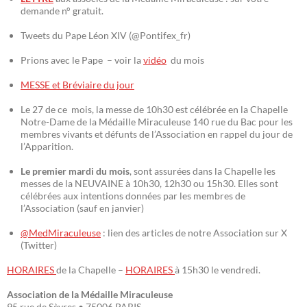
demande n° gratuit.
Tweets du Pape Léon XIV (@Pontifex_fr)
Prions avec le Pape – voir la
vidéo
du mois
MESSE et Bréviaire du jour
Le 27 de ce mois, la messe de 10h30 est célébrée en la Chapelle
Notre-Dame de la Médaille Miraculeuse 140 rue du Bac pour les
membres vivants et défunts de l’Association en rappel du jour de
l’Apparition.
Le premier mardi du mois
, sont assurées dans la Chapelle les
messes de la NEUVAINE à 10h30, 12h30 ou 15h30. Elles sont
célébrées aux intentions données par les membres de
l’Association (sauf en janvier)
@MedMiraculeuse
: lien des articles de notre Association sur X
(Twitter)
HORAIRES
de la Chapelle –
HORAIRES
à 15h30 le vendredi.
Association de la Médaille Miraculeuse
95 rue de Sèvres • 75006 PARIS