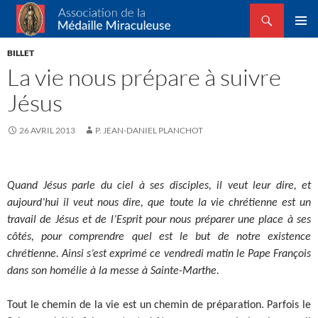
Recherche
Association de la Médaille Miraculeuse
ALLER
MENU
AU
BILLET
PRINCI
CONTENU
La vie nous prépare à suivre
Jésus
26 AVRIL 2013
P. JEAN-DANIEL PLANCHOT
Quand Jésus parle du ciel à ses disciples, il veut leur dire, et
aujourd’hui il veut nous dire, que toute la vie chrétienne est un
travail de Jésus et de l’Esprit pour nous préparer une place à ses
côtés, pour comprendre quel est le but de notre existence
chrétienne. Ainsi s’est exprimé ce vendredi matin le Pape François
dans son homélie à la messe à Sainte-Marthe.
Tout le chemin de la vie est un chemin de préparation. Parfois le