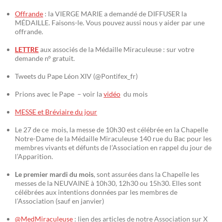
Offrande
: la VIERGE MARIE a demandé de DIFFUSER la
MÉDAILLE. Faisons-le. Vous pouvez aussi nous y aider par une
offrande.
LETTRE
aux associés de la Médaille Miraculeuse : sur votre
demande n° gratuit.
Tweets du Pape Léon XIV (@Pontifex_fr)
Prions avec le Pape – voir la
vidéo
du mois
MESSE et Bréviaire du jour
Le 27 de ce mois, la messe de 10h30 est célébrée en la Chapelle
Notre-Dame de la Médaille Miraculeuse 140 rue du Bac pour les
membres vivants et défunts de l’Association en rappel du jour de
l’Apparition.
Le premier mardi du mois
, sont assurées dans la Chapelle les
messes de la NEUVAINE à 10h30, 12h30 ou 15h30. Elles sont
célébrées aux intentions données par les membres de
l’Association (sauf en janvier)
@MedMiraculeuse
: lien des articles de notre Association sur X