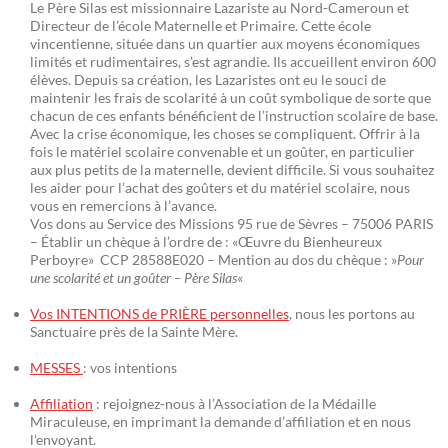
Le Père Silas est missionnaire Lazariste au Nord-Cameroun et
Directeur de l’école Maternelle et Primaire. Cette école
vincentienne, située dans un quartier aux moyens économiques
limités et rudimentaires, s’est agrandie. Ils accueillent environ 600
élèves. Depuis sa création, les Lazaristes ont eu le souci de
maintenir les frais de scolarité à un coût symbolique de sorte que
chacun de ces enfants bénéficient de l’instruction scolaire de base.
Avec la crise économique, les choses se compliquent. Offrir à la
fois le matériel scolaire convenable et un goûter, en particulier
aux plus petits de la maternelle, devient difficile. Si vous souhaitez
les aider pour l’achat des goûters et du matériel scolaire, nous
vous en remercions à l’avance.
Vos dons au Service des Missions 95 rue de Sèvres – 75006 PARIS
– Établir un chèque à l’ordre de : «Œuvre du Bienheureux
Perboyre» CCP 28588E020 – Mention au dos du chèque : »
Pour
une scolarité et un goûter – Père Silas
«
Vos INTENTIONS de PRIÈRE personnelles
, nous les portons au
Sanctuaire près de la Sainte Mère.
MESSES
: vos intentions
Affiliation
: rejoignez-nous à l’Association de la Médaille
Miraculeuse, en imprimant la demande d’affiliation et en nous
l’envoyant.