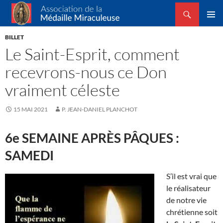
Recherche
Association de la Médaille Miraculeuse
ALLER
MENU
AU
BILLET
PRINCI
CONTENU
Le Saint-Esprit, comment
recevrons-nous ce Don
vraiment céleste
15 MAI 2021
P. JEAN-DANIEL PLANCHOT
6e SEMAINE APRÈS PÂQUES :
SAMEDI
S’il est vrai que
le réalisateur
de notre vie
chrétienne soit