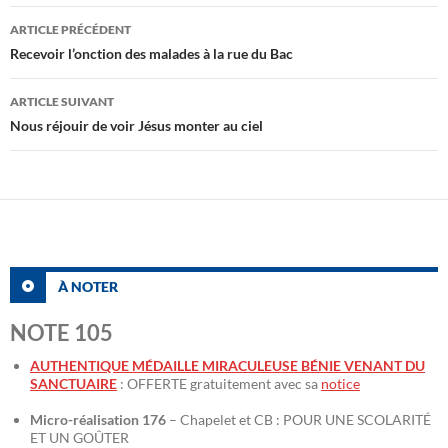
Navigation
ARTICLE PRÉCÉDENT
des
Recevoir l’onction des malades à la rue du Bac
articles
ARTICLE SUIVANT
Nous réjouir de voir Jésus monter au ciel
À NOTER
NOTE 105
AUTHENTIQUE MÉDAILLE MIRACULEUSE BÉNIE VENANT DU
SANCTUAIRE
: OFFERTE gratuitement avec sa
notice
Micro-réalisation 176
– Chapelet et CB : POUR UNE SCOLARITÉ
ET UN GOÛTER