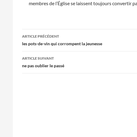
membres de l’Église se laissent toujours convertir pa
Navigation
ARTICLE PRÉCÉDENT
des
les pots-de-vin qui corrompent la jeunesse
articles
ARTICLE SUIVANT
ne pas oublier le passé