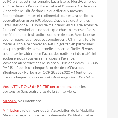
Le Père Silas est missionnaire Lazariste au Nord-Cameroun
et Directeur de l’école Maternelle et Primaire. Cette école
vincentienne, située dans un quartier aux moyens
économiques limités et rudimentaires, s’est agrandie. Ils
accueillent environ 600 élèves. Depuis sa création, les
Lazaristes ont eu le souci de maintenir les frais de scolarité
à un coût symbolique de sorte que chacun de ces enfants
bénéficient de l’instruction scolaire de base. Avec la crise
économique, les choses se compliquent. Offrir à la fois le
matériel scolaire convenable et un goûter, en particulier
aux plus petits de la maternelle, devient difficile. Si vous
souhaitez les aider pour l’achat des goûters et du matériel
scolaire, nous vous en remercions à l’avance.
Vos dons au Service des Missions 95 rue de Sèvres – 75006
PARIS – Établir un chèque à l’ordre de : «Œuvre du
Bienheureux Perboyre» CCP 28588E020 – Mention au
dos du chèque : »
Pour une scolarité et un goûter – Père Silas
«
Vos INTENTIONS de PRIÈRE personnelles
, nous les
portons au Sanctuaire près de la Sainte Mère.
MESSES
: vos intentions
Affiliation
: rejoignez-nous à l’Association de la Médaille
Miraculeuse, en imprimant la demande d’affiliation et en