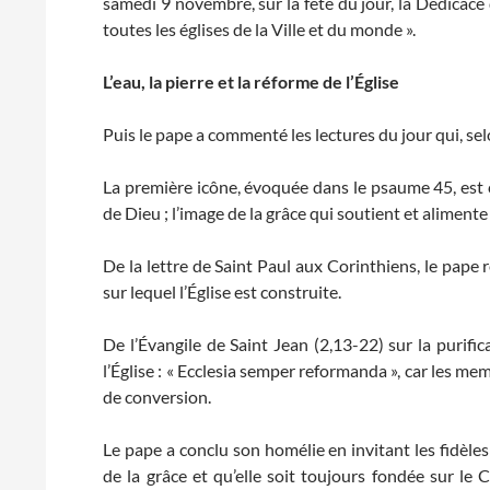
samedi 9 novembre, sur la fête du jour, la Dédicace
toutes les églises de la Ville et du monde ».
L’eau, la pierre et la réforme de l’Église
Puis le pape a commenté les lectures du jour qui, selon
La première icône, évoquée dans le psaume 45, est cel
de Dieu ; l’image de la grâce qui soutient et alimente l
De la lettre de Saint Paul aux Corinthiens, le pape r
sur lequel l’Église est construite.
De l’Évangile de Saint Jean (2,13-22) sur la purific
l’Église : « Ecclesia semper reformanda », car les me
de conversion.
Le pape a conclu son homélie en invitant les fidèles à
de la grâce et qu’elle soit toujours fondée sur le Chr