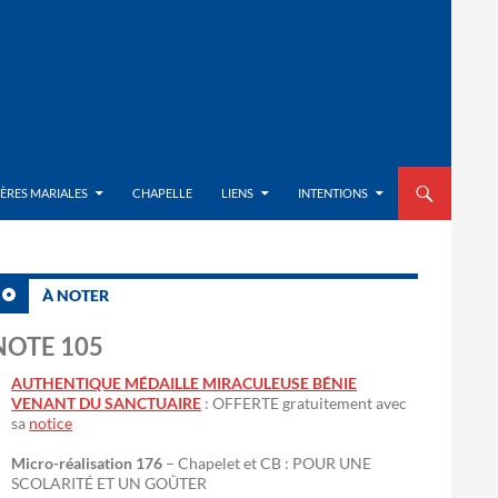
ALLER AU CON
IÈRES MARIALES
CHAPELLE
LIENS
INTENTIONS
À NOTER
NOTE 105
AUTHENTIQUE MÉDAILLE MIRACULEUSE BÉNIE
VENANT DU SANCTUAIRE
: OFFERTE gratuitement avec
sa
notice
Micro-réalisation 176
– Chapelet et CB : POUR UNE
SCOLARITÉ ET UN GOÛTER