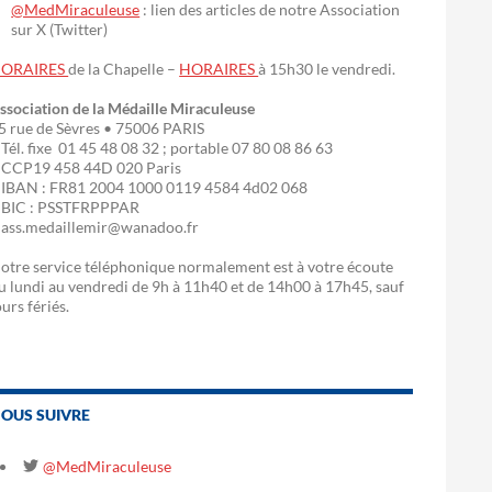
@MedMiraculeuse
: lien des articles de notre Association
sur X (Twitter)
ORAIRES
de la Chapelle –
HORAIRES
à 15h30 le vendredi.
ssociation de la Médaille Miraculeuse
5 rue de Sèvres • 75006 PARIS
 Tél. fixe 01 45 48 08 32 ; portable 07 80 08 86 63
 CCP19 458 44D 020 Paris
 IBAN : FR81 2004 1000 0119 4584 4d02 068
 BIC : PSSTFRPPPAR
 ass.medaillemir@wanadoo.fr
otre service téléphonique normalement est à votre écoute
u lundi au vendredi de 9h à 11h40 et de 14h00 à 17h45, sauf
ours fériés.
OUS SUIVRE
@MedMiraculeuse