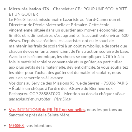
Micro-réalisation 176
– Chapelet et CB : POUR UNE SCOLARITÉ
ET UN GOÛTER
Le Père Silas est missionnaire Lazariste au Nord-Cameroun et
Directeur de l’école Maternelle et Primaire. Cette école
vincentienne, située dans un quartier aux moyens économiques
limités et rudimentaires, s’est agrandie. Ils accueillent environ 600
élèves. Depuis sa création, les Lazaristes ont eu le souci de
maintenir les frais de scolarité à un coût symbolique de sorte que
chacun de ces enfants bénéficient de l’instruction scolaire de base.
Avec la crise économique, les choses se compliquent. Offrir à la
fois le matériel scolaire convenable et un goûter, en particulier
aux plus petits de la maternelle, devient difficile. Si vous souhaitez
les aider pour l’achat des goûters et du matériel scolaire, nous
vous en remercions à l’avance.
Vos dons au Service des Missions 95 rue de Sèvres – 75006 PARIS
– Établir un chèque à l’ordre de : «Œuvre du Bienheureux
Perboyre» CCP 28588E020 – Mention au dos du chèque : »
Pour
une scolarité et un goûter – Père Silas
«
Vos INTENTIONS de PRIÈRE personnelles
, nous les portons au
Sanctuaire près de la Sainte Mère.
MESSES
: vos intentions