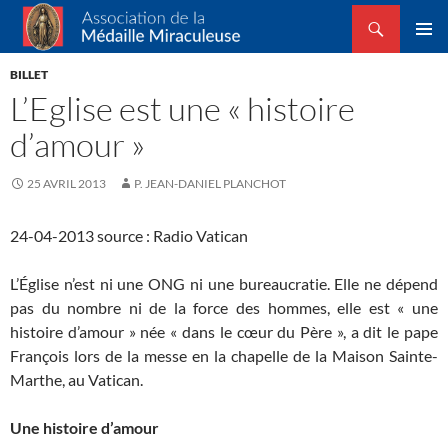
Recherche
Association de la Médaille Miraculeuse
ALLER
MENU
AU
BILLET
PRINCI
CONTENU
L’Eglise est une « histoire
d’amour »
25 AVRIL 2013
P. JEAN-DANIEL PLANCHOT
24-04-2013 source :
Radio Vatican
L’Église n’est ni une ONG ni une bureaucratie. Elle ne dépend
pas du nombre ni de la force des hommes, elle est « une
histoire d’amour » née « dans le cœur du Père », a dit le pape
François lors de la messe en la chapelle de la Maison Sainte-
Marthe, au Vatican.
Une histoire d’amour