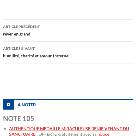
Navigation
ARTICLE PRÉCÉDENT
des
rêver en grand
articles
ARTICLE SUIVANT
humilité, charité et amour fraternel
À NOTER
NOTE 105
AUTHENTIQUE MÉDAILLE MIRACULEUSE BÉNIE VENANT DU
SANCTUAIRE
: OFFERTE gratuitement avec sa
notice