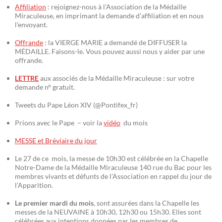
Affiliation
: rejoignez-nous à l’Association de la Médaille
Miraculeuse, en imprimant la demande d’affiliation et en nous
l’envoyant.
Offrande
: la VIERGE MARIE a demandé de DIFFUSER la
MÉDAILLE. Faisons-le. Vous pouvez aussi nous y aider par une
offrande.
LETTRE
aux associés de la Médaille Miraculeuse : sur votre
demande n° gratuit.
Tweets du Pape Léon XIV (@Pontifex_fr)
Prions avec le Pape – voir la
vidéo
du mois
MESSE et Bréviaire du jour
Le 27 de ce mois, la messe de 10h30 est célébrée en la Chapelle
Notre-Dame de la Médaille Miraculeuse 140 rue du Bac pour les
membres vivants et défunts de l’Association en rappel du jour de
l’Apparition.
Le premier mardi du mois
, sont assurées dans la Chapelle les
messes de la NEUVAINE à 10h30, 12h30 ou 15h30. Elles sont
célébrées aux intentions données par les membres de