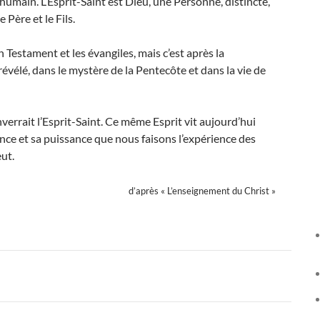
main. L’Esprit-Saint est Dieu, une Personne, distincte,
 Père et le Fils.
Testa­ment et les évangiles, mais c’est après la
révélé, dans le mystère de la Pentecôte et dans la vie de
ver­rait l’Esprit-Saint. Ce même Esprit vit aujourd’hui
nce et sa puissance que nous faisons l’ex­périence des
eut.
d’après « L’enseignement du Christ »