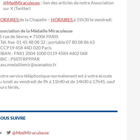
@MedMiraculeuse
: lien des articles de notre Association
sur X (Twitter)
ORAIRES
de la Chapelle –
HORAIRES
à 15h30 le vendredi.
ssociation de la Médaille Miraculeuse
5 rue de Sèvres • 75006 PARIS
 Tél. fixe 01 45 48 08 32 ; portable 07 80 08 86 63
 CCP19 458 44D 020 Paris
 IBAN : FR81 2004 1000 0119 4584 4d02 068
 BIC : PSSTFRPPPAR
 ass.medaillemir@wanadoo.fr
otre service téléphonique normalement est à votre écoute
u lundi au vendredi de 9h à 11h40 et de 14h00 à 17h45, sauf
ours fériés.
OUS SUIVRE
@MedMiraculeuse