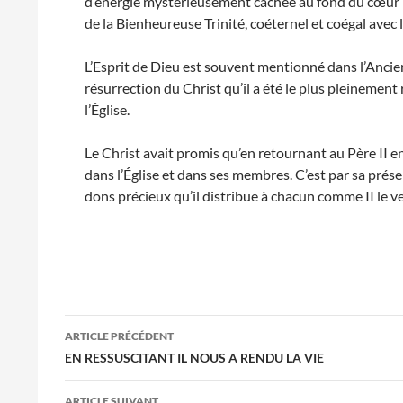
d’énergie mystérieusement cachée au fond du cœur hu
de la Bienheureuse Trinité, coéternel et coégal avec le
L’Esprit de Dieu est souvent mentionné dans l’Ancien 
résurrection du Christ qu’il a été le plus pleinement 
l’Église.
Le Christ avait promis qu’en retournant au Père II en
dans l’Église et dans ses membres. C’est par sa prése
dons précieux qu’il distribue à chacun comme II le v
Navigation
ARTICLE PRÉCÉDENT
des
EN RESSUSCITANT IL NOUS A RENDU LA VIE
articles
ARTICLE SUIVANT