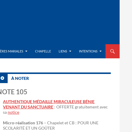
ALLER AU CON
IÈRES MARIALES
CHAPELLE
LIENS
INTENTIONS
À NOTER
NOTE 105
AUTHENTIQUE MÉDAILLE MIRACULEUSE BÉNIE
VENANT DU SANCTUAIRE
: OFFERTE gratuitement avec
sa
notice
Micro-réalisation 176
– Chapelet et CB : POUR UNE
SCOLARITÉ ET UN GOÛTER