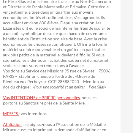
Le Père Silas est missionnaire Lazariste au Nord-Cameroun
et Directeur de l’école Maternelle et Primaire. Cette école
vincentienne, située dans un quartier aux moyens
économiques limités et rudimentaires, s’est agrandie. Ils
accueillent environ 600 élèves. Depuis sa création, les
Lazaristes ont eu le souci de maintenir les frais de scolarité
à un coût symbolique de sorte que chacun de ces enfants
bénéficient de l’instruction scolaire de base. Avec la crise
économique, les choses se compliquent. Offrir à la fois le
matériel scolaire convenable et un goûter, en particulier
aux plus petits de la maternelle, devient difficile. Si vous
souhaitez les aider pour l’achat des goûters et du matériel
scolaire, nous vous en remercions à l’avance.
Vos dons au Service des Missions 95 rue de Sèvres – 75006
PARIS – Établir un chèque à l’ordre de : «Œuvre du
Bienheureux Perboyre» CCP 28588E020 – Mention au
dos du chèque : »
Pour une scolarité et un goûter – Père Silas
«
Vos INTENTIONS de PRIÈRE personnelles
, nous les
portons au Sanctuaire près de la Sainte Mère.
MESSES
: vos intentions
Affiliation
: rejoignez-nous à l’Association de la Médaille
Miraculeuse, en imprimant la demande d’affiliation et en