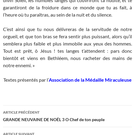
divin Soleil, les humbles langes qui couvriront ta nudité, et te
garantiront de la froidure dans ce monde que tu as fait, à
l’heure où tu paraîtras, au sein de la nuit et du silence.
C’est ainsi que tu nous délivreras de la servitude de notre
orgueil, et que ton bras se fera sentir plus puissant, alors qu’il
semblera plus faible et plus immobile aux yeux des hommes.
Tout est prêt, ô Jésus ! tes langes t’attendent : pars donc
bientôt et viens en Bethléem, nous racheter des mains de
notre ennemi. »
Textes présentés par l’
Association de la Médaille Miraculeuse
Navigation
ARTICLE PRÉCÉDENT
des
GRANDE NEUVAINE DE NOËL 3 O Chef de ton peuple
articles
ARTICLE SUIVANT