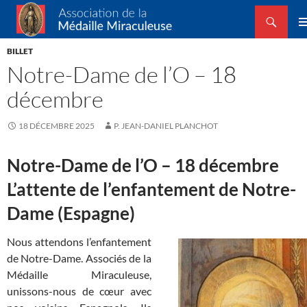
Recherche
Association de la Médaille Miraculeuse
ALLER
ME
AU
BILLET
PRIN
CONTENU
Notre-Dame de l’O – 18
décembre
18 DÉCEMBRE 2025
P. JEAN-DANIEL PLANCHOT
Notre-Dame de l’O – 18 décembre
L’attente de l’enfantement de Notre-
Dame (Espagne)
N
ous attendons l’enfantement
de Notre-Dame. Associés de la
Médaille Miraculeuse,
unissons-nous de cœur avec