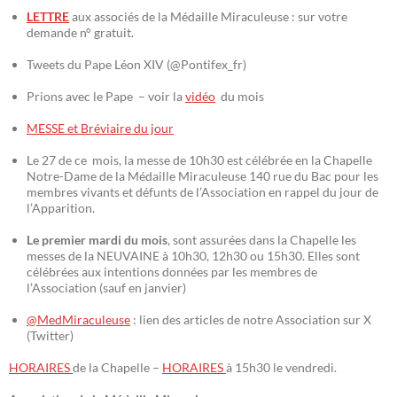
LETTRE
aux associés de la Médaille Miraculeuse : sur votre
demande n° gratuit.
Tweets du Pape Léon XIV (@Pontifex_fr)
Prions avec le Pape – voir la
vidéo
du mois
MESSE et Bréviaire du jour
Le 27 de ce mois, la messe de 10h30 est célébrée en la Chapelle
Notre-Dame de la Médaille Miraculeuse 140 rue du Bac pour les
membres vivants et défunts de l’Association en rappel du jour de
l’Apparition.
Le premier mardi du mois
, sont assurées dans la Chapelle les
messes de la NEUVAINE à 10h30, 12h30 ou 15h30. Elles sont
célébrées aux intentions données par les membres de
l’Association (sauf en janvier)
@MedMiraculeuse
: lien des articles de notre Association sur X
(Twitter)
HORAIRES
de la Chapelle –
HORAIRES
à 15h30 le vendredi.