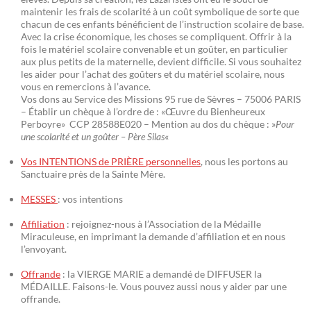
maintenir les frais de scolarité à un coût symbolique de sorte que
chacun de ces enfants bénéficient de l’instruction scolaire de base.
Avec la crise économique, les choses se compliquent. Offrir à la
fois le matériel scolaire convenable et un goûter, en particulier
aux plus petits de la maternelle, devient difficile. Si vous souhaitez
les aider pour l’achat des goûters et du matériel scolaire, nous
vous en remercions à l’avance.
Vos dons au Service des Missions 95 rue de Sèvres – 75006 PARIS
– Établir un chèque à l’ordre de : «Œuvre du Bienheureux
Perboyre» CCP 28588E020 – Mention au dos du chèque : »
Pour
une scolarité et un goûter – Père Silas
«
Vos INTENTIONS de PRIÈRE personnelles
, nous les portons au
Sanctuaire près de la Sainte Mère.
MESSES
: vos intentions
Affiliation
: rejoignez-nous à l’Association de la Médaille
Miraculeuse, en imprimant la demande d’affiliation et en nous
l’envoyant.
Offrande
: la VIERGE MARIE a demandé de DIFFUSER la
MÉDAILLE. Faisons-le. Vous pouvez aussi nous y aider par une
offrande.