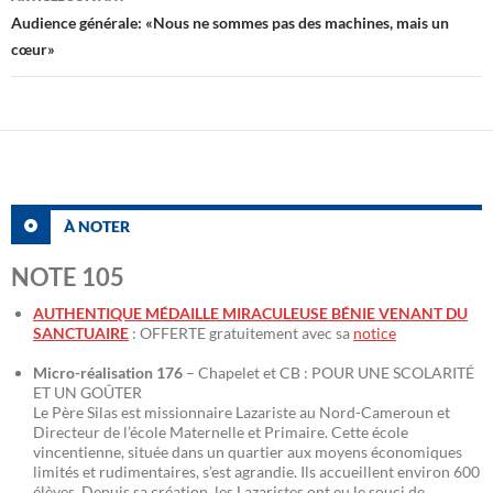
Audience générale: «Nous ne sommes pas des machines, mais un
cœur»
À NOTER
NOTE 105
AUTHENTIQUE MÉDAILLE MIRACULEUSE BÉNIE VENANT DU
SANCTUAIRE
: OFFERTE gratuitement avec sa
notice
Micro-réalisation 176
– Chapelet et CB : POUR UNE SCOLARITÉ
ET UN GOÛTER
Le Père Silas est missionnaire Lazariste au Nord-Cameroun et
Directeur de l’école Maternelle et Primaire. Cette école
vincentienne, située dans un quartier aux moyens économiques
limités et rudimentaires, s’est agrandie. Ils accueillent environ 600
élèves. Depuis sa création, les Lazaristes ont eu le souci de