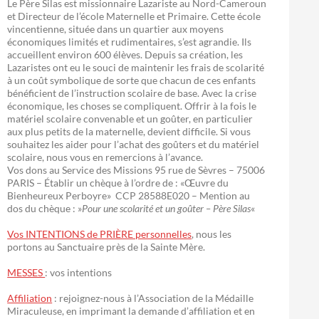
Le Père Silas est missionnaire Lazariste au Nord-Cameroun
et Directeur de l’école Maternelle et Primaire. Cette école
vincentienne, située dans un quartier aux moyens
économiques limités et rudimentaires, s’est agrandie. Ils
accueillent environ 600 élèves. Depuis sa création, les
Lazaristes ont eu le souci de maintenir les frais de scolarité
à un coût symbolique de sorte que chacun de ces enfants
bénéficient de l’instruction scolaire de base. Avec la crise
économique, les choses se compliquent. Offrir à la fois le
matériel scolaire convenable et un goûter, en particulier
aux plus petits de la maternelle, devient difficile. Si vous
souhaitez les aider pour l’achat des goûters et du matériel
scolaire, nous vous en remercions à l’avance.
Vos dons au Service des Missions 95 rue de Sèvres – 75006
PARIS – Établir un chèque à l’ordre de : «Œuvre du
Bienheureux Perboyre» CCP 28588E020 – Mention au
dos du chèque : »
Pour une scolarité et un goûter – Père Silas
«
Vos INTENTIONS de PRIÈRE personnelles
, nous les
portons au Sanctuaire près de la Sainte Mère.
MESSES
: vos intentions
Affiliation
: rejoignez-nous à l’Association de la Médaille
Miraculeuse, en imprimant la demande d’affiliation et en