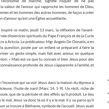
 l’économie de marché, signifie risquer de ne pas
la valeur de l’amour qui rapproche les hommes de Dieu,
mmes et les hommes des autres hommes, de façon à créer
 d’amour qu’est une Église accueillante.
inspiré ce matin, jeudi 13 mars, la réflexion de l’avant-
rnée d’exercices spirituels du Pape François et de la Curie
re à Ariccia. Le prédicateur, Mgr Angelo De Donatis, a en
la question, posée par un enfant se préparant à faire la
rmer un geste simple, mais fait avec amour, en quelque
nion: « Mais est-ce que tu connais si bien Jésus pour des
 connaissance profonde de Jésus s’apparente à l’amitié, et
l’inconnue qui va voir Jésus dans la maison du lépreux à
cieuse, l’huile de nard (Marc 14, 1-9). Un récit, riche de
ule, que de la période et des effets qu’il produit. Le lieu
 le mal. Jésus va donc là où il y a le mal. Il y va parce qu’il
aison se trouve à Béthanie, symbole de l’accueil. Jésus avait