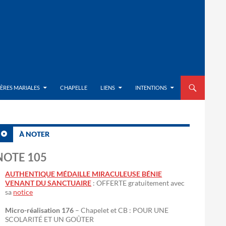
ALLER AU CON
IÈRES MARIALES
CHAPELLE
LIENS
INTENTIONS
À NOTER
NOTE 105
AUTHENTIQUE MÉDAILLE MIRACULEUSE BÉNIE
VENANT DU SANCTUAIRE
: OFFERTE gratuitement avec
sa
notice
Micro-réalisation 176
– Chapelet et CB : POUR UNE
SCOLARITÉ ET UN GOÛTER