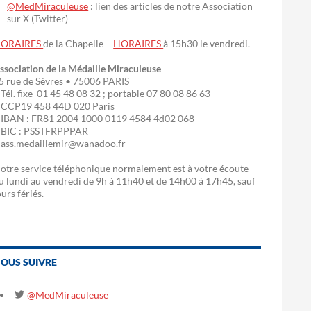
@MedMiraculeuse
: lien des articles de notre Association
sur X (Twitter)
ORAIRES
de la Chapelle –
HORAIRES
à 15h30 le vendredi.
ssociation de la Médaille Miraculeuse
5 rue de Sèvres • 75006 PARIS
 Tél. fixe 01 45 48 08 32 ; portable 07 80 08 86 63
 CCP19 458 44D 020 Paris
 IBAN : FR81 2004 1000 0119 4584 4d02 068
 BIC : PSSTFRPPPAR
 ass.medaillemir@wanadoo.fr
otre service téléphonique normalement est à votre écoute
u lundi au vendredi de 9h à 11h40 et de 14h00 à 17h45, sauf
ours fériés.
OUS SUIVRE
@MedMiraculeuse