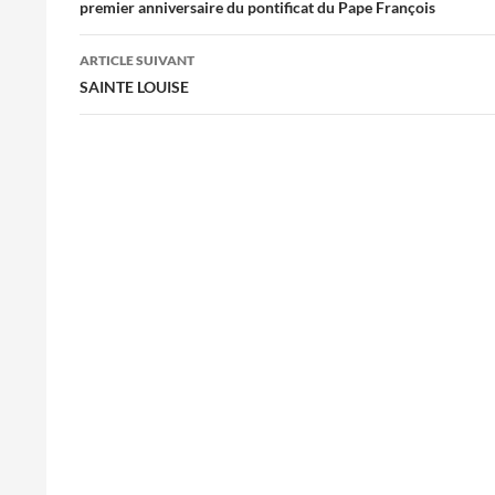
des
premier anniversaire du pontificat du Pape François
articles
ARTICLE SUIVANT
SAINTE LOUISE