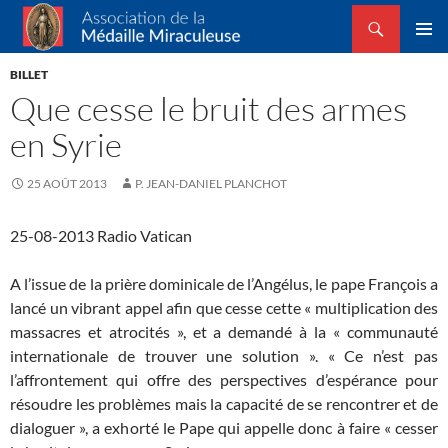
Recherche
Association de la Médaille Miraculeuse
ALLER
MENU
AU
BILLET
PRINCI
CONTENU
Que cesse le bruit des armes
en Syrie
25 AOÛT 2013
P. JEAN-DANIEL PLANCHOT
25-08-2013 Radio Vatican
A l’issue de la prière dominicale de l’Angélus, le pape François a
lancé un vibrant appel afin que cesse cette « multiplication des
massacres et atrocités », et a demandé à la « communauté
internationale de trouver une solution ». « Ce n’est pas
l’affrontement qui offre des perspectives d’espérance pour
résoudre les problèmes mais la capacité de se rencontrer et de
dialoguer », a exhorté le Pape qui appelle donc à faire « cesser