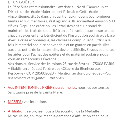
ET UN GOÛTER
Le Père Silas est missionnaire Lazariste au Nord-Cameroun et
Directeur de l’école Maternelle et Primaire. Cette école
vincentienne, située dans un quartier aux moyens économiques
limités et rudimentaires, s’est agrandie. Ils accueillent environ 600
élèves. Depuis sa création, les Lazaristes ont eu le souci de
maintenir les frais de scolarité à un coût symbolique de sorte que
chacun de ces enfants bénéficient de l’instruction scolaire de base.
Avec la crise économique, les choses se compliquent. Offrir à la
fois le matériel scolaire convenable et un goûter, en particulier
aux plus petits de la maternelle, devient difficile. Si vous souhaitez
les aider pour l’achat des goûters et du matériel scolaire, nous
vous en remercions à l’avance.
Vos dons au Service des Missions 95 rue de Sèvres – 75006 PARIS
– Établir un chèque à l’ordre de : «Œuvre du Bienheureux
Perboyre» CCP 28588E020 – Mention au dos du chèque : »
Pour
une scolarité et un goûter – Père Silas
«
Vos INTENTIONS de PRIÈRE personnelles
, nous les portons au
Sanctuaire près de la Sainte Mère.
MESSES
: vos intentions
Affiliation
: rejoignez-nous à l’Association de la Médaille
Miraculeuse, en imprimant la demande d’affiliation et en nous