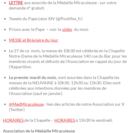
LETTRE
aux associés de la Médaille Miraculeuse : sur votre
demande n° gratuit.
Tweets du Pape Léon XIV (@Pontifex_fr)
Prions avec le Pape – voir la
vidéo
du mois
MESSE et Bréviaire du jour
Le 27 de ce mois, la messe de 10h30 est célébrée en la Chapelle
Notre-Dame de la Médaille Miraculeuse 140 rue du Bac pour les
membres vivants et défunts de l’Association en rappel du jour de
l’Apparition.
Le premier mardi du mois
, sont assurées dans la Chapelle les
messes de la NEUVAINE à 10h30, 12h30 ou 15h30. Elles sont
célébrées aux intentions données par les membres de
l’Association (sauf en janvier)
@MedMiraculeuse
: lien des articles de notre Association sur X
(Twitter)
HORAIRES
de la Chapelle –
HORAIRES
à 15h30 le vendredi.
Association de la Médaille Miraculeuse