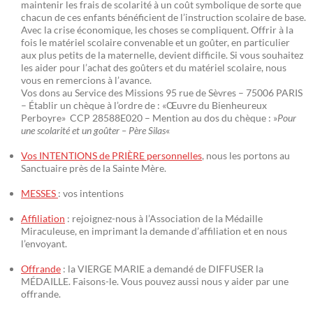
maintenir les frais de scolarité à un coût symbolique de sorte que
chacun de ces enfants bénéficient de l’instruction scolaire de base.
Avec la crise économique, les choses se compliquent. Offrir à la
fois le matériel scolaire convenable et un goûter, en particulier
aux plus petits de la maternelle, devient difficile. Si vous souhaitez
les aider pour l’achat des goûters et du matériel scolaire, nous
vous en remercions à l’avance.
Vos dons au Service des Missions 95 rue de Sèvres – 75006 PARIS
– Établir un chèque à l’ordre de : «Œuvre du Bienheureux
Perboyre» CCP 28588E020 – Mention au dos du chèque : »
Pour
une scolarité et un goûter – Père Silas
«
Vos INTENTIONS de PRIÈRE personnelles
, nous les portons au
Sanctuaire près de la Sainte Mère.
MESSES
: vos intentions
Affiliation
: rejoignez-nous à l’Association de la Médaille
Miraculeuse, en imprimant la demande d’affiliation et en nous
l’envoyant.
Offrande
: la VIERGE MARIE a demandé de DIFFUSER la
MÉDAILLE. Faisons-le. Vous pouvez aussi nous y aider par une
offrande.