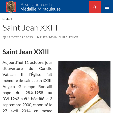
Recherche
Association de la Médaille Miraculeuse
ALLER
MENU
AU
BILLET
PRINCI
CONTENU
Saint Jean XXIII
11 OCTOBRE 2025
P. JEAN-DANIEL PLANCHOT
Saint Jean XXIII
Aujourd’hui 11 octobre, jour
d’ouverture du Concile
Vatican II, l’Église fait
mémoire de saint Jean XXIII.
Angelo Giuseppe Roncalli
pape du 28.X.1958 au
3.VI.1963 a été béatifié le 3
septembre 2000, canonisé le
27 avril 2014 en même