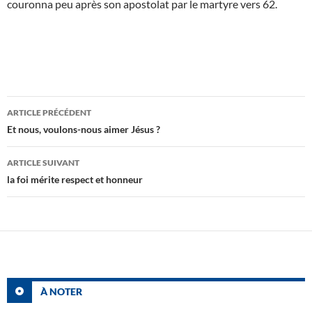
couronna peu après son apostolat par le martyre vers 62.
Navigation
ARTICLE PRÉCÉDENT
des
Et nous, voulons-nous aimer Jésus ?
articles
ARTICLE SUIVANT
la foi mérite respect et honneur
À NOTER