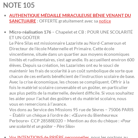
NOTE 105
AUTHENTIQUE MÉDAILLE MIRACULEUSE BÉNIE VENANT DU
SANCTUAIRE
: OFFERTE gratuitement avec sa
notice
Micro-réalisation 176
– Chapelet et CB : POUR UNE SCOLARITÉ
ET UN GOÛTER
Le Père Silas est missionnaire Lazariste au Nord-Cameroun et
Directeur de l’école Maternelle et Primaire. Cette école
vincentienne, située dans un quartier aux moyens économiques
limités et rudimentaires, s’est agrandie. Ils accueillent environ 600
élèves. Depuis sa création, les Lazaristes ont eu le souci de
maintenir les frais de scolarité à un coût symbolique de sorte que
chacun de ces enfants bénéficient de l’instruction scolaire de base.
Avec la crise économique, les choses se compliquent. Offrir à la
fois le matériel scolaire convenable et un goûter, en particulier
aux plus petits de la maternelle, devient difficile. Si vous souhaitez
les aider pour l’achat des goûters et du matériel scolaire, nous
vous en remercions à l’avance.
Vos dons au Service des Missions 95 rue de Sèvres – 75006 PARIS
– Établir un chèque à l’ordre de : «Œuvre du Bienheureux
Perboyre» CCP 28588E020 – Mention au dos du chèque : »
Pour
une scolarité et un goûter – Père Silas
«
Vos INTENTIONS de PRIÈRE personnelles
, nous les portons au