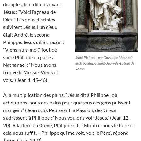
disciples, leur dit en voyant
Jésus : “Voici l’agneau de
Dieu.” Les deux disciples
suivirent Jésus, l’un d’eux
était André, le second
Philippe. Jésus dit à chacun :
“Viens, suis-moi.” Tout de
suite Philippe en parle à
Saint Philippe, par Giuseppe Mazzuoli,
archibasilique Saint-Jean-de-Latran de
Nathanaël : “Nous avons
Rome.
trouvé le Messie. Viens et
vois.” (Jean 1, 45-46).
À la multiplication des pains, “Jésus dit à Philippe : où
achèterons-nous des pains pour que tous ces gens puissent
manger ?” (Jean 6, 5). Peu avant la Passion, des Grecs
s’adressent à Philippe : “Nous voulons voir Jésus.” (Jean 12,
20). À la dernière Cène, Philippe dit : “Montre-nous le Père et
cela nous suffit. – Philippe qui me voit, voit le Père”, répond
Jésus. (Jean 14, 8).