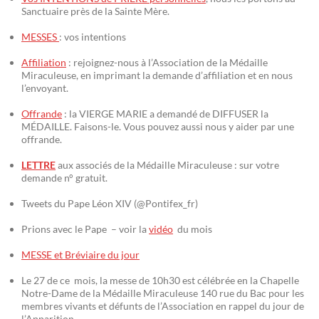
Sanctuaire près de la Sainte Mère.
MESSES
: vos intentions
Affiliation
: rejoignez-nous à l’Association de la Médaille
Miraculeuse, en imprimant la demande d’affiliation et en nous
l’envoyant.
Offrande
: la VIERGE MARIE a demandé de DIFFUSER la
MÉDAILLE. Faisons-le. Vous pouvez aussi nous y aider par une
offrande.
LETTRE
aux associés de la Médaille Miraculeuse : sur votre
demande n° gratuit.
Tweets du Pape Léon XIV (@Pontifex_fr)
Prions avec le Pape – voir la
vidéo
du mois
MESSE et Bréviaire du jour
Le 27 de ce mois, la messe de 10h30 est célébrée en la Chapelle
Notre-Dame de la Médaille Miraculeuse 140 rue du Bac pour les
membres vivants et défunts de l’Association en rappel du jour de
l’Apparition.