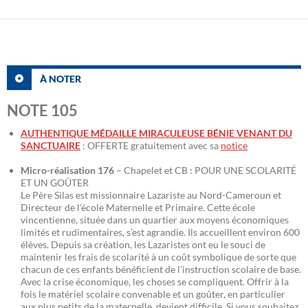
À NOTER
NOTE 105
AUTHENTIQUE MÉDAILLE MIRACULEUSE BÉNIE VENANT DU
SANCTUAIRE
: OFFERTE gratuitement avec sa
notice
Micro-réalisation 176
– Chapelet et CB : POUR UNE SCOLARITÉ
ET UN GOÛTER
Le Père Silas est missionnaire Lazariste au Nord-Cameroun et
Directeur de l’école Maternelle et Primaire. Cette école
vincentienne, située dans un quartier aux moyens économiques
limités et rudimentaires, s’est agrandie. Ils accueillent environ 600
élèves. Depuis sa création, les Lazaristes ont eu le souci de
maintenir les frais de scolarité à un coût symbolique de sorte que
chacun de ces enfants bénéficient de l’instruction scolaire de base.
Avec la crise économique, les choses se compliquent. Offrir à la
fois le matériel scolaire convenable et un goûter, en particulier
aux plus petits de la maternelle, devient difficile. Si vous souhaitez