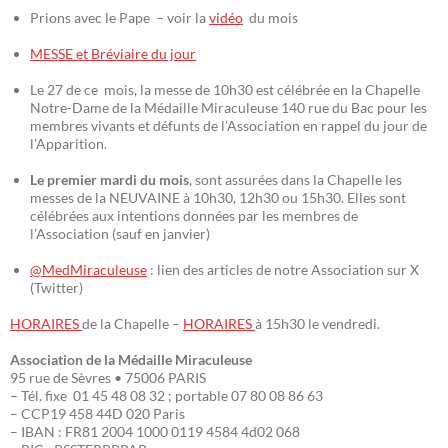
Prions avec le Pape – voir la
vidéo
du mois
MESSE et Bréviaire du jour
Le 27 de ce mois, la messe de 10h30 est célébrée en la Chapelle
Notre-Dame de la Médaille Miraculeuse 140 rue du Bac pour les
membres vivants et défunts de l’Association en rappel du jour de
l’Apparition.
Le premier mardi du mois
, sont assurées dans la Chapelle les
messes de la NEUVAINE à 10h30, 12h30 ou 15h30. Elles sont
célébrées aux intentions données par les membres de
l’Association (sauf en janvier)
@MedMiraculeuse
: lien des articles de notre Association sur X
(Twitter)
HORAIRES
de la Chapelle –
HORAIRES
à 15h30 le vendredi.
Association de la Médaille Miraculeuse
95 rue de Sèvres • 75006 PARIS
– Tél. fixe 01 45 48 08 32 ; portable 07 80 08 86 63
– CCP19 458 44D 020 Paris
– IBAN : FR81 2004 1000 0119 4584 4d02 068