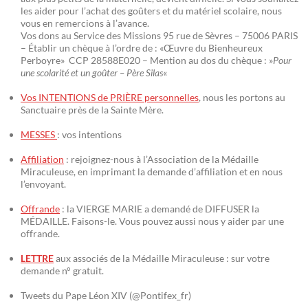
les aider pour l’achat des goûters et du matériel scolaire, nous
vous en remercions à l’avance.
Vos dons au Service des Missions 95 rue de Sèvres – 75006 PARIS
– Établir un chèque à l’ordre de : «Œuvre du Bienheureux
Perboyre» CCP 28588E020 – Mention au dos du chèque : »
Pour
une scolarité et un goûter – Père Silas
«
Vos INTENTIONS de PRIÈRE personnelles
, nous les portons au
Sanctuaire près de la Sainte Mère.
MESSES
: vos intentions
Affiliation
: rejoignez-nous à l’Association de la Médaille
Miraculeuse, en imprimant la demande d’affiliation et en nous
l’envoyant.
Offrande
: la VIERGE MARIE a demandé de DIFFUSER la
MÉDAILLE. Faisons-le. Vous pouvez aussi nous y aider par une
offrande.
LETTRE
aux associés de la Médaille Miraculeuse : sur votre
demande n° gratuit.
Tweets du Pape Léon XIV (@Pontifex_fr)