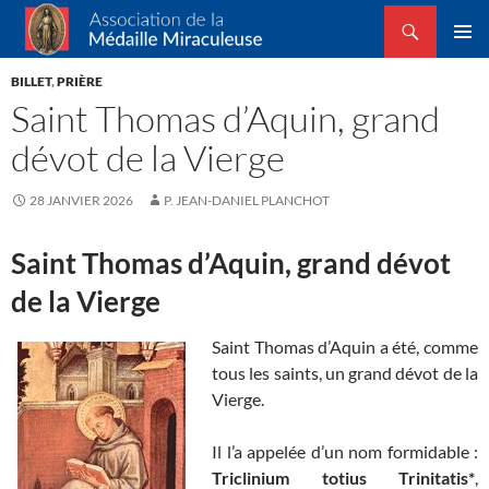
Recherche
Association de la Médaille Miraculeuse
ALLER
MENU
AU
BILLET
,
PRIÈRE
PRINCI
CONTENU
Saint Thomas d’Aquin, grand
dévot de la Vierge
28 JANVIER 2026
P. JEAN-DANIEL PLANCHOT
Saint Thomas d’Aquin, grand dévot
de la Vierge
Saint Thomas d’Aquin a été, comme
tous les saints, un grand dévot de la
Vierge.
Il l’a appelée d’un nom formidable :
Triclinium totius Trinitatis*
,