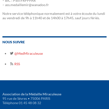
– BIC : PSSTFRPPPAR
– ass.medaillemir@wanadoo.fr
Notre service téléphonique normalement est à votre écoute du lundi
au vendredi de 9h à 11h40 et de 14h00 à 17h45, sauf jours fériés.
NOUS SUIVRE
@MedMiraculeuse
RSS
Association de la Médaille Miraculeuse
95 rue de Sèvres • 75006 PARIS
Téléphone 01 45 48 08 32