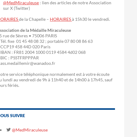
@MedMiraculeuse
: lien des articles de notre Association
sur X (Twitter)
ORAIRES
de la Chapelle –
HORAIRES
à 15h30 le vendredi.
ssociation de la Médaille Miraculeuse
5 rue de Sèvres • 75006 PARIS
 Tél. fixe 01 45 48 08 32 ; portable 07 80 08 86 63
 CCP19 458 44D 020 Paris
 IBAN : FR81 2004 1000 0119 4584 4d02 068
 BIC : PSSTFRPPPAR
 ass.medaillemir@wanadoo.fr
otre service téléphonique normalement est à votre écoute
u lundi au vendredi de 9h à 11h40 et de 14h00 à 17h45, sauf
ours fériés.
OUS SUIVRE
@MedMiraculeuse