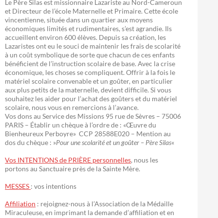
Le Père Silas est missionnaire Lazariste au Nord-Cameroun
et Directeur de l’école Maternelle et Primaire. Cette école
vincentienne, située dans un quartier aux moyens
économiques limités et rudimentaires, s’est agrandie. Ils
accueillent environ 600 élèves. Depuis sa création, les
Lazaristes ont eu le souci de maintenir les frais de scolarité
à un coût symbolique de sorte que chacun de ces enfants
bénéficient de l’instruction scolaire de base. Avec la crise
économique, les choses se compliquent. Offrir à la fois le
matériel scolaire convenable et un goûter, en particulier
aux plus petits de la maternelle, devient difficile. Si vous
souhaitez les aider pour l’achat des goûters et du matériel
scolaire, nous vous en remercions à l’avance.
Vos dons au Service des Missions 95 rue de Sèvres – 75006
PARIS – Établir un chèque à l’ordre de : «Œuvre du
Bienheureux Perboyre» CCP 28588E020 – Mention au
dos du chèque : »
Pour une scolarité et un goûter – Père Silas
«
Vos INTENTIONS de PRIÈRE personnelles
, nous les
portons au Sanctuaire près de la Sainte Mère.
MESSES
: vos intentions
Affiliation
: rejoignez-nous à l’Association de la Médaille
Miraculeuse, en imprimant la demande d’affiliation et en