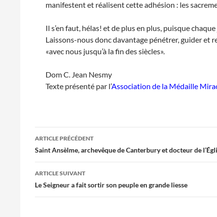
manifestent et réalisent cette adhésion : les sacremen
Il s’en faut, hélas! et de plus en plus, puisque chaq
Laissons-nous donc davantage pénétrer, guider et r
«avec nous jusqu’à la fin des siècles».
Dom C. Jean Nesmy
Texte présenté par l’
Association de la Médaille Mira
Navigation
ARTICLE PRÉCÉDENT
des
Saint Ansèlme, archevêque de Canterbury et docteur de l’Égl
articles
ARTICLE SUIVANT
Le Seigneur a fait sortir son peuple en grande liesse