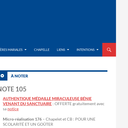
ALLER AU CON
IÈRES MARIALES
CHAPELLE
LIENS
INTENTIONS
À NOTER
NOTE 105
AUTHENTIQUE MÉDAILLE MIRACULEUSE BÉNIE
VENANT DU SANCTUAIRE
: OFFERTE gratuitement avec
sa
notice
Micro-réalisation 176
– Chapelet et CB : POUR UNE
SCOLARITÉ ET UN GOÛTER