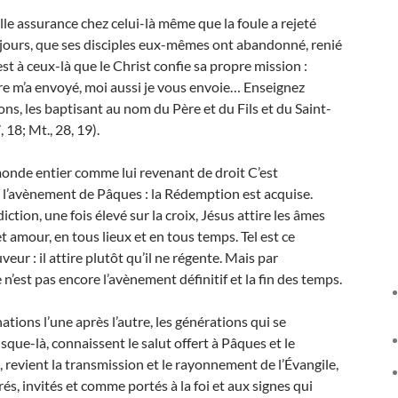
lle assurance chez celui-là même que la foule a rejeté
e jours, que ses disciples eux-mêmes ont abandonné, renié
’est à ceux-là que le Christ confie sa propre mission :
e m’a envoyé, moi aussi je vous envoie… Enseignez
ons, les baptisant au nom du Père et du Fils et du Saint-
7, 18; Mt., 28, 19).
monde entier comme lui revenant de droit C’est
 l’avènement de Pâques : la Rédemption est acquise.
iction, une fois élevé sur la croix, Jésus attire les âmes
t amour, en tous lieux et en tous temps. Tel est ce
eur : il attire plutôt qu’il ne régente. Mais par
n’est pas encore l’avènement définitif et la fin des temps.
 nations l’une après l’autre, les générations qui se
que-là, connaissent le salut offert à Pâques et le
é, revient la transmission et le rayonnement de l’Évangile,
és, invités et comme portés à la foi et aux signes qui