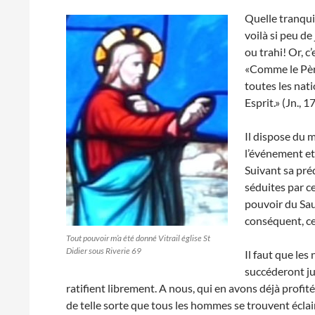
Quelle tranqui
voilà si peu d
ou trahi! Or, c
«Comme le Pèr
toutes les nati
Esprit.» (Jn., 1
Il dispose du 
l’événement et
Suivant sa préd
séduites par ce
pouvoir du Sauv
conséquent, ce 
Tout pouvoir m’a été donné Vitrail église St
Didier sous Riverie 69
Il faut que les
succéderont jus
ratifient librement. A nous, qui en avons déjà profit
de telle sorte que tous les hommes se trouvent éclair