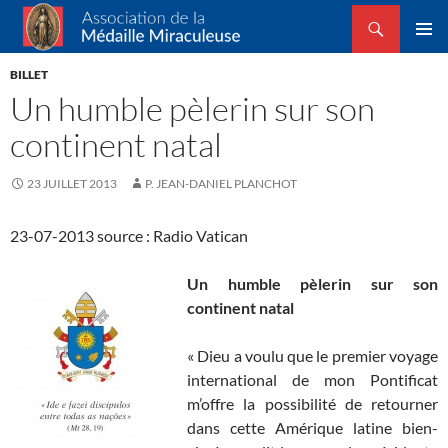
Recherche
Association de la Médaille Miraculeuse
ALLER
MENU
AU
BILLET
PRINCI
CONTENU
Un humble pèlerin sur son
continent natal
23 JUILLET 2013
P. JEAN-DANIEL PLANCHOT
23-07-2013 source : Radio Vatican
Un humble pèlerin sur son
continent natal
« Dieu a voulu que le premier voyage
international de mon Pontificat
m’offre la possibilité de retourner
dans cette Amérique latine bien-