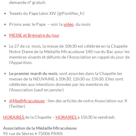
demande n° gratuit.
Tweets du Pape Léon XIV (@Pontifex_fr)
Prions avec le Pape – voir la
vidéo
du mois
MESSE et Bréviaire du jour
Le 27 de ce mois, la messe de 10h30 est célébrée en la Chapelle
Notre-Dame de la Médaille Miraculeuse 140 rue du Bac pour les
membres vivants et défunts de l’Association en rappel du jour de
l’Apparition.
Le premier mardi du mois
, sont assurées dans la Chapelle les
messes de la NEUVAINE à 10h30, 12h30 ou 15h30. Elles sont
célébrées aux intentions données par les membres de
l’Association (sauf en janvier)
@MedMiraculeuse
: lien des articles de notre Association sur X
(Twitter)
HORAIRES
de la Chapelle –
HORAIRES
à 15h30 le vendredi.
Association de la Médaille Miraculeuse
95 rue de Sèvres • 75006 PARIS