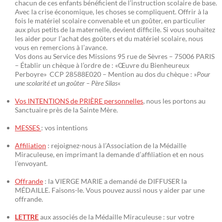
chacun de ces enfants bénéficient de l’instruction scolaire de base.
Avec la crise économique, les choses se compliquent. Offrir à la
fois le matériel scolaire convenable et un goûter, en particulier
aux plus petits de la maternelle, devient difficile. Si vous souhaitez
les aider pour l’achat des goûters et du matériel scolaire, nous
vous en remercions à l’avance.
Vos dons au Service des Missions 95 rue de Sèvres – 75006 PARIS
– Établir un chèque à l’ordre de : «Œuvre du Bienheureux
Perboyre» CCP 28588E020 – Mention au dos du chèque : »
Pour
une scolarité et un goûter – Père Silas
«
Vos INTENTIONS de PRIÈRE personnelles
, nous les portons au
Sanctuaire près de la Sainte Mère.
MESSES
: vos intentions
Affiliation
: rejoignez-nous à l’Association de la Médaille
Miraculeuse, en imprimant la demande d’affiliation et en nous
l’envoyant.
Offrande
: la VIERGE MARIE a demandé de DIFFUSER la
MÉDAILLE. Faisons-le. Vous pouvez aussi nous y aider par une
offrande.
LETTRE
aux associés de la Médaille Miraculeuse : sur votre