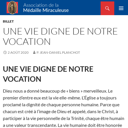
Recherche
Association de la Médaille Miraculeuse
ALLER
MENU
AU
BILLET
PRINCI
CONTENU
UNE VIE DIGNE DE NOTRE
VOCATION
2 AOÛT 2020
P. JEAN-DANIEL PLANCHOT
UNE VIE DIGNE DE NOTRE
VOCATION
Dieu nous a donné beaucoup de « biens » merveilleux. Le
premier d’entre eux est la vie elle-même. L’Église a toujours
proclamé la dignité de chaque personne humaine. Parce que
chacun est créé à l’image de Dieu et appelé, dans le Christ, à
participer à la vie personnelle de la Trinité, chaque être humain
a une valeur transcendante. La vie humaine doit être honorée