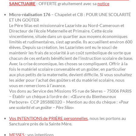
SANCTUAIRE
: OFFERTE gratuitement avec sa
notice
Micro-réalisation 176
– Chapelet et CB : POUR UNE SCOLARITÉ
ET UN GOÛTER
Le Père Silas est missionnaire Lazariste au Nord-Cameroun et
Directeur de l’école Maternelle et Primaire. Cette école
vincentienne, située dans un quartier aux moyens économiques
limités et rudimentaires, s’est agrandie. Ils accueillent environ 600
élèves. Depuis sa création, les Lazaristes ont eu le souci de
maintenir les frais de scolarité à un coût symbolique de sorte que
chacun de ces enfants bénéficient de l’instruction scolaire de base.
Avec la crise économique, les choses se compliquent. Offrir à la
fois le matériel scolaire convenable et un goûter, en particulier
aux plus petits de la maternelle, devient difficile. Si vous souhaitez
les aider pour l’achat des goûters et du matériel scolaire, nous
vous en remercions à l’avance.
Vos dons au Service des Missions 95 rue de Sèvres – 75006 PARIS
– Établir un chèque à l’ordre de : «Œuvre du Bienheureux
Perboyre» CCP 28588E020 – Mention au dos du chèque : »
Pour
une scolarité et un goûter – Père Silas
«
Vos INTENTIONS de PRIÈRE personnelles
, nous les portons au
Sanctuaire près de la Sainte Mère.
MESSES
: vos intentions