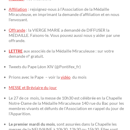
Affiliation
: rejoignez-nous à l’Association de la Médaille
Miraculeuse, en imprimant la demande d’affiliation et en nous
l’envoyant.
Offrande
: la VIERGE MARIE a demandé de DIFFUSER la
MÉDAILLE. Faisons-le. Vous pouvez aussi nous y aider par une
offrande.
LETTRE
aux associés de la Médaille Miraculeuse : sur votre
demande n° gratuit.
Tweets du Pape Léon XIV (@Pontifex_fr)
Prions avec le Pape – voir la
vidéo
du mois
MESSE et Bréviaire du jour
Le 27 de ce mois, la messe de 10h30 est célébrée en la Chapelle
Notre-Dame de la Médaille Miraculeuse 140 rue du Bac pour les
membres vivants et défunts de l’Association en rappel du jour de
l’Apparition.
Le premier mardi du mois
, sont assurées dans la Chapelle les
messes de la NEUVAINE à 10h30, 12h30 ou 15h30. Elles sont