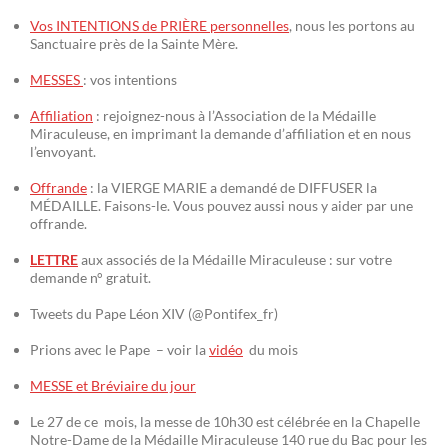
Vos INTENTIONS de PRIÈRE personnelles
, nous les portons au
Sanctuaire près de la Sainte Mère.
MESSES
: vos intentions
Affiliation
: rejoignez-nous à l’Association de la Médaille
Miraculeuse, en imprimant la demande d’affiliation et en nous
l’envoyant.
Offrande
: la VIERGE MARIE a demandé de DIFFUSER la
MÉDAILLE. Faisons-le. Vous pouvez aussi nous y aider par une
offrande.
LETTRE
aux associés de la Médaille Miraculeuse : sur votre
demande n° gratuit.
Tweets du Pape Léon XIV (@Pontifex_fr)
Prions avec le Pape – voir la
vidéo
du mois
MESSE et Bréviaire du jour
Le 27 de ce mois, la messe de 10h30 est célébrée en la Chapelle
Notre-Dame de la Médaille Miraculeuse 140 rue du Bac pour les