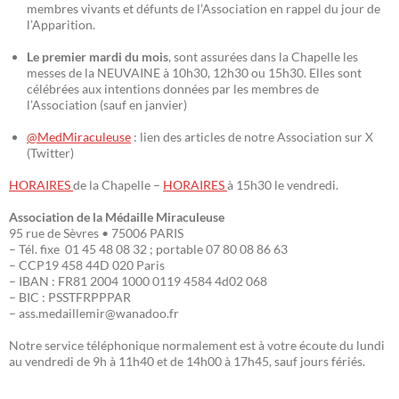
membres vivants et défunts de l’Association en rappel du jour de
l’Apparition.
Le premier mardi du mois
, sont assurées dans la Chapelle les
messes de la NEUVAINE à 10h30, 12h30 ou 15h30. Elles sont
célébrées aux intentions données par les membres de
l’Association (sauf en janvier)
@MedMiraculeuse
: lien des articles de notre Association sur X
(Twitter)
HORAIRES
de la Chapelle –
HORAIRES
à 15h30 le vendredi.
Association de la Médaille Miraculeuse
95 rue de Sèvres • 75006 PARIS
– Tél. fixe 01 45 48 08 32 ; portable 07 80 08 86 63
– CCP19 458 44D 020 Paris
– IBAN : FR81 2004 1000 0119 4584 4d02 068
– BIC : PSSTFRPPPAR
– ass.medaillemir@wanadoo.fr
Notre service téléphonique normalement est à votre écoute du lundi
au vendredi de 9h à 11h40 et de 14h00 à 17h45, sauf jours fériés.