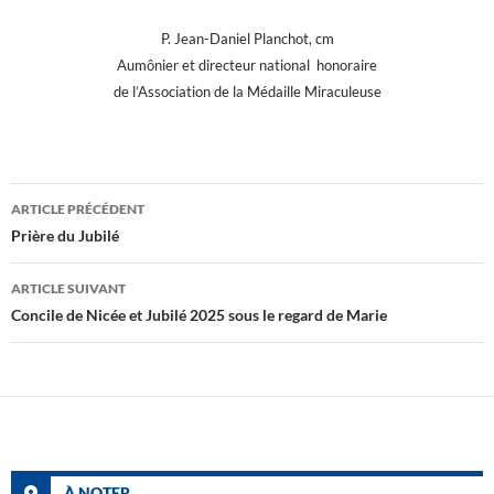
P. Jean-Daniel Planchot, cm
Aumônier et directeur national honoraire
de l’Association de la Médaille Miraculeuse
Navigation
ARTICLE PRÉCÉDENT
des
Prière du Jubilé
articles
ARTICLE SUIVANT
Concile de Nicée et Jubilé 2025 sous le regard de Marie
À NOTER