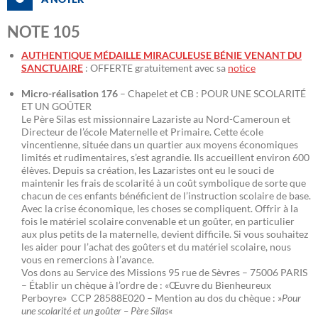
NOTE 105
AUTHENTIQUE MÉDAILLE MIRACULEUSE BÉNIE VENANT DU
SANCTUAIRE
: OFFERTE gratuitement avec sa
notice
Micro-réalisation 176
– Chapelet et CB : POUR UNE SCOLARITÉ
ET UN GOÛTER
Le Père Silas est missionnaire Lazariste au Nord-Cameroun et
Directeur de l’école Maternelle et Primaire. Cette école
vincentienne, située dans un quartier aux moyens économiques
limités et rudimentaires, s’est agrandie. Ils accueillent environ 600
élèves. Depuis sa création, les Lazaristes ont eu le souci de
maintenir les frais de scolarité à un coût symbolique de sorte que
chacun de ces enfants bénéficient de l’instruction scolaire de base.
Avec la crise économique, les choses se compliquent. Offrir à la
fois le matériel scolaire convenable et un goûter, en particulier
aux plus petits de la maternelle, devient difficile. Si vous souhaitez
les aider pour l’achat des goûters et du matériel scolaire, nous
vous en remercions à l’avance.
Vos dons au Service des Missions 95 rue de Sèvres – 75006 PARIS
– Établir un chèque à l’ordre de : «Œuvre du Bienheureux
Perboyre» CCP 28588E020 – Mention au dos du chèque : »
Pour
une scolarité et un goûter – Père Silas
«