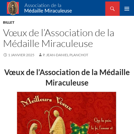
Recherche
Association de la Médaille Miraculeuse
ALLER
MENU
AU
BILLET
PRINCI
CONTENU
Vœux de l’Association de la
Médaille Miraculeuse
1 JANVIER 2025
P. JEAN-DANIEL PLANCHOT
Vœux de l’Association de la Médaille
Miraculeuse