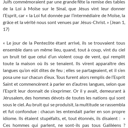
Juifs commémoraient par une grande fête la remise des tables
de la Loi à Moïse sur le Sinaï, que Jésus vint leur donner
l’Esprit, car « la Loi fut donnée par l’intermédiaire de Moïse, la
grâce et la vérité nous sont venues par Jésus-Christ. » (Jean 1,
17)
« Le jour de la Pentecôte étant arrivé, ils se trouvaient tous
ensemble dans un même lieu, quand, tout à coup, vint du ciel
un bruit tel que celui d’un violent coup de vent, qui remplit
toute la maison où ils se tenaient. Ils virent apparaître des
langues qu’on eût dites de feu ; elles se partageaient, et il s’en
posa une sur chacun d’eux. Tous furent alors remplis de l’Esprit
Saint et commencèrent à parler en d’autres langues, selon que
l’Esprit leur donnait de s’exprimer. Or il y avait, demeurant à
Jérusalem, des hommes dévots de toutes les nations qui sont
sous le ciel. Au bruit qui se produisit, la multitude se rassembla
et fut confondue : chacun les entendait parler en son propre
idiome. Ils étaient stupéfaits, et, tout étonnés, ils disaient : »
Ces hommes qui parlent, ne sont-ils pas tous Galiléens ?