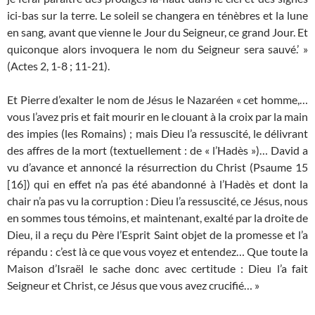
ici-bas sur la terre. Le soleil se changera en ténèbres et la lune
en sang, avant que vienne le Jour du Seigneur, ce grand Jour. Et
quiconque alors invoquera le nom du Seigneur sera sauvé.’ »
(Actes 2, 1-8 ; 11-21).
Et Pierre d’exalter le nom de Jésus le Nazaréen « cet homme,…
vous l’avez pris et fait mourir en le clouant à la croix par la main
des impies (les Romains) ; mais Dieu l’a ressuscité, le délivrant
des affres de la mort (textuellement : de « l’Hadès »)… David a
vu d’avance et annoncé la résurrection du Christ (Psaume 15
[16]) qui en effet n’a pas été abandonné à l’Hadès et dont la
chair n’a pas vu la corruption : Dieu l’a ressuscité, ce Jésus, nous
en sommes tous témoins, et maintenant, exalté par la droite de
Dieu, il a reçu du Père l’Esprit Saint objet de la promesse et l’a
répandu : c’est là ce que vous voyez et entendez… Que toute la
Maison d’Israël le sache donc avec certitude : Dieu l’a fait
Seigneur et Christ, ce Jésus que vous avez crucifié… »