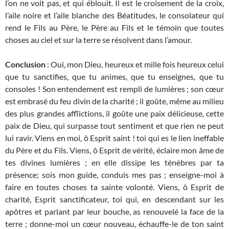
l’on ne voit pas, et qui éblouit. Il est le croisement de la croix,
l’aile noire et l’aile blanche des Béatitudes, le consolateur qui
rend le Fils au Père, le Père au Fils et le témoin que toutes
choses au ciel et sur la terre se résolvent dans l’amour.
Conclusion
: Oui, mon Dieu, heureux et mille fois heureux celui
que tu sanctifies, que tu animes, que tu enseignes, que tu
consoles ! Son entendement est rempli de lumières ; son cœur
est embrasé du feu divin de la charité ; il goûte, même au milieu
des plus grandes afflictions, il goûte une paix délicieuse, cette
paix de Dieu, qui surpasse tout sentiment et que rien ne peut
lui ravir. Viens en moi, ô Esprit saint ! toi qui es le lien ineffable
du Père et du Fils. Viens, ô Esprit de vérité, éclaire mon âme de
tes divines lumières ; en elle dissipe les ténèbres par ta
présence; sois mon guide, conduis mes pas ; enseigne-moi à
faire en toutes choses ta sainte volonté. Viens, ô Esprit de
charité, Esprit sanctificateur, toi qui, en descendant sur les
apôtres et parlant par leur bouche, as renouvelé la face de la
terre ; donne-moi un cœur nouveau, échauffe-le de ton saint