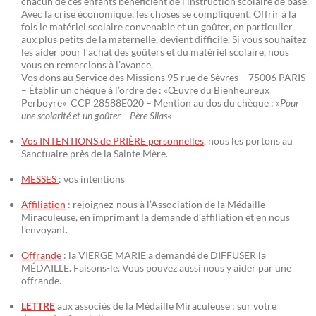
chacun de ces enfants bénéficient de l’instruction scolaire de base.
Avec la crise économique, les choses se compliquent. Offrir à la
fois le matériel scolaire convenable et un goûter, en particulier
aux plus petits de la maternelle, devient difficile. Si vous souhaitez
les aider pour l’achat des goûters et du matériel scolaire, nous
vous en remercions à l’avance.
Vos dons au Service des Missions 95 rue de Sèvres – 75006 PARIS
– Établir un chèque à l’ordre de : «Œuvre du Bienheureux
Perboyre» CCP 28588E020 – Mention au dos du chèque : »
Pour
une scolarité et un goûter – Père Silas
«
Vos INTENTIONS de PRIÈRE personnelles
, nous les portons au
Sanctuaire près de la Sainte Mère.
MESSES
: vos intentions
Affiliation
: rejoignez-nous à l’Association de la Médaille
Miraculeuse, en imprimant la demande d’affiliation et en nous
l’envoyant.
Offrande
: la VIERGE MARIE a demandé de DIFFUSER la
MÉDAILLE. Faisons-le. Vous pouvez aussi nous y aider par une
offrande.
LETTRE
aux associés de la Médaille Miraculeuse : sur votre