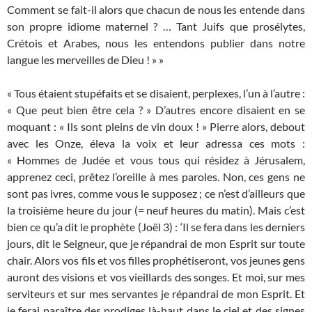
Comment se fait-il alors que chacun de nous les entende dans
son propre idiome maternel ? … Tant Juifs que prosélytes,
Crétois et Arabes, nous les entendons publier dans notre
langue les merveilles de Dieu ! » »
« Tous étaient stupéfaits et se disaient, perplexes, l’un à l’autre :
« Que peut bien être cela ? » D’autres encore disaient en se
moquant : « Ils sont pleins de vin doux ! » Pierre alors, debout
avec les Onze, éleva la voix et leur adressa ces mots :
« Hommes de Judée et vous tous qui résidez à Jérusalem,
apprenez ceci, prêtez l’oreille à mes paroles. Non, ces gens ne
sont pas ivres, comme vous le supposez ; ce n’est d’ailleurs que
la troisième heure du jour (= neuf heures du matin). Mais c’est
bien ce qu’a dit le prophète (Joël 3) : ‘Il se fera dans les derniers
jours, dit le Seigneur, que je répandrai de mon Esprit sur toute
chair. Alors vos fils et vos filles prophétiseront, vos jeunes gens
auront des visions et vos vieillards des songes. Et moi, sur mes
serviteurs et sur mes servantes je répandrai de mon Esprit. Et
je ferai paraître des prodiges là-haut dans le ciel et des signes