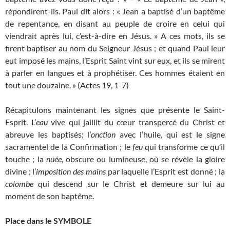
répondirent-ils. Paul dit alors : « Jean a baptisé d’un baptême
de repentance, en disant au peuple de croire en celui qui
viendrait après lui, c’est-à-dire en Jésus. » A ces mots, ils se
firent baptiser au nom du Seigneur Jésus ; et quand Paul leur
eut imposé les mains, l’Esprit Saint vint sur eux, et ils se mirent
à parler en langues et à prophétiser. Ces hommes étaient en
tout une douzaine. » (Actes 19, 1-7)
Récapitulons maintenant les signes que présente le Saint-
Esprit. L’
eau
vive qui jaillit du cœur transpercé du Christ et
abreuve les baptisés; l’
onction
avec l’huile, qui est le signe
sacramentel de la Confirmation ; le
feu
qui transforme ce qu’il
touche ; la
nuée
, obscure ou lumineuse, où se révèle la gloire
divine ; l’
imposition des mains
par laquelle l’Esprit est donné ; la
colombe
qui descend sur le Christ et demeure sur lui au
moment de son baptême.
Place dans le SYMBOLE