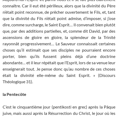
connaître. Car il eut été périlleux, alors que la divinité du Père
n’était point reconnue, de prêcher ouvertement le Fils, et, tant
que la divinité du Fils n’était point admise, d’imposer, si j’ose
dire, comme surcharge, le Saint Esprit… Il convenait bien plutôt
que, par des additions partielles, et, comme dit David, par des
ascensions de gloire en gloire, la splendeur de la Trinité
rayonnât progressivement… Le Sauveur connaissait certaines
choses qu’il estimait que ses disciples ne pourraient encore
porter, bien qu’ils fussent pleins déjà d’une doctrine
abondante… et il leur répétait que l’Esprit, lors de sa venue leur
enseignerait tout. Je pense donc qu’au nombre de ces choses
était la divinité elle-même du Saint Esprit. » (Discours
Théologique 31).
la Pentecôte
C’est le cinquantième jour (pentikosti en grec) après la Pâque
juive, mais aussi après la Résurrection du Christ, le jour où les