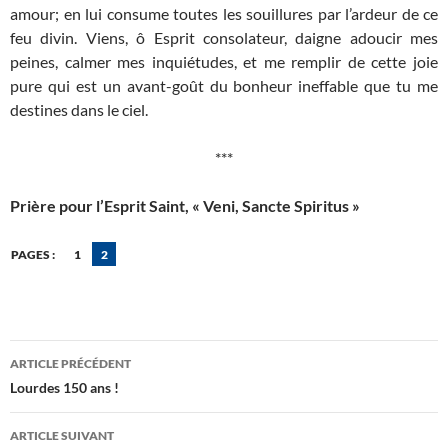
amour; en lui consume toutes les souillures par l’ardeur de ce
feu divin. Viens, ô Esprit consolateur, daigne adoucir mes
peines, calmer mes inquiétudes, et me remplir de cette joie
pure qui est un avant-goût du bonheur ineffable que tu me
destines dans le ciel.
***
Prière pour l’Esprit Saint, « Veni, Sancte Spiritus »
PAGES :
1
2
Navigation
ARTICLE PRÉCÉDENT
des
Lourdes 150 ans !
articles
ARTICLE SUIVANT