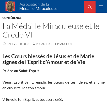
Recherche
Association de la Médaille Miraculeuse
ALLER
MENU
AU
CONFÉRENCE
PRINCI
CONTENU
La Médaille Miraculeuse et le
Credo VI
27 FÉVRIER 2008
P. JEAN-DANIEL PLANCHOT
Les Cœurs blessés de Jésus et de Marie,
signes de l’Esprit d’Amour et de Vie
Prière au Saint-Esprit
Viens, Esprit Saint, remplis les cœurs de tes fidèles, et allume
en eux le feu de ton amour.
V. Envoie ton Esprit, et tout sera créé.