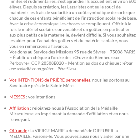
limités et rudimentaires, s’est agrandie. Ils accueillent environ 600
élèves. Depuis sa création, les Lazaristes ont eu le souci de
maintenir les frais de scolarité à un coût symbolique de sorte que
chacun de ces enfants bénéficient de l’instruction scolaire de base.
Avec la crise économique, les choses se compliquent. Offrir à la
fois le matériel scolaire convenable et un goûter, en particulier
aux plus petits de la maternelle, devient difficile. Si vous souhaitez
les aider pour l’achat des goûters et du matériel scolaire, nous
vous en remercions à l’avance.
Vos dons au Service des Missions 95 rue de Sèvres – 75006 PARIS
– Établir un chèque à l’ordre de : «Œuvre du Bienheureux
Perboyre» CCP 28588E020 – Mention au dos du chèque : »
Pour
une scolarité et un goûter – Père Silas
«
Vos INTENTIONS de PRIÈRE personnelles
, nous les portons au
Sanctuaire près de la Sainte Mère.
MESSES
: vos intentions
Affiliation
: rejoignez-nous à l’Association de la Médaille
Miraculeuse, en imprimant la demande d’affiliation et en nous
l’envoyant.
Offrande
: la VIERGE MARIE a demandé de DIFFUSER la
MÉDAILLE. Faisons-le. Vous pouvez aussi nous y aider par une