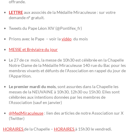
offrande.
LETTRE
aux associés de la Médaille Miraculeuse : sur votre
demande n° gratuit.
Tweets du Pape Léon XIV (@Pontifex_fr)
Prions avec le Pape – voir la
vidéo
du mois
MESSE et Bréviaire du jour
Le 27 de ce mois, la messe de 10h30 est célébrée en la Chapelle
Notre-Dame de la Médaille Miraculeuse 140 rue du Bac pour les
membres vivants et défunts de l’Association en rappel du jour de
l’Apparition.
Le premier mardi du mois
, sont assurées dans la Chapelle les
messes de la NEUVAINE à 10h30, 12h30 ou 15h30. Elles sont
célébrées aux intentions données par les membres de
l’Association (sauf en janvier)
@MedMiraculeuse
: lien des articles de notre Association sur X
(Twitter)
HORAIRES
de la Chapelle –
HORAIRES
à 15h30 le vendredi.