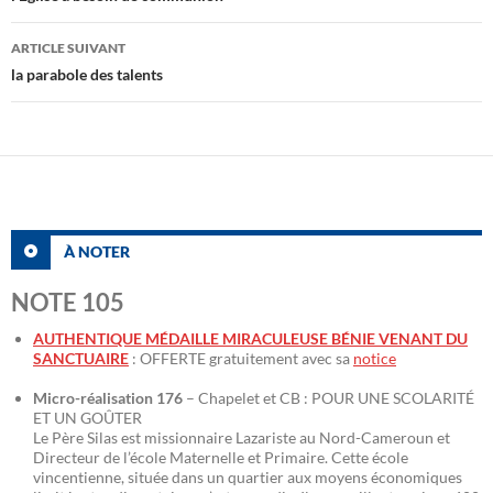
articles
ARTICLE SUIVANT
la parabole des talents
À NOTER
NOTE 105
AUTHENTIQUE MÉDAILLE MIRACULEUSE BÉNIE VENANT DU
SANCTUAIRE
: OFFERTE gratuitement avec sa
notice
Micro-réalisation 176
– Chapelet et CB : POUR UNE SCOLARITÉ
ET UN GOÛTER
Le Père Silas est missionnaire Lazariste au Nord-Cameroun et
Directeur de l’école Maternelle et Primaire. Cette école
vincentienne, située dans un quartier aux moyens économiques