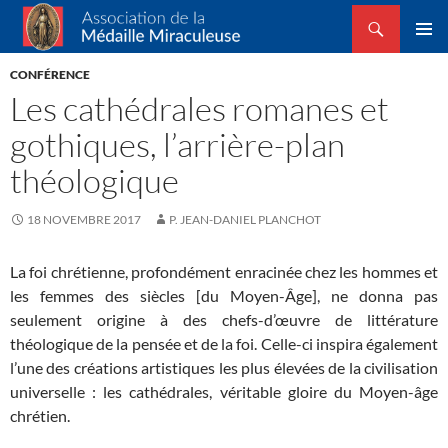
Recherche
Association de la Médaille Miraculeuse
ALLER
MENU
AU
CONFÉRENCE
PRINCI
CONTENU
Les cathédrales romanes et
gothiques, l’arrière-plan
théologique
18 NOVEMBRE 2017
P. JEAN-DANIEL PLANCHOT
La foi chrétienne, profondément enracinée chez les hommes et
les femmes des siècles [du Moyen-Âge], ne donna pas
seulement origine à des chefs-d’œuvre de littérature
théologique de la pensée et de la foi. Celle-ci inspira également
l’une des créations artistiques les plus élevées de la civilisation
universelle : les cathédrales, véritable gloire du Moyen-âge
chrétien.