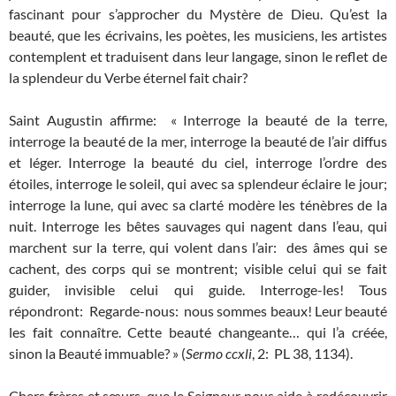
fascinant pour s’approcher du Mystère de Dieu. Qu’est la
beauté, que les écrivains, les poètes, les musiciens, les artistes
contemplent et traduisent dans leur langage, sinon le reflet de
la splendeur du Verbe éternel fait chair?
Saint Augustin affirme: « Interroge la beauté de la terre,
interroge la beauté de la mer, interroge la beauté de l’air diffus
et léger. Interroge la beauté du ciel, interroge l’ordre des
étoiles, interroge le soleil, qui avec sa splendeur éclaire le jour;
interroge la lune, qui avec sa clarté modère les ténèbres de la
nuit. Interroge les bêtes sauvages qui nagent dans l’eau, qui
marchent sur la terre, qui volent dans l’air: des âmes qui se
cachent, des corps qui se montrent; visible celui qui se fait
guider, invisible celui qui guide. Interroge-les! Tous
répondront: Regarde-nous: nous sommes beaux! Leur beauté
les fait connaître. Cette beauté changeante… qui l’a créée,
sinon la Beauté immuable? » (
Sermo ccxli
, 2: PL 38, 1134).
Chers frères et sœurs, que le Seigneur nous aide à redécouvrir