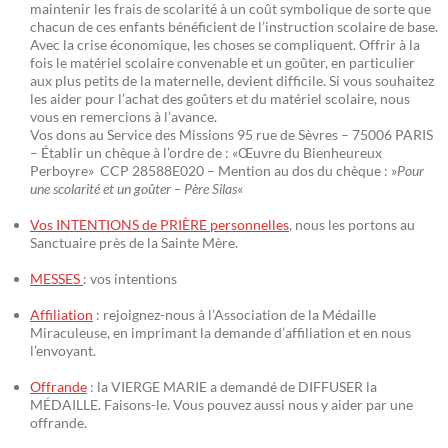
maintenir les frais de scolarité à un coût symbolique de sorte que
chacun de ces enfants bénéficient de l’instruction scolaire de base.
Avec la crise économique, les choses se compliquent. Offrir à la
fois le matériel scolaire convenable et un goûter, en particulier
aux plus petits de la maternelle, devient difficile. Si vous souhaitez
les aider pour l’achat des goûters et du matériel scolaire, nous
vous en remercions à l’avance.
Vos dons au Service des Missions 95 rue de Sèvres – 75006 PARIS
– Établir un chèque à l’ordre de : «Œuvre du Bienheureux
Perboyre» CCP 28588E020 – Mention au dos du chèque : »
Pour
une scolarité et un goûter – Père Silas
«
Vos INTENTIONS de PRIÈRE personnelles
, nous les portons au
Sanctuaire près de la Sainte Mère.
MESSES
: vos intentions
Affiliation
: rejoignez-nous à l’Association de la Médaille
Miraculeuse, en imprimant la demande d’affiliation et en nous
l’envoyant.
Offrande
: la VIERGE MARIE a demandé de DIFFUSER la
MÉDAILLE. Faisons-le. Vous pouvez aussi nous y aider par une
offrande.