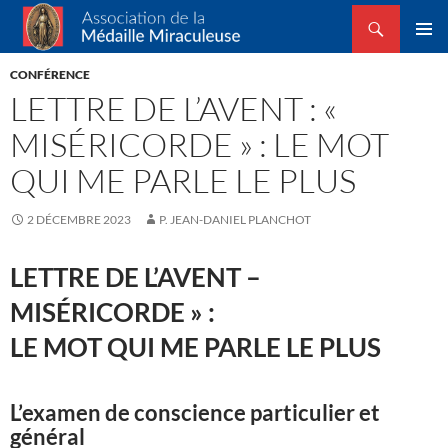
Recherche
Association de la Médaille Miraculeuse
ALLER
MENU
AU
CONFÉRENCE
PRINCI
CONTENU
LETTRE DE L’AVENT : «
MISÉRICORDE » : LE MOT
QUI ME PARLE LE PLUS
2 DÉCEMBRE 2023
P. JEAN-DANIEL PLANCHOT
LETTRE DE L’AVENT –
MISÉRICORDE » :
LE MOT QUI ME PARLE LE PLUS
L’examen de conscience particulier et
général