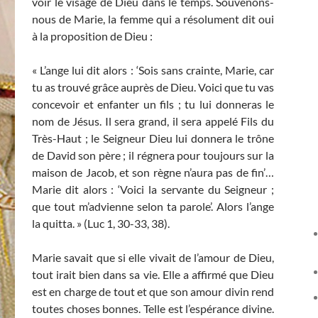
voir le visage de Dieu dans le temps. Souvenons-
nous de Marie, la femme qui a résolument dit oui
à la proposition de Dieu :
« L’ange lui dit alors : ‘Sois sans crainte, Marie, car
tu as trouvé grâce auprès de Dieu. Voici que tu vas
concevoir et enfanter un fils ; tu lui donneras le
nom de Jésus. Il sera grand, il sera appelé Fils du
Très-Haut ; le Seigneur Dieu lui donnera le trône
de David son père ; il régnera pour toujours sur la
maison de Jacob, et son règne n’aura pas de fin’…
Marie dit alors : ‘Voici la servante du Seigneur ;
que tout m’advienne selon ta parole’. Alors l’ange
la quitta. » (Luc 1, 30-33, 38).
Marie savait que si elle vivait de l’amour de Dieu,
tout irait bien dans sa vie. Elle a affirmé que Dieu
est en charge de tout et que son amour divin rend
toutes choses bonnes. Telle est l’espérance divine.