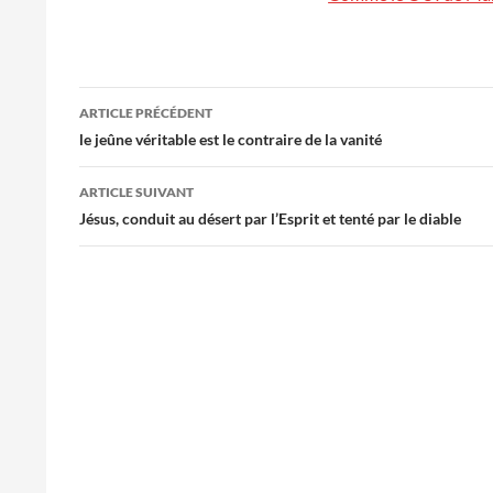
Navigation
ARTICLE PRÉCÉDENT
des
le jeûne véritable est le contraire de la vanité
articles
ARTICLE SUIVANT
Jésus, conduit au désert par l’Esprit et tenté par le diable