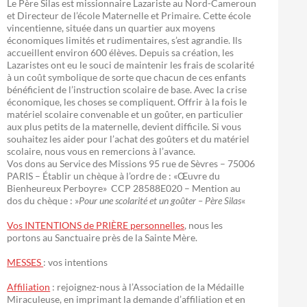
Le Père Silas est missionnaire Lazariste au Nord-Cameroun
et Directeur de l’école Maternelle et Primaire. Cette école
vincentienne, située dans un quartier aux moyens
économiques limités et rudimentaires, s’est agrandie. Ils
accueillent environ 600 élèves. Depuis sa création, les
Lazaristes ont eu le souci de maintenir les frais de scolarité
à un coût symbolique de sorte que chacun de ces enfants
bénéficient de l’instruction scolaire de base. Avec la crise
économique, les choses se compliquent. Offrir à la fois le
matériel scolaire convenable et un goûter, en particulier
aux plus petits de la maternelle, devient difficile. Si vous
souhaitez les aider pour l’achat des goûters et du matériel
scolaire, nous vous en remercions à l’avance.
Vos dons au Service des Missions 95 rue de Sèvres – 75006
PARIS – Établir un chèque à l’ordre de : «Œuvre du
Bienheureux Perboyre» CCP 28588E020 – Mention au
dos du chèque : »
Pour une scolarité et un goûter – Père Silas
«
Vos INTENTIONS de PRIÈRE personnelles
, nous les
portons au Sanctuaire près de la Sainte Mère.
MESSES
: vos intentions
Affiliation
: rejoignez-nous à l’Association de la Médaille
Miraculeuse, en imprimant la demande d’affiliation et en