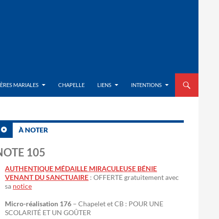
ALLER AU CON
IÈRES MARIALES
CHAPELLE
LIENS
INTENTIONS
À NOTER
NOTE 105
AUTHENTIQUE MÉDAILLE MIRACULEUSE BÉNIE
VENANT DU SANCTUAIRE
: OFFERTE gratuitement avec
sa
notice
Micro-réalisation 176
– Chapelet et CB : POUR UNE
SCOLARITÉ ET UN GOÛTER