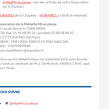
@MedMiraculeuse
: lien des articles de notre Association
sur X (Twitter)
ORAIRES
de la Chapelle –
HORAIRES
à 15h30 le vendredi.
ssociation de la Médaille Miraculeuse
5 rue de Sèvres • 75006 PARIS
 Tél. fixe 01 45 48 08 32 ; portable 07 80 08 86 63
 CCP19 458 44D 020 Paris
 IBAN : FR81 2004 1000 0119 4584 4d02 068
 BIC : PSSTFRPPPAR
 ass.medaillemir@wanadoo.fr
otre service téléphonique normalement est à votre écoute
u lundi au vendredi de 9h à 11h40 et de 14h00 à 17h45, sauf
ours fériés.
OUS SUIVRE
@MedMiraculeuse