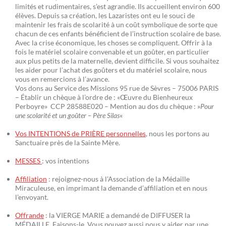
limités et rudimentaires, s’est agrandie. Ils accueillent environ 600
élèves. Depuis sa création, les Lazaristes ont eu le souci de
maintenir les frais de scolarité à un coût symbolique de sorte que
chacun de ces enfants bénéficient de l’instruction scolaire de base.
Avec la crise économique, les choses se compliquent. Offrir à la
fois le matériel scolaire convenable et un goûter, en particulier
aux plus petits de la maternelle, devient difficile. Si vous souhaitez
les aider pour l’achat des goûters et du matériel scolaire, nous
vous en remercions à l’avance.
Vos dons au Service des Missions 95 rue de Sèvres – 75006 PARIS
– Établir un chèque à l’ordre de : «Œuvre du Bienheureux
Perboyre» CCP 28588E020 – Mention au dos du chèque : »
Pour
une scolarité et un goûter – Père Silas
«
Vos INTENTIONS de PRIÈRE personnelles
, nous les portons au
Sanctuaire près de la Sainte Mère.
MESSES
: vos intentions
Affiliation
: rejoignez-nous à l’Association de la Médaille
Miraculeuse, en imprimant la demande d’affiliation et en nous
l’envoyant.
Offrande
: la VIERGE MARIE a demandé de DIFFUSER la
MÉDAILLE. Faisons-le. Vous pouvez aussi nous y aider par une