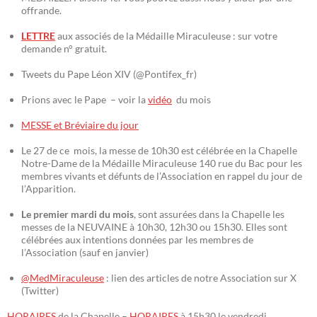
offrande.
LETTRE
aux associés de la Médaille Miraculeuse : sur votre
demande n° gratuit.
Tweets du Pape Léon XIV (@Pontifex_fr)
Prions avec le Pape – voir la
vidéo
du mois
MESSE et Bréviaire du jour
Le 27 de ce mois, la messe de 10h30 est célébrée en la Chapelle
Notre-Dame de la Médaille Miraculeuse 140 rue du Bac pour les
membres vivants et défunts de l’Association en rappel du jour de
l’Apparition.
Le premier mardi du mois
, sont assurées dans la Chapelle les
messes de la NEUVAINE à 10h30, 12h30 ou 15h30. Elles sont
célébrées aux intentions données par les membres de
l’Association (sauf en janvier)
@MedMiraculeuse
: lien des articles de notre Association sur X
(Twitter)
HORAIRES
de la Chapelle –
HORAIRES
à 15h30 le vendredi.