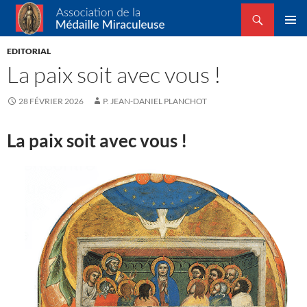
Recherche
Association de la Médaille Miraculeuse
ALLER
MENU
AU
EDITORIAL
PRINCI
CONTENU
La paix soit avec vous !
28 FÉVRIER 2026
P. JEAN-DANIEL PLANCHOT
La paix soit avec vous !