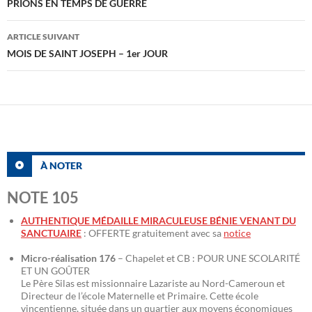
des
PRIONS EN TEMPS DE GUERRE
articles
ARTICLE SUIVANT
MOIS DE SAINT JOSEPH – 1er JOUR
À NOTER
NOTE 105
AUTHENTIQUE MÉDAILLE MIRACULEUSE BÉNIE VENANT DU
SANCTUAIRE
: OFFERTE gratuitement avec sa
notice
Micro-réalisation 176
– Chapelet et CB : POUR UNE SCOLARITÉ
ET UN GOÛTER
Le Père Silas est missionnaire Lazariste au Nord-Cameroun et
Directeur de l’école Maternelle et Primaire. Cette école
vincentienne, située dans un quartier aux moyens économiques