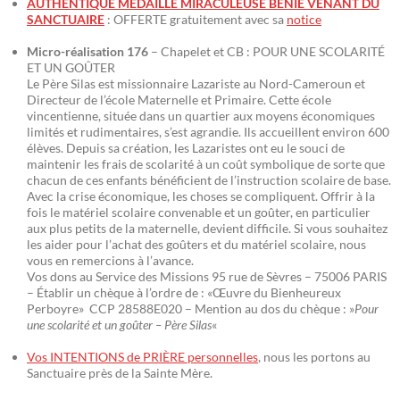
AUTHENTIQUE MÉDAILLE MIRACULEUSE BÉNIE VENANT DU
SANCTUAIRE
: OFFERTE gratuitement avec sa
notice
Micro-réalisation 176
– Chapelet et CB : POUR UNE SCOLARITÉ
ET UN GOÛTER
Le Père Silas est missionnaire Lazariste au Nord-Cameroun et
Directeur de l’école Maternelle et Primaire. Cette école
vincentienne, située dans un quartier aux moyens économiques
limités et rudimentaires, s’est agrandie. Ils accueillent environ 600
élèves. Depuis sa création, les Lazaristes ont eu le souci de
maintenir les frais de scolarité à un coût symbolique de sorte que
chacun de ces enfants bénéficient de l’instruction scolaire de base.
Avec la crise économique, les choses se compliquent. Offrir à la
fois le matériel scolaire convenable et un goûter, en particulier
aux plus petits de la maternelle, devient difficile. Si vous souhaitez
les aider pour l’achat des goûters et du matériel scolaire, nous
vous en remercions à l’avance.
Vos dons au Service des Missions 95 rue de Sèvres – 75006 PARIS
– Établir un chèque à l’ordre de : «Œuvre du Bienheureux
Perboyre» CCP 28588E020 – Mention au dos du chèque : »
Pour
une scolarité et un goûter – Père Silas
«
Vos INTENTIONS de PRIÈRE personnelles
, nous les portons au
Sanctuaire près de la Sainte Mère.