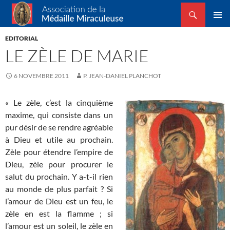
Recherche
Association de la Médaille Miraculeuse
ALLER
MENU
AU
EDITORIAL
PRINCI
CONTENU
LE ZÈLE DE MARIE
6 NOVEMBRE 2011
P. JEAN-DANIEL PLANCHOT
« Le zèle, c’est la cinquième
maxime, qui consiste dans un
pur désir de se rendre agréable
à Dieu et utile au prochain.
Zèle pour étendre l’empire de
Dieu, zèle pour procurer le
salut du prochain. Y a-t-il rien
au monde de plus parfait ? Si
l’amour de Dieu est un feu, le
zèle en est la flamme ; si
l’amour est un soleil, le zèle en