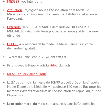
MESSES
: vos intentions
Affiliation
: rejoignez-nous à l’Association de la Médaille
Miraculeuse, en imprimant la demande d’affiliation et en nous
l’envoyant.
Offrande
: la VIERGE MARIE a demandé de DIFFUSER la
MÉDAILLE. Faisons-le. Vous pouvez aussi nous y aider par une
offrande.
LETTRE
aux associés de la Médaille Miraculeuse : sur votre
demande n° gratuit.
Tweets du Pape Léon XIV (@Pontifex_fr)
Prions avec le Pape – voir la
vidéo
du mois
MESSE et Bréviaire du jour
Le 27 de ce mois, la messe de 10h30 est célébrée en la Chapelle
Notre-Dame de la Médaille Miraculeuse 140 rue du Bac pour les
membres vivants et défunts de l’Association en rappel du jour de
l’Apparition.
Le premier mardi du mois
, sont assurées dans la Chapelle les