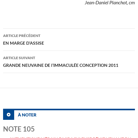
Jean-Daniel Planchot, cm
Navigation
ARTICLE PRÉCÉDENT
des
EN MARGE D’ASSISE
articles
ARTICLE SUIVANT
GRANDE NEUVAINE DE l’IMMACULÉE CONCEPTION 2011
À NOTER
NOTE 105