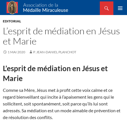
Recherche
Association de la Médaille Miraculeuse
ALLER
MENU
AU
EDITORIAL
PRINCI
CONTENU
L’esprit de médiation en Jésus
et Marie
1 MAI 2020
P. JEAN-DANIEL PLANCHOT
L’esprit de médiation en Jésus et
Marie
Comme sa Mère, Jésus met à profit cette voix calme et ce
regard bienveillant qui incite à l’apaisement les gens qui le
sollicitent, soit spontanément, soit parce qu’ils lui sont
adressés. Sa médiation est un mode aimable de prévention et
de résolution des conflits.