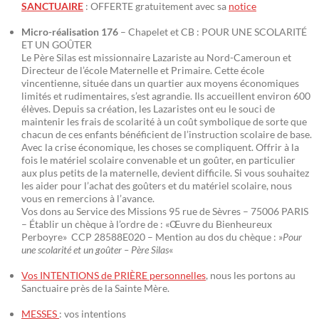
SANCTUAIRE
: OFFERTE gratuitement avec sa
notice
Micro-réalisation 176
– Chapelet et CB : POUR UNE SCOLARITÉ
ET UN GOÛTER
Le Père Silas est missionnaire Lazariste au Nord-Cameroun et
Directeur de l’école Maternelle et Primaire. Cette école
vincentienne, située dans un quartier aux moyens économiques
limités et rudimentaires, s’est agrandie. Ils accueillent environ 600
élèves. Depuis sa création, les Lazaristes ont eu le souci de
maintenir les frais de scolarité à un coût symbolique de sorte que
chacun de ces enfants bénéficient de l’instruction scolaire de base.
Avec la crise économique, les choses se compliquent. Offrir à la
fois le matériel scolaire convenable et un goûter, en particulier
aux plus petits de la maternelle, devient difficile. Si vous souhaitez
les aider pour l’achat des goûters et du matériel scolaire, nous
vous en remercions à l’avance.
Vos dons au Service des Missions 95 rue de Sèvres – 75006 PARIS
– Établir un chèque à l’ordre de : «Œuvre du Bienheureux
Perboyre» CCP 28588E020 – Mention au dos du chèque : »
Pour
une scolarité et un goûter – Père Silas
«
Vos INTENTIONS de PRIÈRE personnelles
, nous les portons au
Sanctuaire près de la Sainte Mère.
MESSES
: vos intentions