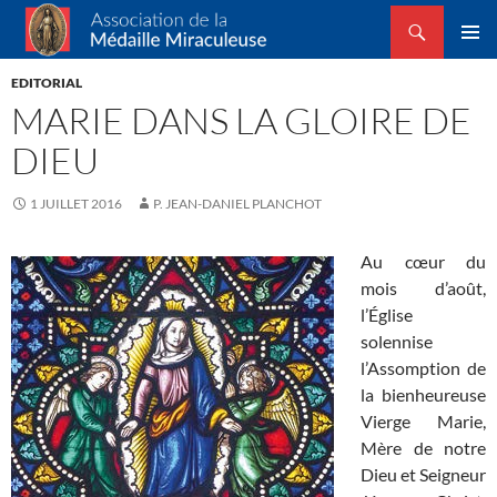
Recherche
Association de la Médaille Miraculeuse
ALLER
MENU
AU
EDITORIAL
PRINCI
CONTENU
MARIE DANS LA GLOIRE DE
DIEU
1 JUILLET 2016
P. JEAN-DANIEL PLANCHOT
Au cœur du
mois d’août,
l’Église
solennise
l’Assomption de
la bienheureuse
Vierge Marie,
Mère de notre
Dieu et Seigneur