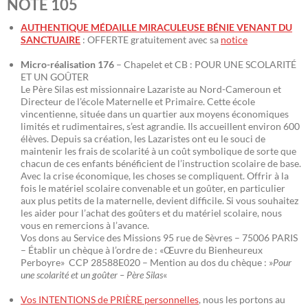
NOTE 105
AUTHENTIQUE MÉDAILLE MIRACULEUSE BÉNIE VENANT DU
SANCTUAIRE
: OFFERTE gratuitement avec sa
notice
Micro-réalisation 176
– Chapelet et CB : POUR UNE SCOLARITÉ
ET UN GOÛTER
Le Père Silas est missionnaire Lazariste au Nord-Cameroun et
Directeur de l’école Maternelle et Primaire. Cette école
vincentienne, située dans un quartier aux moyens économiques
limités et rudimentaires, s’est agrandie. Ils accueillent environ 600
élèves. Depuis sa création, les Lazaristes ont eu le souci de
maintenir les frais de scolarité à un coût symbolique de sorte que
chacun de ces enfants bénéficient de l’instruction scolaire de base.
Avec la crise économique, les choses se compliquent. Offrir à la
fois le matériel scolaire convenable et un goûter, en particulier
aux plus petits de la maternelle, devient difficile. Si vous souhaitez
les aider pour l’achat des goûters et du matériel scolaire, nous
vous en remercions à l’avance.
Vos dons au Service des Missions 95 rue de Sèvres – 75006 PARIS
– Établir un chèque à l’ordre de : «Œuvre du Bienheureux
Perboyre» CCP 28588E020 – Mention au dos du chèque : »
Pour
une scolarité et un goûter – Père Silas
«
Vos INTENTIONS de PRIÈRE personnelles
, nous les portons au