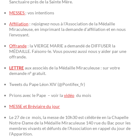
Sanctuaire près de la Sainte Mère.
MESSES
: vos intentions
Affiliation
: rejoignez-nous à l’Association de la Médaille
Miraculeuse, en imprimant la demande d’affiliation et en nous
l’envoyant.
Offrande
: la VIERGE MARIE a demandé de DIFFUSER la
MÉDAILLE. Faisons-le. Vous pouvez aussi nous y aider par une
offrande.
LETTRE
aux associés de la Médaille Miraculeuse : sur votre
demande n° gratuit.
Tweets du Pape Léon XIV (@Pontifex_fr)
Prions avec le Pape – voir la
vidéo
du mois
MESSE et Bréviaire du jour
Le 27 de ce mois, la messe de 10h30 est célébrée en la Chapelle
Notre-Dame de la Médaille Miraculeuse 140 rue du Bac pour les
membres vivants et défunts de l’Association en rappel du jour de
l’Apparition.