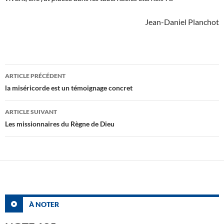
Jean-Daniel Planchot
Navigation
ARTICLE PRÉCÉDENT
des
la miséricorde est un témoignage concret
articles
ARTICLE SUIVANT
Les missionnaires du Règne de Dieu
À NOTER