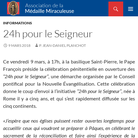
Recherche
Association de la Médaille Miraculeuse
ALLER
MENU
AU
INFORMATIONS
PRINCI
CONTENU
24h pour le Seigneur
9 MARS 2018
P. JEAN-DANIEL PLANCHOT
Ce vendredi 9 mars, à 17h, à la basilique Saint-Pierre, le Pape
François préside la célébration pénitentielle en ouverture des
“24h pour le Seigneur”
, une démarche organisée par le Conseil
pontifical pour la Nouvelle Évangélisation. Cette célébration
donne le coup d’envoi à l’initiative
“24h pour le Seigneur”
, née à
Rome il y a cinq ans, et qui s’est rapidement diffusée sur les
cinq continents.
«J’espère que nos églises puissent rester ouvertes longtemps pour
accueillir ceux qui voudront se préparer à Pâques, en célébrant le
sacrement de la réconciliation et faire ainsi l’expérience de la