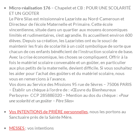
Micro-réalisation 176
– Chapelet et CB : POUR UNE SCOLARITÉ
ET UN GOÛTER
Le Père Silas est missionnaire Lazariste au Nord-Cameroun et
Directeur de l’école Maternelle et Primaire. Cette école
vincentienne, située dans un quartier aux moyens économiques
limités et rudimentaires, s’est agrandie. Ils accueillent environ 600
élèves. Depuis sa création, les Lazaristes ont eu le souci de
maintenir les frais de scolarité à un coût symbolique de sorte que
chacun de ces enfants bénéficient de l’instruction scolaire de base.
Avec la crise économique, les choses se compliquent. Offrir à la
fois le matériel scolaire convenable et un goûter, en particulier
aux plus petits de la maternelle, devient difficile. Si vous souhaitez
les aider pour l’achat des goûters et du matériel scolaire, nous
vous en remercions à l’avance.
Vos dons au Service des Missions 95 rue de Sèvres – 75006 PARIS
– Établir un chèque à l’ordre de : «Œuvre du Bienheureux
Perboyre» CCP 28588E020 – Mention au dos du chèque : »
Pour
une scolarité et un goûter – Père Silas
«
Vos INTENTIONS de PRIÈRE personnelles
, nous les portons au
Sanctuaire près de la Sainte Mère.
MESSES
: vos intentions