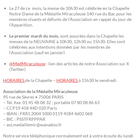
Le 27 de ce mois, la messe de 10h30 est célébrée en la Chapelle
Notre-Dame de la Médaille Miraculeuse 140 rue du Bac pour les
membres vivants et défunts de l’Association en rappel du jour de
l’Apparition.
Le premier mardi du mois
, sont assurées dans la Chapelle les
messes de la NEUVAINE à 10h30, 12h30 ou 15h30. Elles sont
célébrées aux intentions données par les membres de
l’Association (sauf en janvier)
@MedMiraculeuse
: lien des articles de notre Association sur X
(Twitter)
HORAIRES
de la Chapelle –
HORAIRES
à 15h30 le vendredi.
Association de la Médaille Miraculeuse
95 rue de Sèvres • 75006 PARIS
– Tél. fixe 01 45 48 08 32 ; portable 07 80 08 86 63
– CCP19 458 44D 020 Paris
– IBAN : FR81 2004 1000 0119 4584 4d02 068
– BIC : PSSTFRPPPAR
– ass.medaillemir@wanadoo.fr
Notre service téléphonique normalement est à votre écoute du lundi