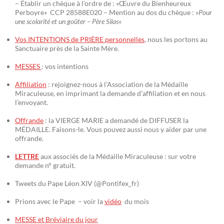
– Établir un chèque à l’ordre de : «Œuvre du Bienheureux
Perboyre» CCP 28588E020 – Mention au dos du chèque : »
Pour
une scolarité et un goûter – Père Silas
«
Vos INTENTIONS de PRIÈRE personnelles
, nous les portons au
Sanctuaire près de la Sainte Mère.
MESSES
: vos intentions
Affiliation
: rejoignez-nous à l’Association de la Médaille
Miraculeuse, en imprimant la demande d’affiliation et en nous
l’envoyant.
Offrande
: la VIERGE MARIE a demandé de DIFFUSER la
MÉDAILLE. Faisons-le. Vous pouvez aussi nous y aider par une
offrande.
LETTRE
aux associés de la Médaille Miraculeuse : sur votre
demande n° gratuit.
Tweets du Pape Léon XIV (@Pontifex_fr)
Prions avec le Pape – voir la
vidéo
du mois
MESSE et Bréviaire du jour