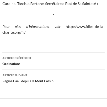
Cardinal Tarcisio Bertone, Secrétaire d’État de Sa Sainteté »
*
Pour plus d’informations, voir
http://www.filles-de-la-
charite.org/fr/
Navigation
ARTICLE PRÉCÉDENT
des
Ordinations
articles
ARTICLE SUIVANT
Regina Caeli depuis le Mont Cassin