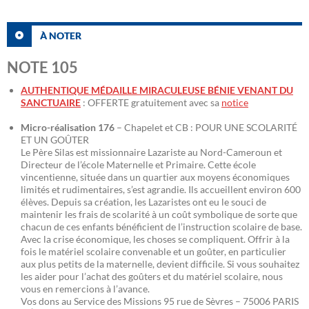
À NOTER
NOTE 105
AUTHENTIQUE MÉDAILLE MIRACULEUSE BÉNIE VENANT DU
SANCTUAIRE
: OFFERTE gratuitement avec sa
notice
Micro-réalisation 176
– Chapelet et CB : POUR UNE SCOLARITÉ
ET UN GOÛTER
Le Père Silas est missionnaire Lazariste au Nord-Cameroun et
Directeur de l’école Maternelle et Primaire. Cette école
vincentienne, située dans un quartier aux moyens économiques
limités et rudimentaires, s’est agrandie. Ils accueillent environ 600
élèves. Depuis sa création, les Lazaristes ont eu le souci de
maintenir les frais de scolarité à un coût symbolique de sorte que
chacun de ces enfants bénéficient de l’instruction scolaire de base.
Avec la crise économique, les choses se compliquent. Offrir à la
fois le matériel scolaire convenable et un goûter, en particulier
aux plus petits de la maternelle, devient difficile. Si vous souhaitez
les aider pour l’achat des goûters et du matériel scolaire, nous
vous en remercions à l’avance.
Vos dons au Service des Missions 95 rue de Sèvres – 75006 PARIS