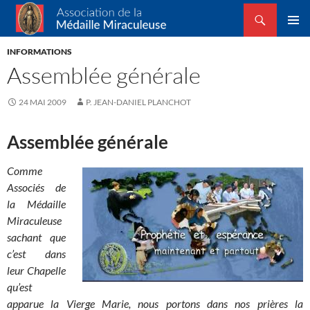
Recherche
Association de la Médaille Miraculeuse
ALLER
MENU
AU
INFORMATIONS
PRINCI
CONTENU
Assemblée générale
24 MAI 2009
P. JEAN-DANIEL PLANCHOT
Assemblée générale
Comme
Associés de
la Médaille
Miraculeuse
sachant que
c’est dans
leur Chapelle
qu’est
apparue la Vierge Marie, nous portons dans nos prières la