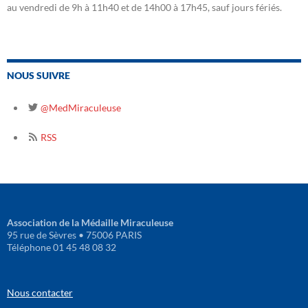
au vendredi de 9h à 11h40 et de 14h00 à 17h45, sauf jours fériés.
NOUS SUIVRE
@MedMiraculeuse
RSS
Association de la Médaille Miraculeuse
95 rue de Sèvres • 75006 PARIS
Téléphone 01 45 48 08 32
Nous contacter