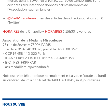
messes de la NEUVAINE à 10h30, 12h30 ou 15h30. Elles sont
célébrées aux intentions données par les membres de
l’Association (sauf en janvier)
@MedMiraculeuse
: lien des articles de notre Association sur X
(Twitter)
HORAIRES
de la Chapelle –
HORAIRES
à 15h30 le vendredi.
Association de la Médaille Miraculeuse
95 rue de Sèvres • 75006 PARIS
– Tél. fixe 01 45 48 08 32 ; portable 07 80 08 86 63
– CCP19 458 44D 020 Paris
– IBAN : FR81 2004 1000 0119 4584 4d02 068
– BIC : PSSTFRPPPAR
– ass.medaillemir@wanadoo.fr
Notre service téléphonique normalement est à votre écoute du lundi
au vendredi de 9h à 11h40 et de 14h00 à 17h45, sauf jours fériés.
NOUS SUIVRE