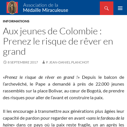
Recherche
Association de la Médaille Miraculeuse
ALLER
MENU
AU
INFORMATIONS
PRINCI
CONTENU
Aux jeunes de Colombie :
Prenez le risque de rêver en
grand
8 SEPTEMBRE 2017
P. JEAN-DANIEL PLANCHOT
«
Prenez le risque de rêver en grand !
» Depuis le balcon de
l’archevêché, le Pape a demandé à près de 22.000 jeunes
rassemblés sur la place Bolivar, au cœur de Bogotà, de prendre
des risques pour aller de l’avant et construire la paix.
Il les encourage à transmettre aux générations plus âgées leur
capacité de pardon pour regarder en avant «
sans le fardeau de la
haine
» dans ce pays où la paix reste fragile, un an après les