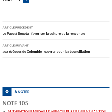
PAGES :
1
2
Navigation
ARTICLE PRÉCÉDENT
des
Le Pape à Bogota : favoriser la culture de la rencontre
articles
ARTICLE SUIVANT
aux évêques de Colombie : œuvrer pour la réconciliation
À NOTER
NOTE 105
AUTHENTIQUE MÉDAILLE MIRACULEUSE BÉNIE VENANT DU