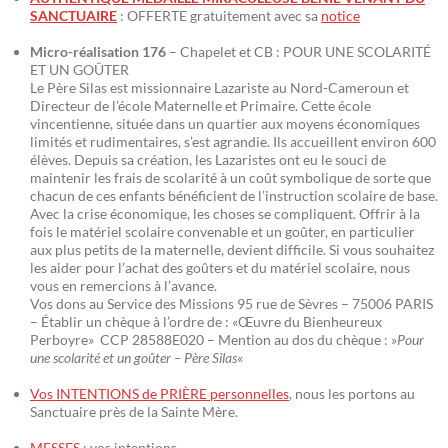
SANCTUAIRE
: OFFERTE gratuitement avec sa
notice
Micro-réalisation 176
– Chapelet et CB : POUR UNE SCOLARITÉ
ET UN GOÛTER
Le Père Silas est missionnaire Lazariste au Nord-Cameroun et
Directeur de l’école Maternelle et Primaire. Cette école
vincentienne, située dans un quartier aux moyens économiques
limités et rudimentaires, s’est agrandie. Ils accueillent environ 600
élèves. Depuis sa création, les Lazaristes ont eu le souci de
maintenir les frais de scolarité à un coût symbolique de sorte que
chacun de ces enfants bénéficient de l’instruction scolaire de base.
Avec la crise économique, les choses se compliquent. Offrir à la
fois le matériel scolaire convenable et un goûter, en particulier
aux plus petits de la maternelle, devient difficile. Si vous souhaitez
les aider pour l’achat des goûters et du matériel scolaire, nous
vous en remercions à l’avance.
Vos dons au Service des Missions 95 rue de Sèvres – 75006 PARIS
– Établir un chèque à l’ordre de : «Œuvre du Bienheureux
Perboyre» CCP 28588E020 – Mention au dos du chèque : »
Pour
une scolarité et un goûter – Père Silas
«
Vos INTENTIONS de PRIÈRE personnelles
, nous les portons au
Sanctuaire près de la Sainte Mère.
MESSES
: vos intentions