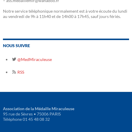
– ass.medaillemir@wanadoo.fr
Notre service téléphonique normalement est à votre écoute du lundi
au vendredi de 9h à 11h40 et de 14h00 à 17h45, sauf jours fériés.
NOUS SUIVRE
@MedMiraculeuse
RSS
Association de la Médaille Miraculeuse
95 rue de Sèvres • 75006 PARIS
Téléphone 01 45 48 08 32