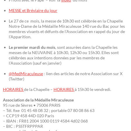
MESSE et Bréviaire du jour
Le 27 de ce mois, la messe de 10h30 est célébrée en la Chapelle
Notre-Dame de la Médaille Miraculeuse 140 rue du Bac pour les
membres vivants et défunts de l’Association en rappel du jour de
l’Apparition.
Le premier mardi du mois
, sont assurées dans la Chapelle les
messes de la NEUVAINE à 10h30, 12h30 ou 15h30. Elles sont
célébrées aux intentions données par les membres de
l’Association (sauf en janvier)
@MedMiraculeuse
: lien des articles de notre Association sur X
(Twitter)
HORAIRES
de la Chapelle –
HORAIRES
à 15h30 le vendredi.
Association de la Médaille Miraculeuse
95 rue de Sèvres • 75006 PARIS
– Tél. fixe 01 45 48 08 32 ; portable 07 80 08 86 63
– CCP19 458 44D 020 Paris
– IBAN : FR81 2004 1000 0119 4584 4d02 068
– BIC : PSSTFRPPPAR