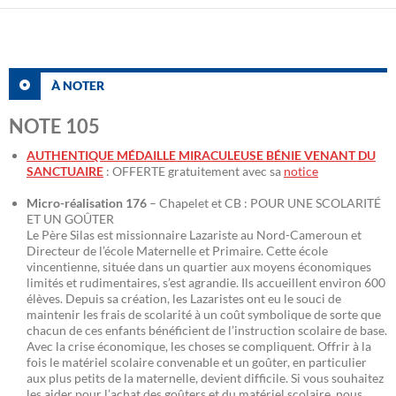
À NOTER
NOTE 105
AUTHENTIQUE MÉDAILLE MIRACULEUSE BÉNIE VENANT DU
SANCTUAIRE
: OFFERTE gratuitement avec sa
notice
Micro-réalisation 176
– Chapelet et CB : POUR UNE SCOLARITÉ
ET UN GOÛTER
Le Père Silas est missionnaire Lazariste au Nord-Cameroun et
Directeur de l’école Maternelle et Primaire. Cette école
vincentienne, située dans un quartier aux moyens économiques
limités et rudimentaires, s’est agrandie. Ils accueillent environ 600
élèves. Depuis sa création, les Lazaristes ont eu le souci de
maintenir les frais de scolarité à un coût symbolique de sorte que
chacun de ces enfants bénéficient de l’instruction scolaire de base.
Avec la crise économique, les choses se compliquent. Offrir à la
fois le matériel scolaire convenable et un goûter, en particulier
aux plus petits de la maternelle, devient difficile. Si vous souhaitez
les aider pour l’achat des goûters et du matériel scolaire, nous