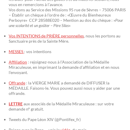
vous en remercions à l’avance.
Vos dons au Service des Missions 95 rue de Sèvres – 75006 PARIS
– Établir un chèque à l’ordre de : «Œuvre du Bienheureux
Perboyre» CCP 28588E020 – Mention au dos du chèque : »
Pour
une scolarité et un goûter – Père Silas
«
Vos INTENTIONS de PRIÈRE personnelles
, nous les portons au
Sanctuaire près de la Sainte Mère.
MESSES
: vos intentions
Affiliation
: rejoignez-nous à l’Association de la Médaille
Miraculeuse, en imprimant la demande d’affiliation et en nous
l’envoyant.
Offrande
: la VIERGE MARIE a demandé de DIFFUSER la
MÉDAILLE. Faisons-le. Vous pouvez aussi nous y aider par une
offrande.
LETTRE
aux associés de la Médaille Miraculeuse : sur votre
demande n° gratuit.
Tweets du Pape Léon XIV (@Pontifex_fr)
Prions avec le Pape – voir la
vidéo
du mois