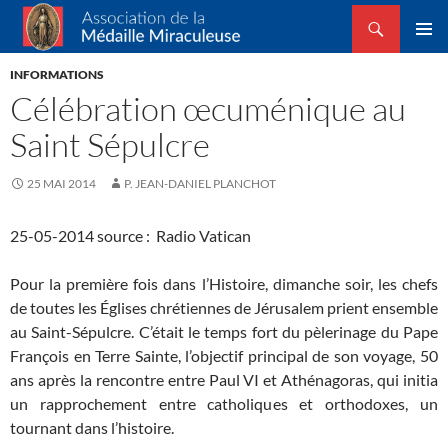
Recherche
Association de la Médaille Miraculeuse
ALLER
MENU
AU
INFORMATIONS
PRINCI
CONTENU
Célébration œcuménique au
Saint Sépulcre
25 MAI 2014
P. JEAN-DANIEL PLANCHOT
25-05-2014 source : Radio Vatican
Pour la première fois dans l’Histoire, dimanche soir, les chefs
de toutes les Églises chrétiennes de Jérusalem prient ensemble
au Saint-Sépulcre. C’était le temps fort du pèlerinage du Pape
François en Terre Sainte, l’objectif principal de son voyage, 50
ans après la rencontre entre Paul VI et Athénagoras, qui initia
un rapprochement entre catholiques et orthodoxes, un
tournant dans l’histoire.