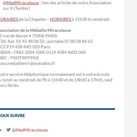
@MedMiraculeuse
: lien des articles de notre Association
sur X (Twitter)
ORAIRES
de la Chapelle –
HORAIRES
à 15h30 le vendredi.
ssociation de la Médaille Miraculeuse
5 rue de Sèvres • 75006 PARIS
 Tél. fixe 01 45 48 08 32 ; portable 07 80 08 86 63
 CCP19 458 44D 020 Paris
 IBAN : FR81 2004 1000 0119 4584 4d02 068
 BIC : PSSTFRPPPAR
 ass.medaillemir@wanadoo.fr
otre service téléphonique normalement est à votre écoute
u lundi au vendredi de 9h à 11h40 et de 14h00 à 17h45, sauf
ours fériés.
OUS SUIVRE
@MedMiraculeuse