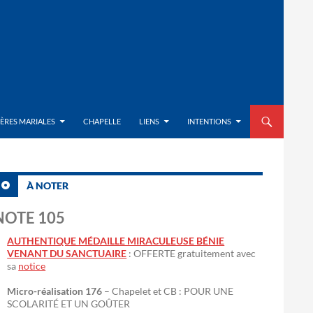
ALLER AU CON
IÈRES MARIALES
CHAPELLE
LIENS
INTENTIONS
À NOTER
NOTE 105
AUTHENTIQUE MÉDAILLE MIRACULEUSE BÉNIE
VENANT DU SANCTUAIRE
: OFFERTE gratuitement avec
sa
notice
Micro-réalisation 176
– Chapelet et CB : POUR UNE
SCOLARITÉ ET UN GOÛTER