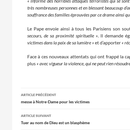
« Informé des horribles attaques terroristes qui se son
très nombreuses personnes et en blessant beaucoup d’aut
souffrance des familles éprouvées par ce drame ainsi qu’
Le Pape envoie ainsi à tous les Parisiens son sou
secours, de sa proximité spirituelle »
. Il demande é
victimes dans la paix de sa lumière »
et d’apporter
« ré
Face à ces nouveaux attentats qui ont frappé la ca
plus
« avec vigueur la violence, qui ne peut rien résoudr
Navigation
ARTICLE PRÉCÉDENT
des
messe à Notre-Dame pour les victimes
articles
ARTICLE SUIVANT
Tuer au nom de Dieu est un blasphème