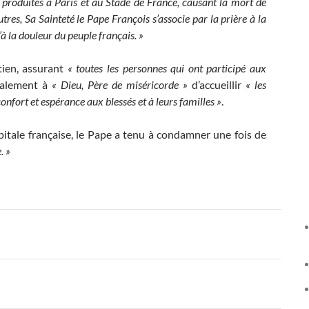
t produites à Paris et au Stade de France, causant la mort de
res, Sa Sainteté le Pape François s’associe par la prière à la
à la douleur du peuple français. »
tien, assurant
« toutes les personnes qui ont participé aux
galement à
« Dieu, Père de miséricorde »
d’accueillir
« les
confort et espérance aux blessés et à leurs familles »
.
pitale française, le Pape a tenu à condamner une fois de
e.
»