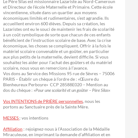
Le Père Silas est missionnaire Lazariste au Nord-Cameroun
et Directeur de l’école Maternelle et Primaire. Cette école
vincentienne, située dans un quartier aux moyens
économiques limités et rudimentaires, s’est agrandie. Ils
accueillent environ 600 élèves. Depuis sa création, les
Lazaristes ont eu le souci de maintenir les frais de scolarité
à un coût symbolique de sorte que chacun de ces enfants
bénéficient de l’instruction scolaire de base. Avec la crise
économique, les choses se compliquent. Offrir à la fois le
matériel scolaire convenable et un goûter, en particulier
aux plus petits de la maternelle, devient difficile. Si vous
souhaitez les aider pour l’achat des goûters et du matériel
scolaire, nous vous en remercions à l’avance.
Vos dons au Service des Missions 95 rue de Sèvres – 75006
PARIS – Établir un chèque à l’ordre de : «Œuvre du
Bienheureux Perboyre» CCP 28588E020 – Mention au
dos du chèque : »
Pour une scolarité et un goûter – Père Silas
«
Vos INTENTIONS de PRIÈRE personnelles
, nous les
portons au Sanctuaire près de la Sainte Mère.
MESSES
: vos intentions
Affiliation
: rejoignez-nous à l’Association de la Médaille
Miraculeuse, en imprimant la demande d’affiliation et en