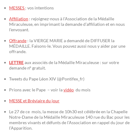
MESSES
: vos intentions
Affiliation
: rejoignez-nous à l’Association de la Médaille
Miraculeuse, en imprimant la demande d’affiliation et en nous
l’envoyant.
Offrande
: la VIERGE MARIE a demandé de DIFFUSER la
MÉDAILLE. Faisons-le. Vous pouvez aussi nous y aider par une
offrande.
LETTRE
aux associés de la Médaille Miraculeuse : sur votre
demande n° gratuit.
Tweets du Pape Léon XIV (@Pontifex_fr)
Prions avec le Pape – voir la
vidéo
du mois
MESSE et Bréviaire du jour
Le 27 de ce mois, la messe de 10h30 est célébrée en la Chapelle
Notre-Dame de la Médaille Miraculeuse 140 rue du Bac pour les
membres vivants et défunts de l’Association en rappel du jour de
l’Apparition.