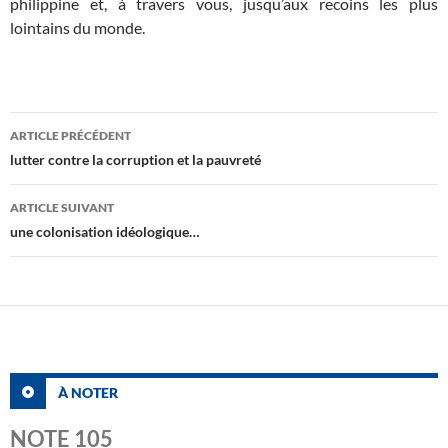
philippine et, à travers vous, jusqu’aux recoins les plus
lointains du monde.
Navigation
ARTICLE PRÉCÉDENT
des
lutter contre la corruption et la pauvreté
articles
ARTICLE SUIVANT
une colonisation idéologique…
À NOTER
NOTE 105