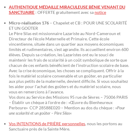
AUTHENTIQUE MÉDAILLE MIRACULEUSE BÉNIE VENANT DU
SANCTUAIRE
: OFFERTE gratuitement avec sa
notice
Micro-réalisation 176
– Chapelet et CB : POUR UNE SCOLARITÉ
ET UN GOÛTER
Le Père Silas est missionnaire Lazariste au Nord-Cameroun et
Directeur de l’école Maternelle et Primaire. Cette école
vincentienne, située dans un quartier aux moyens économiques
limités et rudimentaires, s’est agrandie. Ils accueillent environ 600
élèves. Depuis sa création, les Lazaristes ont eu le souci de
maintenir les frais de scolarité à un coût symbolique de sorte que
chacun de ces enfants bénéficient de l’instruction scolaire de base.
Avec la crise économique, les choses se compliquent. Offrir à la
fois le matériel scolaire convenable et un goûter, en particulier
aux plus petits de la maternelle, devient difficile. Si vous souhaitez
les aider pour l’achat des goûters et du matériel scolaire, nous
vous en remercions à l’avance.
Vos dons au Service des Missions 95 rue de Sèvres – 75006 PARIS
– Établir un chèque à l’ordre de : «Œuvre du Bienheureux
Perboyre» CCP 28588E020 – Mention au dos du chèque : »
Pour
une scolarité et un goûter – Père Silas
«
Vos INTENTIONS de PRIÈRE personnelles
, nous les portons au
Sanctuaire près de la Sainte Mère.