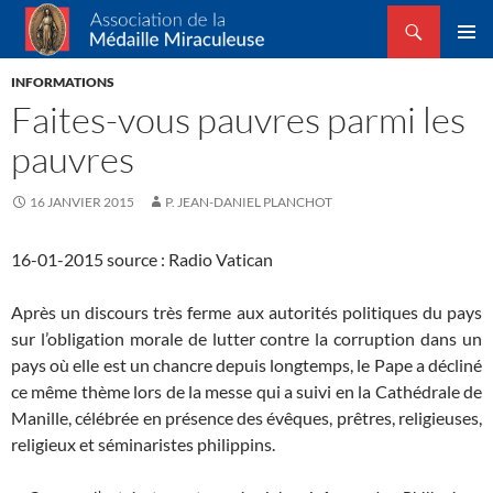
Recherche
Association de la Médaille Miraculeuse
ALLER
MENU
AU
INFORMATIONS
PRINCI
CONTENU
Faites-vous pauvres parmi les
pauvres
16 JANVIER 2015
P. JEAN-DANIEL PLANCHOT
16-01-2015 source : Radio Vatican
Après un discours très ferme aux autorités politiques du pays
sur l’obligation morale de lutter contre la corruption dans un
pays où elle est un chancre depuis longtemps, le Pape a décliné
ce même thème lors de la messe qui a suivi en la Cathédrale de
Manille, célébrée en présence des évêques, prêtres, religieuses,
religieux et séminaristes philippins.