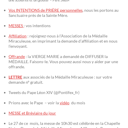
Vos INTENTIONS de PRIÈRE personnelles
, nous les portons au
Sanctuaire près de la Sainte Mère.
MESSES
: vos intentions
Affiliation
: rejoignez-nous à l’Association de la Médaille
Miraculeuse, en imprimant la demande d’affiliation et en nous
l’envoyant.
Offrande
: la VIERGE MARIE a demandé de DIFFUSER la
MÉDAILLE. Faisons-le. Vous pouvez aussi nous y aider par une
offrande.
LETTRE
aux associés de la Médaille Miraculeuse : sur votre
demande n° gratuit.
Tweets du Pape Léon XIV (@Pontifex_fr)
Prions avec le Pape – voir la
vidéo
du mois
MESSE et Bréviaire du jour
Le 27 de ce mois, la messe de 10h30 est célébrée en la Chapelle