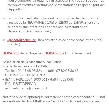
Notre-Dame de la Médaille Miraculeuse 140 rue du Bac pour les
membres vivants et défunts de l’Association en rappel du jour de
l’Apparition.
Le premier mardi du mois
, sont assurées dans la Chapelle les
messes de la NEUVAINE à 10h30, 12h30 ou 15h30. Elles sont
célébrées aux intentions données par les membres de
l’Association (sauf en janvier)
@MedMiraculeuse
: lien des articles de notre Association sur X
(Twitter)
HORAIRES
de la Chapelle –
HORAIRES
à 15h30 le vendredi.
Association de la Médaille Miraculeuse
95 rue de Sèvres • 75006 PARIS
– Tél. fixe 01 45 48 08 32 ; portable 07 80 08 86 63
– CCP19 458 44D 020 Paris
– IBAN : FR81 2004 1000 0119 4584 4d02 068
– BIC : PSSTFRPPPAR
– ass.medaillemir@wanadoo.fr
Notre service téléphonique normalement est à votre écoute du lundi
au vendredi de 9h à 11h40 et de 14h00 à 17h45, sauf jours fériés.