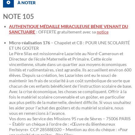
À NOTER
NOTE 105
AUTHENTIQUE MÉDAILLE MIRACULEUSE BÉNIE VENANT DU
SANCTUAIRE
: OFFERTE gratuitement avec sa
notice
Micro-réalisation 176
– Chapelet et CB : POUR UNE SCOLARITÉ
ET UN GOÛTER
Le Père Silas est missionnaire Lazariste au Nord-Cameroun et
Directeur de l’école Maternelle et Primaire. Cette école
vincentienne, située dans un quartier aux moyens économiques
limités et rudimentaires, s’est agrandie. Ils accueillent environ 600
élèves. Depuis sa création, les Lazaristes ont eu le souci de
maintenir les frais de scolarité à un coût symbolique de sorte que
chacun de ces enfants bénéficient de l’instruction scolaire de base.
Avec la crise économique, les choses se compliquent. Offrir à la
fois le matériel scolaire convenable et un goûter, en particulier
aux plus petits de la maternelle, devient difficile. Si vous souhaitez
les aider pour l’achat des goûters et du matériel scolaire, nous
vous en remercions à l’avance.
Vos dons au Service des Missions 95 rue de Sèvres – 75006 PARIS
– Établir un chèque à l’ordre de : «Œuvre du Bienheureux
Perboyre» CCP 28588E020 – Mention au dos du chèque : »
Pour
une scolarité et un goûter – Père Silas
«