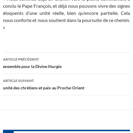
conclu le Pape François, et déjà nous pouvons vivre des signes
éloquents d’une unité réelle, bien qu’encore partielle. Cela
nous conforte et nous soutient dans la poursuite de ce chemin.
»
Navigation
ARTICLE PRÉCÉDENT
des
ensemble pour la Divine liturgie
articles
ARTICLE SUIVANT
unité des chrétiens et paix au Proche-Orient