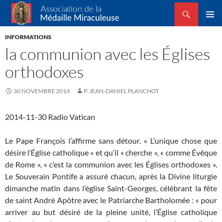
Recherche
Association de la Médaille Miraculeuse
ALLER
MENU
AU
INFORMATIONS
PRINCI
CONTENU
la communion avec les Églises
orthodoxes
30 NOVEMBRE 2014
P. JEAN-DANIEL PLANCHOT
2014-11-30 Radio Vatican
Le Pape François l’affirme sans détour. « L’unique chose que
désire l’Église catholique » et qu’il « cherche », « comme Évêque
de Rome », « c’est la communion avec les Églises orthodoxes ».
Le Souverain Pontife a assuré chacun, après la Divine liturgie
dimanche matin dans l’église Saint-Georges, célébrant la fête
de saint André Apôtre avec le Patriarche Bartholomée : « pour
arriver au but désiré de la pleine unité, l’Église catholique