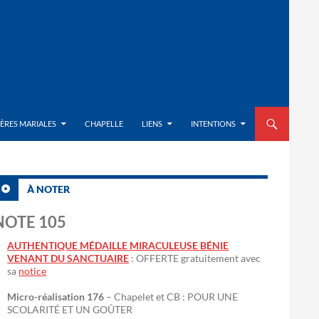
ALLER AU CON
IÈRES MARIALES
CHAPELLE
LIENS
INTENTIONS
À NOTER
NOTE 105
AUTHENTIQUE MÉDAILLE MIRACULEUSE BÉNIE
VENANT DU SANCTUAIRE
: OFFERTE gratuitement avec
sa
notice
Micro-réalisation 176
– Chapelet et CB : POUR UNE
SCOLARITÉ ET UN GOÛTER