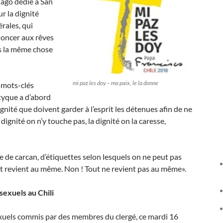
ago dédié à San
ur la dignité
rales, qui
noncer aux rêves
pas la même chose
mi paz les doy – ma paix, le la donne
s mots-clés
ptyque a d’abord
ité que doivent garder à l’esprit les détenues afin de ne
ignité on n’y touche pas, la dignité on la caresse,
pe de carcan, d’étiquettes selon lesquels on ne peut pas
ut revient au même. Non ! Tout ne revient pas au même».
sexuels au Chili
exuels commis par des membres du clergé, ce mardi 16