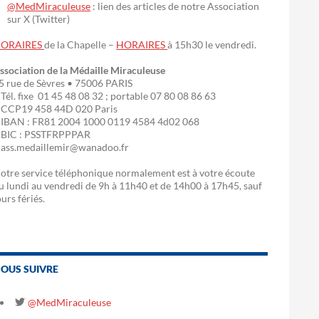
@MedMiraculeuse
: lien des articles de notre Association
sur X (Twitter)
ORAIRES
de la Chapelle –
HORAIRES
à 15h30 le vendredi.
ssociation de la Médaille Miraculeuse
5 rue de Sèvres • 75006 PARIS
 Tél. fixe 01 45 48 08 32 ; portable 07 80 08 86 63
 CCP19 458 44D 020 Paris
 IBAN : FR81 2004 1000 0119 4584 4d02 068
 BIC : PSSTFRPPPAR
 ass.medaillemir@wanadoo.fr
otre service téléphonique normalement est à votre écoute
u lundi au vendredi de 9h à 11h40 et de 14h00 à 17h45, sauf
ours fériés.
OUS SUIVRE
@MedMiraculeuse