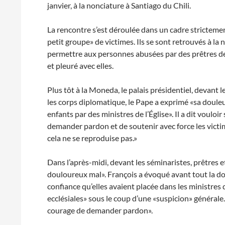
janvier, à la nonciature à Santiago du Chili.
La rencontre s’est déroulée dans un cadre strictemen
petit groupe» de victimes. Ils se sont retrouvés à la n
permettre aux personnes abusées par des prêtres de r
et pleuré avec elles.
Plus tôt à la Moneda, le palais présidentiel, devant l
les corps diplomatique, le Pape a exprimé «sa douleur
enfants par des ministres de l’Église». Il a dit vouloir 
demander pardon et de soutenir avec force les vict
cela ne se reproduise pas.»
Dans l’après-midi, devant les séminaristes, prêtres e
douloureux mal». François a évoqué avant tout la doul
confiance qu’elles avaient placée dans les ministres 
ecclésiales» sous le coup d’une «suspicion» générale.
courage de demander pardon».