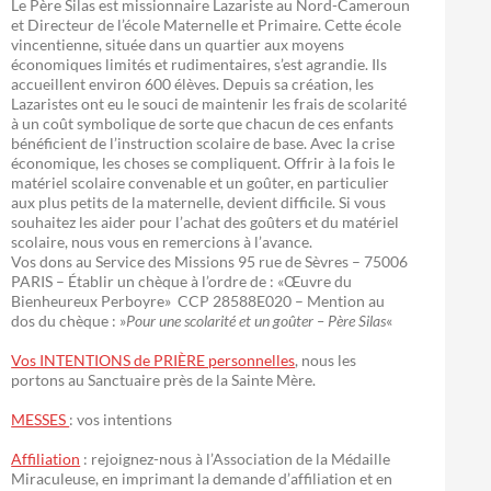
Le Père Silas est missionnaire Lazariste au Nord-Cameroun
et Directeur de l’école Maternelle et Primaire. Cette école
vincentienne, située dans un quartier aux moyens
économiques limités et rudimentaires, s’est agrandie. Ils
accueillent environ 600 élèves. Depuis sa création, les
Lazaristes ont eu le souci de maintenir les frais de scolarité
à un coût symbolique de sorte que chacun de ces enfants
bénéficient de l’instruction scolaire de base. Avec la crise
économique, les choses se compliquent. Offrir à la fois le
matériel scolaire convenable et un goûter, en particulier
aux plus petits de la maternelle, devient difficile. Si vous
souhaitez les aider pour l’achat des goûters et du matériel
scolaire, nous vous en remercions à l’avance.
Vos dons au Service des Missions 95 rue de Sèvres – 75006
PARIS – Établir un chèque à l’ordre de : «Œuvre du
Bienheureux Perboyre» CCP 28588E020 – Mention au
dos du chèque : »
Pour une scolarité et un goûter – Père Silas
«
Vos INTENTIONS de PRIÈRE personnelles
, nous les
portons au Sanctuaire près de la Sainte Mère.
MESSES
: vos intentions
Affiliation
: rejoignez-nous à l’Association de la Médaille
Miraculeuse, en imprimant la demande d’affiliation et en