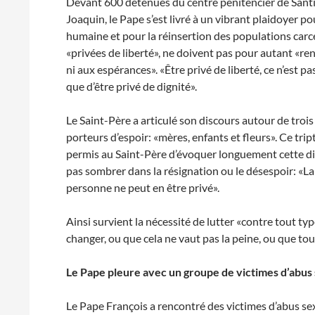
Devant 600 détenues du centre pénitencier de Santi
Joaquin, le Pape s’est livré à un vibrant plaidoyer po
humaine et pour la réinsertion des populations carcé
«privées de liberté», ne doivent pas pour autant «re
ni aux espérances». «Être privé de liberté, ce n’est 
que d’être privé de dignité».
Le Saint-Père a articulé son discours autour de troi
porteurs d’espoir: «mères, enfants et fleurs». Ce tri
permis au Saint-Père d’évoquer longuement cette dign
pas sombrer dans la résignation ou le désespoir: «La d
personne ne peut en être privé».
Ainsi survient la nécessité de lutter «contre tout ty
changer, ou que cela ne vaut pas la peine, ou que to
Le Pape pleure avec un groupe de victimes d’abus 
Le Pape François a rencontré des victimes d’abus s