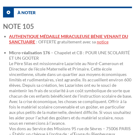
À NOTER
NOTE 105
AUTHENTIQUE MÉDAILLE MIRACULEUSE BÉNIE VENANT DU
SANCTUAIRE
: OFFERTE gratuitement avec sa
notice
Micro-réalisation 176
– Chapelet et CB : POUR UNE SCOLARITÉ
ET UN GOÛTER
Le Père Silas est missionnaire Lazariste au Nord-Cameroun et
Directeur de l’école Maternelle et Primaire. Cette école
vincentienne, située dans un quartier aux moyens économiques
limités et rudimentaires, s’est agrandie. Ils accueillent environ 600
élèves. Depuis sa création, les Lazaristes ont eu le souci de
maintenir les frais de scolarité à un coût symbolique de sorte que
chacun de ces enfants bénéficient de l’instruction scolaire de base.
Avec la crise économique, les choses se compliquent. Offrir à la
fois le matériel scolaire convenable et un goûter, en particulier
aux plus petits de la maternelle, devient difficile. Si vous souhaitez
les aider pour l’achat des goûters et du matériel scolaire, nous
vous en remercions à l’avance.
Vos dons au Service des Missions 95 rue de Sèvres – 75006 PARIS
– Établir un chèque à l’ordre de : «Œuvre du Bienheureux