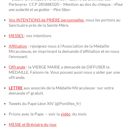
Perboyre» CCP 28588E020 – Mention au dos du chèque : »
Pour
une scolarité et un goûter – Père Silas
«
Vos INTENTIONS de PRIÈRE personnelles
, nous les portons au
Sanctuaire près de la Sainte Mère.
MESSES
: vos intentions
Affiliation
: rejoignez-nous à l’Association de la Médaille
Miraculeuse, en imprimant la demande d’affiliation et en nous
l’envoyant.
Offrande
: la VIERGE MARIE a demandé de DIFFUSER la
MÉDAILLE. Faisons-le. Vous pouvez aussi nous y aider par une
offrande.
LETTRE
aux associés de la Médaille Miraculeuse : sur votre
demande n° gratuit.
Tweets du Pape Léon XIV (@Pontifex_fr)
Prions avec le Pape – voir la
vidéo
du mois
MESSE et Bréviaire du jour