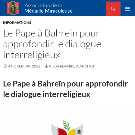
Recherche
Association de la Médaille Miraculeuse
ALLER
MENU
AU
INFORMATIONS
PRINCI
CONTENU
Le Pape à Bahreïn pour
approfondir le dialogue
interreligieux
4 NOVEMBRE 2022
P. JEAN-DANIEL PLANCHOT
Le Pape à Bahreïn pour approfondir
le dialogue interreligieux