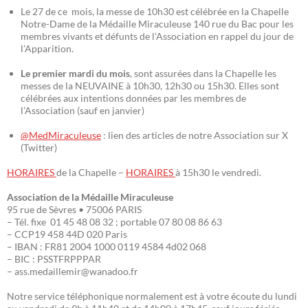
Le 27 de ce mois, la messe de 10h30 est célébrée en la Chapelle
Notre-Dame de la Médaille Miraculeuse 140 rue du Bac pour les
membres vivants et défunts de l’Association en rappel du jour de
l’Apparition.
Le premier mardi du mois
, sont assurées dans la Chapelle les
messes de la NEUVAINE à 10h30, 12h30 ou 15h30. Elles sont
célébrées aux intentions données par les membres de
l’Association (sauf en janvier)
@MedMiraculeuse
: lien des articles de notre Association sur X
(Twitter)
HORAIRES
de la Chapelle –
HORAIRES
à 15h30 le vendredi.
Association de la Médaille Miraculeuse
95 rue de Sèvres • 75006 PARIS
– Tél. fixe 01 45 48 08 32 ; portable 07 80 08 86 63
– CCP19 458 44D 020 Paris
– IBAN : FR81 2004 1000 0119 4584 4d02 068
– BIC : PSSTFRPPPAR
– ass.medaillemir@wanadoo.fr
Notre service téléphonique normalement est à votre écoute du lundi