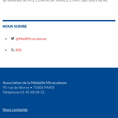
au vendredi de 9h à 11h40 et de 14h00 à 17h45, sauf jours fériés.
NOUS SUIVRE
@MedMiraculeuse
RSS
Association de la Médaille Miraculeuse
95 rue de Sèvres • 75006 PARIS
Téléphone 01 45 48 08 32
Nous contacter