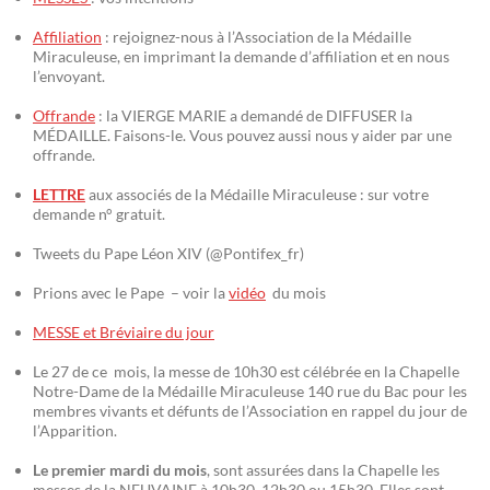
Affiliation
: rejoignez-nous à l’Association de la Médaille
Miraculeuse, en imprimant la demande d’affiliation et en nous
l’envoyant.
Offrande
: la VIERGE MARIE a demandé de DIFFUSER la
MÉDAILLE. Faisons-le. Vous pouvez aussi nous y aider par une
offrande.
LETTRE
aux associés de la Médaille Miraculeuse : sur votre
demande n° gratuit.
Tweets du Pape Léon XIV (@Pontifex_fr)
Prions avec le Pape – voir la
vidéo
du mois
MESSE et Bréviaire du jour
Le 27 de ce mois, la messe de 10h30 est célébrée en la Chapelle
Notre-Dame de la Médaille Miraculeuse 140 rue du Bac pour les
membres vivants et défunts de l’Association en rappel du jour de
l’Apparition.
Le premier mardi du mois
, sont assurées dans la Chapelle les
messes de la NEUVAINE à 10h30, 12h30 ou 15h30. Elles sont