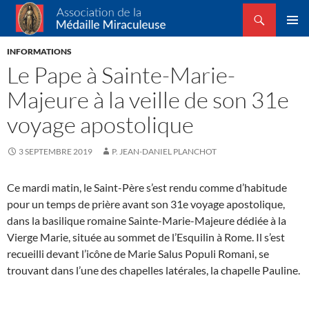
Recherche
Association de la Médaille Miraculeuse
ALLER
MENU
AU
INFORMATIONS
PRINCI
CONTENU
Le Pape à Sainte-Marie-
Majeure à la veille de son 31e
voyage apostolique
3 SEPTEMBRE 2019
P. JEAN-DANIEL PLANCHOT
Ce mardi matin, le Saint-Père s’est rendu comme d’habitude
pour un temps de prière avant son 31e voyage apostolique,
dans la basilique romaine Sainte-Marie-Majeure dédiée à la
Vierge Marie, située au sommet de l’Esquilin à Rome. Il s’est
recueilli devant l’icône de Marie Salus Populi Romani, se
trouvant dans l’une des chapelles latérales, la chapelle Pauline.