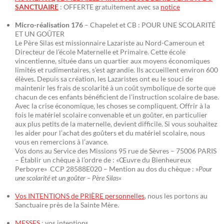
SANCTUAIRE
: OFFERTE gratuitement avec sa
notice
Micro-réalisation 176
– Chapelet et CB : POUR UNE SCOLARITÉ
ET UN GOÛTER
Le Père Silas est missionnaire Lazariste au Nord-Cameroun et
Directeur de l’école Maternelle et Primaire. Cette école
vincentienne, située dans un quartier aux moyens économiques
limités et rudimentaires, s’est agrandie. Ils accueillent environ 600
élèves. Depuis sa création, les Lazaristes ont eu le souci de
maintenir les frais de scolarité à un coût symbolique de sorte que
chacun de ces enfants bénéficient de l’instruction scolaire de base.
Avec la crise économique, les choses se compliquent. Offrir à la
fois le matériel scolaire convenable et un goûter, en particulier
aux plus petits de la maternelle, devient difficile. Si vous souhaitez
les aider pour l’achat des goûters et du matériel scolaire, nous
vous en remercions à l’avance.
Vos dons au Service des Missions 95 rue de Sèvres – 75006 PARIS
– Établir un chèque à l’ordre de : «Œuvre du Bienheureux
Perboyre» CCP 28588E020 – Mention au dos du chèque : »
Pour
une scolarité et un goûter – Père Silas
«
Vos INTENTIONS de PRIÈRE personnelles
, nous les portons au
Sanctuaire près de la Sainte Mère.
MESSES
: vos intentions