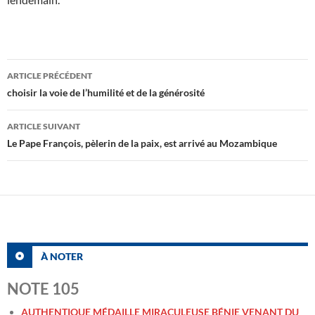
Navigation
ARTICLE PRÉCÉDENT
des
choisir la voie de l’humilité et de la générosité
articles
ARTICLE SUIVANT
Le Pape François, pèlerin de la paix, est arrivé au Mozambique
À NOTER
NOTE 105
AUTHENTIQUE MÉDAILLE MIRACULEUSE BÉNIE VENANT DU