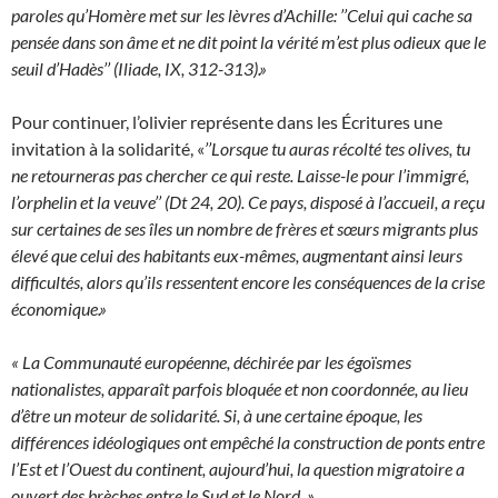
paroles qu’Homère met sur les lèvres d’Achille: ’’Celui qui cache sa
pensée dans son âme et ne dit point la vérité m’est plus odieux que le
seuil d’Hadès’’ (Iliade, IX, 312-313).»
Pour continuer, l’olivier représente dans les Écritures une
invitation à la solidarité, «
’’Lorsque tu auras récolté tes olives, tu
ne retourneras pas chercher ce qui reste. Laisse-le pour l’immigré,
l’orphelin et la veuve’’ (Dt 24, 20). Ce pays, disposé à l’accueil, a reçu
sur certaines de ses îles un nombre de frères et sœurs migrants plus
élevé que celui des habitants eux-mêmes, augmentant ainsi leurs
difficultés, alors qu’ils ressentent encore les conséquences de la crise
économique.»
« La Communauté européenne, déchirée par les égoïsmes
nationalistes, apparaît parfois bloquée et non coordonnée, au lieu
d’être un moteur de solidarité. Si, à une certaine époque, les
différences idéologiques ont empêché la construction de ponts entre
l’Est et l’Ouest du continent, aujourd’hui, la question migratoire a
ouvert des brèches entre le Sud et le Nord. »