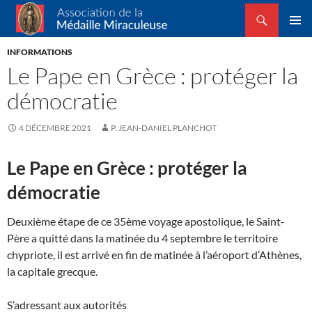
Recherche
Association de la Médaille Miraculeuse
ALLER
MENU
AU
INFORMATIONS
PRINCI
CONTENU
Le Pape en Grèce : protéger la
démocratie
4 DÉCEMBRE 2021
P. JEAN-DANIEL PLANCHOT
Le Pape en Grèce : protéger la
démocratie
Deuxième étape de ce 35ème voyage apostolique, le Saint-
Père a quitté dans la matinée du 4 septembre le territoire
chypriote, il est arrivé en fin de matinée à l’aéroport d’Athènes,
la capitale grecque.
S’adressant aux autorités