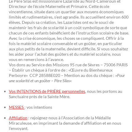
Le Père Silas est missionnaire Lazariste au Nord-Cameroun et
Directeur de l’école Maternelle et Primaire. Cette école
vincentienne, située dans un quartier aux moyens économiques
limités et rudimentaires, s’est agrandie. Ils accueillent environ 600
élèves. Depuis sa création, les Lazaristes ont eu le souci de
maintenir les frais de scolarité à un coût symbolique de sorte que
chacun de ces enfants bénéficient de l’instruction scolaire de base.
Avec la crise économique, les choses se compliquent. Offrir à la
fois le matériel scolaire convenable et un goûter, en particulier
aux plus petits de la maternelle, devient difficile. Si vous souhaitez
les aider pour l’achat des goûters et du matériel scolaire, nous
vous en remercions à l’avance.
Vos dons au Service des Missions 95 rue de Sèvres – 75006 PARIS
– Établir un chèque à l’ordre de : «Œuvre du Bienheureux
Perboyre» CCP 28588E020 – Mention au dos du chèque : »
Pour
une scolarité et un goûter – Père Silas
«
Vos INTENTIONS de PRIÈRE personnelles
, nous les portons au
Sanctuaire près de la Sainte Mère.
MESSES
: vos intentions
Affiliation
: rejoignez-nous à l’Association de la Médaille
Miraculeuse, en imprimant la demande d’affiliation et en nous
l’envoyant.