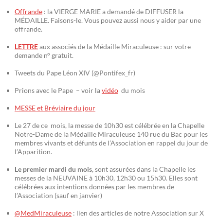
Offrande
: la VIERGE MARIE a demandé de DIFFUSER la
MÉDAILLE. Faisons-le. Vous pouvez aussi nous y aider par une
offrande.
LETTRE
aux associés de la Médaille Miraculeuse : sur votre
demande n° gratuit.
Tweets du Pape Léon XIV (@Pontifex_fr)
Prions avec le Pape – voir la
vidéo
du mois
MESSE et Bréviaire du jour
Le 27 de ce mois, la messe de 10h30 est célébrée en la Chapelle
Notre-Dame de la Médaille Miraculeuse 140 rue du Bac pour les
membres vivants et défunts de l’Association en rappel du jour de
l’Apparition.
Le premier mardi du mois
, sont assurées dans la Chapelle les
messes de la NEUVAINE à 10h30, 12h30 ou 15h30. Elles sont
célébrées aux intentions données par les membres de
l’Association (sauf en janvier)
@MedMiraculeuse
: lien des articles de notre Association sur X