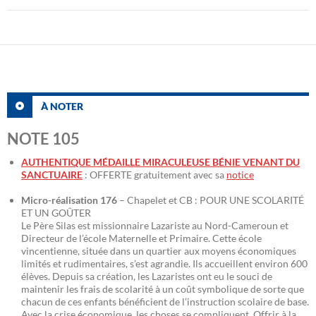
À NOTER
NOTE 105
AUTHENTIQUE MÉDAILLE MIRACULEUSE BÉNIE VENANT DU
SANCTUAIRE
: OFFERTE gratuitement avec sa
notice
Micro-réalisation 176
– Chapelet et CB : POUR UNE SCOLARITÉ
ET UN GOÛTER
Le Père Silas est missionnaire Lazariste au Nord-Cameroun et
Directeur de l’école Maternelle et Primaire. Cette école
vincentienne, située dans un quartier aux moyens économiques
limités et rudimentaires, s’est agrandie. Ils accueillent environ 600
élèves. Depuis sa création, les Lazaristes ont eu le souci de
maintenir les frais de scolarité à un coût symbolique de sorte que
chacun de ces enfants bénéficient de l’instruction scolaire de base.
Avec la crise économique, les choses se compliquent. Offrir à la