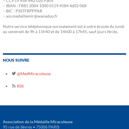
– CCP19 458 44D 020 Paris
– IBAN : FR81 2004 1000 0119 4584 4d02 068
– BIC : PSSTFRPPPAR
– ass.medaillemir@wanadoo.fr
Notre service téléphonique normalement est à votre écoute du lundi
au vendredi de 9h à 11h40 et de 14h00 à 17h45, sauf jours fériés.
NOUS SUIVRE
@MedMiraculeuse
RSS
Association de la Médaille Miraculeuse
95 rue de Sèvres • 75006 PARIS