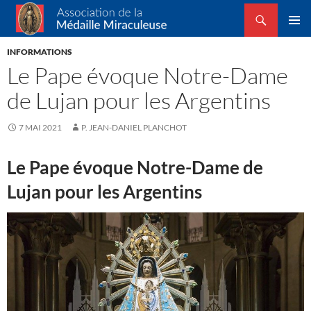
Recherche
Association de la Médaille Miraculeuse
ALLER
MENU
AU
INFORMATIONS
PRINCI
CONTENU
Le Pape évoque Notre-Dame
de Lujan pour les Argentins
7 MAI 2021
P. JEAN-DANIEL PLANCHOT
Le Pape évoque Notre-Dame de
Lujan pour les Argentins