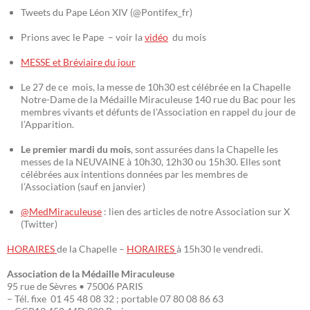
Tweets du Pape Léon XIV (@Pontifex_fr)
Prions avec le Pape – voir la
vidéo
du mois
MESSE et Bréviaire du jour
Le 27 de ce mois, la messe de 10h30 est célébrée en la Chapelle
Notre-Dame de la Médaille Miraculeuse 140 rue du Bac pour les
membres vivants et défunts de l’Association en rappel du jour de
l’Apparition.
Le premier mardi du mois
, sont assurées dans la Chapelle les
messes de la NEUVAINE à 10h30, 12h30 ou 15h30. Elles sont
célébrées aux intentions données par les membres de
l’Association (sauf en janvier)
@MedMiraculeuse
: lien des articles de notre Association sur X
(Twitter)
HORAIRES
de la Chapelle –
HORAIRES
à 15h30 le vendredi.
Association de la Médaille Miraculeuse
95 rue de Sèvres • 75006 PARIS
– Tél. fixe 01 45 48 08 32 ; portable 07 80 08 86 63