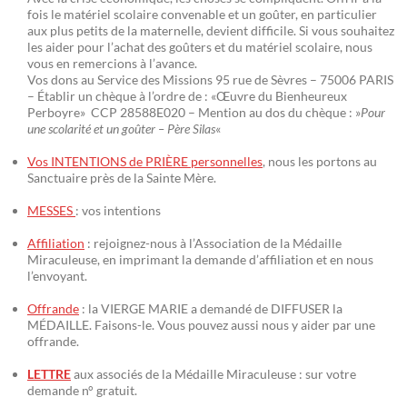
fois le matériel scolaire convenable et un goûter, en particulier
aux plus petits de la maternelle, devient difficile. Si vous souhaitez
les aider pour l’achat des goûters et du matériel scolaire, nous
vous en remercions à l’avance.
Vos dons au Service des Missions 95 rue de Sèvres – 75006 PARIS
– Établir un chèque à l’ordre de : «Œuvre du Bienheureux
Perboyre» CCP 28588E020 – Mention au dos du chèque : »
Pour
une scolarité et un goûter – Père Silas
«
Vos INTENTIONS de PRIÈRE personnelles
, nous les portons au
Sanctuaire près de la Sainte Mère.
MESSES
: vos intentions
Affiliation
: rejoignez-nous à l’Association de la Médaille
Miraculeuse, en imprimant la demande d’affiliation et en nous
l’envoyant.
Offrande
: la VIERGE MARIE a demandé de DIFFUSER la
MÉDAILLE. Faisons-le. Vous pouvez aussi nous y aider par une
offrande.
LETTRE
aux associés de la Médaille Miraculeuse : sur votre
demande n° gratuit.