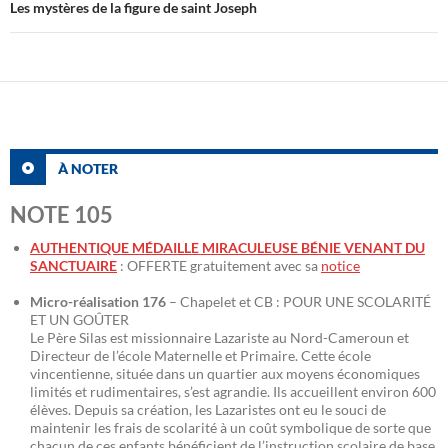
Les mystères de la figure de saint Joseph
À NOTER
NOTE 105
AUTHENTIQUE MÉDAILLE MIRACULEUSE BÉNIE VENANT DU
SANCTUAIRE
: OFFERTE gratuitement avec sa
notice
Micro-réalisation 176
– Chapelet et CB : POUR UNE SCOLARITÉ
ET UN GOÛTER
Le Père Silas est missionnaire Lazariste au Nord-Cameroun et
Directeur de l’école Maternelle et Primaire. Cette école
vincentienne, située dans un quartier aux moyens économiques
limités et rudimentaires, s’est agrandie. Ils accueillent environ 600
élèves. Depuis sa création, les Lazaristes ont eu le souci de
maintenir les frais de scolarité à un coût symbolique de sorte que
chacun de ces enfants bénéficient de l’instruction scolaire de base.