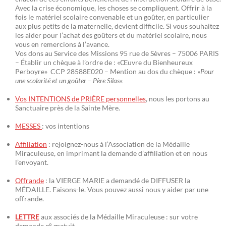
Avec la crise économique, les choses se compliquent. Offrir à la
fois le matériel scolaire convenable et un goûter, en particulier
aux plus petits de la maternelle, devient difficile. Si vous souhaitez
les aider pour l’achat des goûters et du matériel scolaire, nous
vous en remercions à l’avance.
Vos dons au Service des Missions 95 rue de Sèvres – 75006 PARIS
– Établir un chèque à l’ordre de : «Œuvre du Bienheureux
Perboyre» CCP 28588E020 – Mention au dos du chèque : »
Pour
une scolarité et un goûter – Père Silas
«
Vos INTENTIONS de PRIÈRE personnelles
, nous les portons au
Sanctuaire près de la Sainte Mère.
MESSES
: vos intentions
Affiliation
: rejoignez-nous à l’Association de la Médaille
Miraculeuse, en imprimant la demande d’affiliation et en nous
l’envoyant.
Offrande
: la VIERGE MARIE a demandé de DIFFUSER la
MÉDAILLE. Faisons-le. Vous pouvez aussi nous y aider par une
offrande.
LETTRE
aux associés de la Médaille Miraculeuse : sur votre
demande n° gratuit.