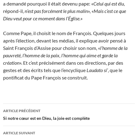
a demandé pourquoi il était devenu pape: «
Celui qui est élu
,
répond-il,
n’est pas forcément le plus malin
», «
Mais c’est ce que
Dieu veut pour ce moment dans l’Église.
»
Comme Pape, il choisit le nom de François. Quelques jours
après l’élection, devant les médias, il explique avoir pensé à
Saint François d’Assise pour choisir son nom, «
l’homme de la
pauvreté, l’homme de la paix, l’homme qui aime et garde la
création
». Et c’est précisément dans ces directions, par des
gestes et des écrits tels que l’encyclique
Laudato si’
, que le
pontificat du Pape François se construit.
Navigation
ARTICLE PRÉCÉDENT
des
Si notre cœur est en Dieu, la joie est complète
articles
ARTICLE SUIVANT