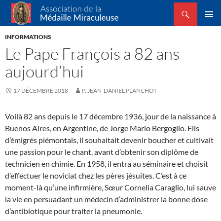
Recherche
Association de la Médaille Miraculeuse
ALLER
MENU
AU
INFORMATIONS
PRINCI
CONTENU
Le Pape François a 82 ans
aujourd’hui
17 DÉCEMBRE 2018
P. JEAN-DANIEL PLANCHOT
Voilà 82 ans depuis le 17 décembre 1936, jour de la naissance à
Buenos Aires, en Argentine, de Jorge Mario Bergoglio. Fils
d’émigrés piémontais, il souhaitait devenir boucher et cultivait
une passion pour le chant, avant d’obtenir son diplôme de
technicien en chimie. En 1958, il entra au séminaire et choisit
d’effectuer le noviciat chez les pères jésuites. C’est à ce
moment-là qu’une infirmière, Sœur Cornelia Caraglio, lui sauve
la vie en persuadant un médecin d’administrer la bonne dose
d’antibiotique pour traiter la pneumonie.