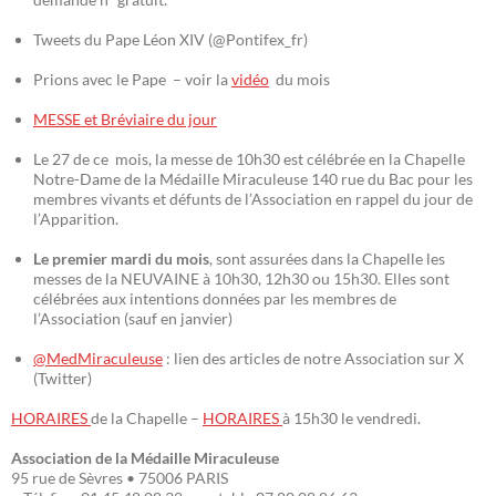
Tweets du Pape Léon XIV (@Pontifex_fr)
Prions avec le Pape – voir la
vidéo
du mois
MESSE et Bréviaire du jour
Le 27 de ce mois, la messe de 10h30 est célébrée en la Chapelle
Notre-Dame de la Médaille Miraculeuse 140 rue du Bac pour les
membres vivants et défunts de l’Association en rappel du jour de
l’Apparition.
Le premier mardi du mois
, sont assurées dans la Chapelle les
messes de la NEUVAINE à 10h30, 12h30 ou 15h30. Elles sont
célébrées aux intentions données par les membres de
l’Association (sauf en janvier)
@MedMiraculeuse
: lien des articles de notre Association sur X
(Twitter)
HORAIRES
de la Chapelle –
HORAIRES
à 15h30 le vendredi.
Association de la Médaille Miraculeuse
95 rue de Sèvres • 75006 PARIS