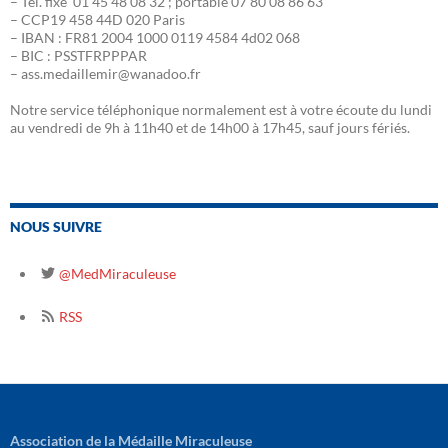
– Tél. fixe 01 45 48 08 32 ; portable 07 80 08 86 63
– CCP19 458 44D 020 Paris
– IBAN : FR81 2004 1000 0119 4584 4d02 068
– BIC : PSSTFRPPPAR
– ass.medaillemir@wanadoo.fr
Notre service téléphonique normalement est à votre écoute du lundi
au vendredi de 9h à 11h40 et de 14h00 à 17h45, sauf jours fériés.
NOUS SUIVRE
@MedMiraculeuse
RSS
Association de la Médaille Miraculeuse