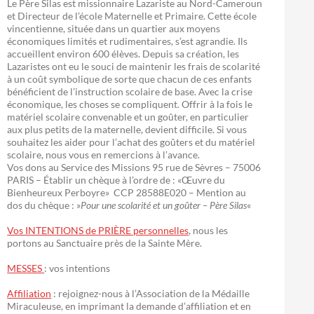
Le Père Silas est missionnaire Lazariste au Nord-Cameroun
et Directeur de l’école Maternelle et Primaire. Cette école
vincentienne, située dans un quartier aux moyens
économiques limités et rudimentaires, s’est agrandie. Ils
accueillent environ 600 élèves. Depuis sa création, les
Lazaristes ont eu le souci de maintenir les frais de scolarité
à un coût symbolique de sorte que chacun de ces enfants
bénéficient de l’instruction scolaire de base. Avec la crise
économique, les choses se compliquent. Offrir à la fois le
matériel scolaire convenable et un goûter, en particulier
aux plus petits de la maternelle, devient difficile. Si vous
souhaitez les aider pour l’achat des goûters et du matériel
scolaire, nous vous en remercions à l’avance.
Vos dons au Service des Missions 95 rue de Sèvres – 75006
PARIS – Établir un chèque à l’ordre de : «Œuvre du
Bienheureux Perboyre» CCP 28588E020 – Mention au
dos du chèque : »
Pour une scolarité et un goûter – Père Silas
«
Vos INTENTIONS de PRIÈRE personnelles
, nous les
portons au Sanctuaire près de la Sainte Mère.
MESSES
: vos intentions
Affiliation
: rejoignez-nous à l’Association de la Médaille
Miraculeuse, en imprimant la demande d’affiliation et en