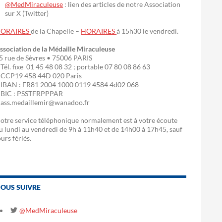
@MedMiraculeuse
: lien des articles de notre Association
sur X (Twitter)
ORAIRES
de la Chapelle –
HORAIRES
à 15h30 le vendredi.
ssociation de la Médaille Miraculeuse
5 rue de Sèvres • 75006 PARIS
 Tél. fixe 01 45 48 08 32 ; portable 07 80 08 86 63
 CCP19 458 44D 020 Paris
 IBAN : FR81 2004 1000 0119 4584 4d02 068
 BIC : PSSTFRPPPAR
 ass.medaillemir@wanadoo.fr
otre service téléphonique normalement est à votre écoute
u lundi au vendredi de 9h à 11h40 et de 14h00 à 17h45, sauf
ours fériés.
OUS SUIVRE
@MedMiraculeuse