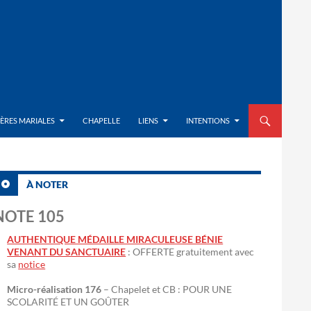
ALLER AU CON
IÈRES MARIALES
CHAPELLE
LIENS
INTENTIONS
À NOTER
NOTE 105
AUTHENTIQUE MÉDAILLE MIRACULEUSE BÉNIE
VENANT DU SANCTUAIRE
: OFFERTE gratuitement avec
sa
notice
Micro-réalisation 176
– Chapelet et CB : POUR UNE
SCOLARITÉ ET UN GOÛTER