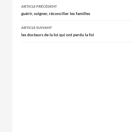
Navigation
ARTICLE PRÉCÉDENT
des
guérir, soigner, réconcilier les familles
articles
ARTICLE SUIVANT
les docteurs de la loi qui ont perdu la foi